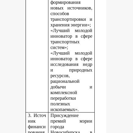
формирования
новых источников,
способов
транспортировки и
хранения энергии»;
«Лучший молодой
инноватор в сфере
транспортных
систем»;
«Лучший молодой
инноватор в сфере
исследования недр
и природных
ресурсов,
рациональной
добычи и
комплексной
переработки
полезных
ископаемых».
3. Источ
Присуждение
ник
премий мэрии
финанси
города
рования,
Новосибирска в