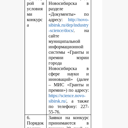
рой и
Новосибирска в
условия
разделе
ми
«Документы» по
конкурс
адресу:
http://novo-
а
sibirsk.ru/dep/industry
,
-science/docs/
на
сайте
муниципальной
информационной
системы «Гранты и
премии мэрии
города
Новосибирска в
сфере науки и
инноваций» (далее
– МИС «Гранты и
премии») по адресу:
https://science.novo-
sibirsk.ru/
, а также
по телефону: 227-
55-76.
6.
Заявки на конкурс
Порядок
принимаются в