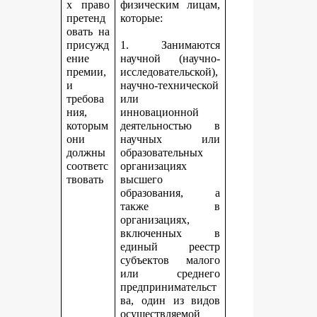
х право
физическим лицам,
претенд
которые:
овать на
присужд
1. Занимаются
ение
научной (научно-
премии,
исследовательской),
и
научно-технической
требова
или
ния,
инновационной
которым
деятельностью в
они
научных или
должны
образовательных
соответс
организациях
твовать
высшего
образования, а
также в
организациях,
включенных в
единый реестр
субъектов малого
или среднего
предпринимательст
ва, один из видов
осуществляемой