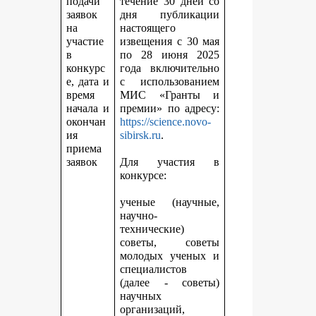
подачи
течение 30 дней со
заявок
дня публикации
на
настоящего
участие
извещения с 30 мая
в
по 28 июня 2025
конкурс
года включительно
е, дата и
с использованием
время
МИС «Гранты и
начала и
премии» по адресу:
окончан
https://science.novo-
ия
sibirsk.ru
.
приема
заявок
Для участия в
конкурсе:
ученые (научные,
научно-
технические)
советы, советы
молодых ученых и
специалистов
(далее - советы)
научных
организаций,