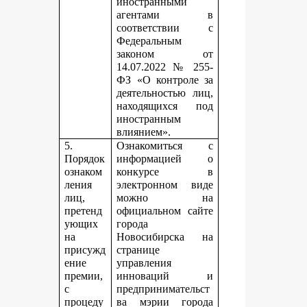
иностранными
агентами в
соответствии с
Федеральным
законом от
14.07.2022 № 255-
ФЗ «О контроле за
деятельностью лиц,
находящихся под
иностранным
влиянием».
5.
Ознакомиться с
Порядок
информацией о
ознаком
конкурсе в
ления
электронном виде
лиц,
можно на
претенд
официальном сайте
ующих
города
на
Новосибирска на
присужд
странице
ение
управления
премии,
инноваций и
с
предпринимательст
процеду
ва мэрии города