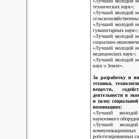
«Лучший молодой исс
технических наук»;
«Лучший молодой исс
сельскохозяйственны
«Лучший молодой исс
гуманитарных наук»;
«Лучший молодой исс
социально-экономиче
«Лучший молодой исс
медицинских наук»;
«Лучший молодой исс
наук о Земле».
За разработку и в
техники, технологи
веществ, содей
деятельности в эк
и (или) социально
номинациях:
«Лучший молодой
наукоемкого оборудо
«Лучший молодой
коммуникационных 
роботизированных си