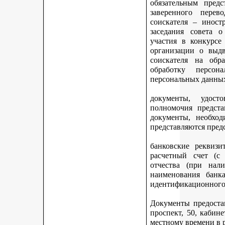
обязательным предс
заверенного перев
соискателя – иност
заседания совета 
участия в конкурсе
организации о выдв
соискателя на обр
обработку персон
персональных данных
документы, удост
полномочия предста
документы, необход
представляются пред
банковские реквизи
расчетный счет (с
отчества (при нали
наименования банка
идентификационного 
Документы предостав
проспект, 50, кабине
местному времени в 