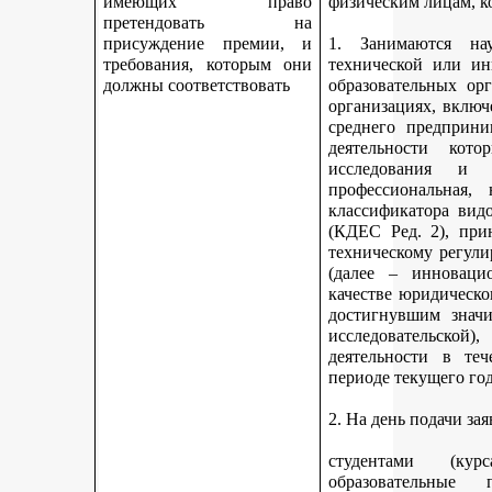
имеющих право
физическим лицам, к
претендовать на
присуждение премии, и
1. Занимаются науч
требования, которым они
технической или ин
должны соответствовать
образовательных ор
организациях, включ
среднего предприни
деятельности кот
исследования и 
профессиональная,
классификатора вид
(КДЕС Ред. 2), при
техническому регули
(далее – инновацио
качестве юридическо
достигнувшим значи
исследовательской
деятельности в те
периоде текущего год
2. На день подачи за
студентами (ку
образовательные 