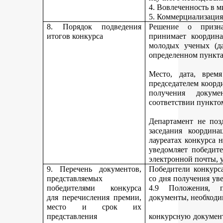
4. Вовлеченность в м
5. Коммерциализация
8. Порядок подведения
Решение о призна
итогов конкурса
принимает координа
молодых ученых (да
определенном пункта
Место, дата, время
председателем коорд
получения докуме
соответствии пункто
Департамент не поз
заседания координ
лауреатах конкурса 
уведомляет победите
электронной почты, у
9. Перечень документов,
Победители конкурса
представляемых
со дня получения ув
победителями конкурса
4.9 Положения, п
для перечисления премии,
документы, необходи
место и срок их
представления
конкурсную документ