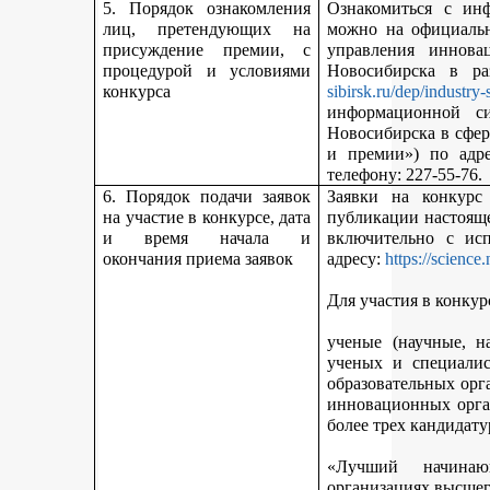
5. Порядок ознакомления
Ознакомиться с ин
лиц, претендующих на
можно на официальн
присуждение премии, с
управления иннова
процедурой и условиями
Новосибирска в р
конкурса
sibirsk.ru/dep/industry-
информационной с
Новосибирска в сфер
и премии») по адр
телефону: 227-55-76.
6. Порядок подачи заявок
Заявки на конкурс
на участие в конкурсе, дата
публикации настояще
и время начала и
включительно с ис
окончания приема заявок
адресу:
https://science
Для участия в конкур
ученые (научные, н
ученых и специалис
образовательных орг
инновационных орга
более трех кандидату
«Лучший начинаю
организациях высшег