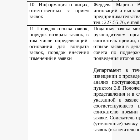
10. Информация о лицах,
Жердева Марина Ва
ответственных за прием
инноваций и выстав
заявок
предпринимательства
тел
.: 227-55-76, e-ma
11. Порядок отзыва заявок,
Поданная заявка мо
порядок возврата заявок, в
руководителем орг
том числе определяющий
соискатель премии, 
основания для возврата
отзыве заявки в деп
заявок, порядок внесения
совета по поддерж
изменений в заявки
подведения итогов к
Департамент в теч
извещении о проведе
анализ поступающи
пунктом 3.8 Положе
представления и в с
указанной в заявке
соответствующего 
соискателю премии 
заявке. Соискатель 
(уточненные) заявку
заявок (включительно