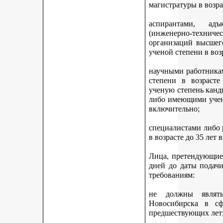
магистратуры в возра
аспирантами, адъ
(инженерно-техни
организаций высшег
ученой степени в воз
научными работникам
степени в возраст
ученую степень канди
либо имеющими учену
включительно;
специалистами либо
в возрасте до 35 лет
Лица, претендующие 
дней до даты подач
требованиям:
не должны являть
Новосибирска в с
предшествующих лет