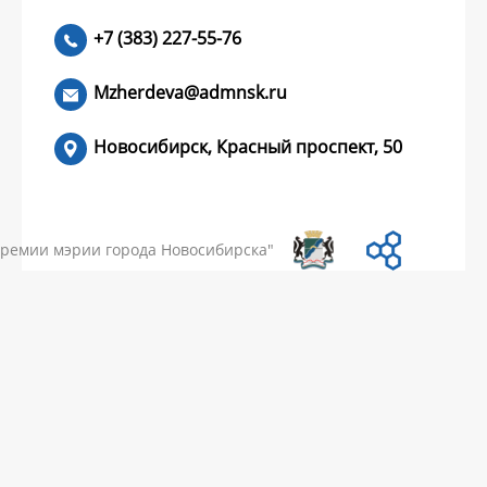
+7 (383) 227-55-76
ЧИТАТЬ >
Mzherdeva@admnsk.ru
Новосибирск, Красный проспект, 50
КУМЕНТЫ
НОВОСТИ
ЧАСТЫЕ ВОПРОСЫ
КОНТАКТЫ
премии мэрии города Новосибирска"