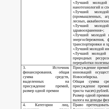
«Лучший молодой 
нанотехнологий и сп
«Лучший молодо
(промышленных, агр
лесных, аквабиотехн
«Лучший молод
здравоохранения»;
«Лучший молодой и
энергосбережения, 
транспортировки и х
«Лучший молодой инн
«Лучший молодой 
природных ресурс
переработки полезны
3. Источник
Присуждение премий 
финансирования, общая
инноваций осущест
сумма средств,
Новосибирска.
выделенных на
Общая сумма сре
присуждение премий,
присуждение премий
размер одной премии
триста тысяч) рублей
Размер одной премии
налога на доходы физ
4. Категории лиц,
Право претендоват