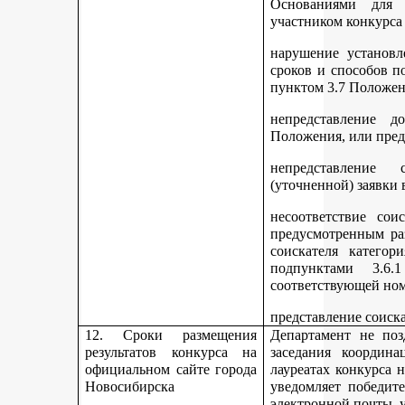
Основаниями для 
участником конкурса
нарушение установл
сроков и способов п
пунктом 3.7 Положен
непредставление д
Положения, или пред
непредставление 
(уточненной) заявки 
несоответствие сои
предусмотренным раз
соискателя категор
подпунктами 3.6.1
соответствующей но
представление соиск
12. Сроки размещения
Департамент не поз
результатов конкурса на
заседания координ
официальном сайте города
лауреатах конкурса 
Новосибирска
уведомляет победите
электронной почты, у