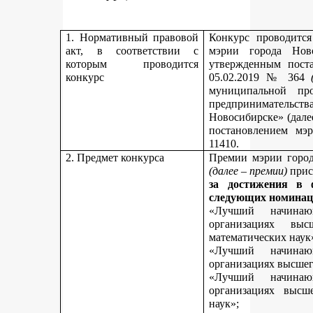
1. Нормативный правовой
Конкурс проводитс
акт, в соответствии с
мэрии города Нов
которым проводится
утвержденным пост
конкурс
05.02.2019 № 364
муниципальной пр
предпринимательст
Новосибирске» (дале
постановлением мэ
11410.
2. Предмет конкурса
Премии мэрии город
(далее – премии)
прис
за достижения в 
следующих номинац
«Лучший начинаю
организациях вы
математических наук
«Лучший начинаю
организациях высшег
«Лучший начинаю
организациях высш
наук»;