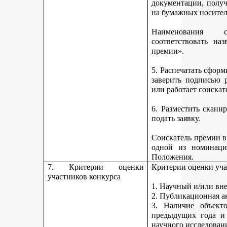
документации, получ
на бумажных носител
Наименования 
соответствовать н
премии».
5. Распечатать сфор
заверить подписью р
или работает соискат
6. Разместить скан
подать заявку.
Соискатель премии вп
одной из номинаци
Положения.
7. Критерии оценки
Критерии оценки уча
участников конкурса
1. Научный и/или вн
2. Публикационная а
3. Наличие объекто
предыдущих года и
научного исследован