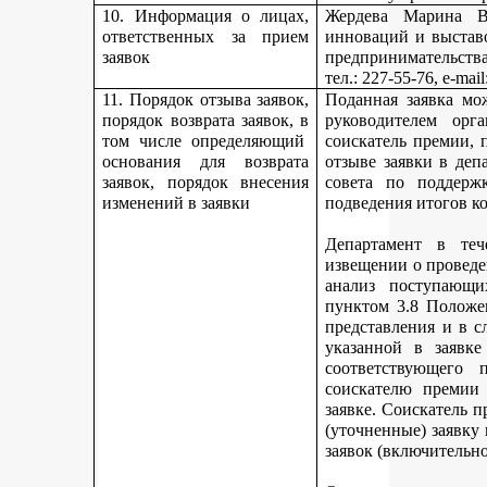
10. Информация о лицах,
Жердева Марина Ва
ответственных за прием
инноваций и выстав
заявок
предпринимательства
тел
.: 227-55-76, e-ma
11. Порядок отзыва заявок,
Поданная заявка мо
порядок возврата заявок, в
руководителем орг
том числе определяющий
соискатель премии, 
основания для возврата
отзыве заявки в деп
заявок, порядок внесения
совета по поддерж
изменений в заявки
подведения итогов к
Департамент в теч
извещении о проведе
анализ поступающи
пунктом 3.8 Положе
представления и в с
указанной в заявке
соответствующего 
соискателю премии 
заявке. Соискатель 
(уточненные) заявку
заявок (включительно