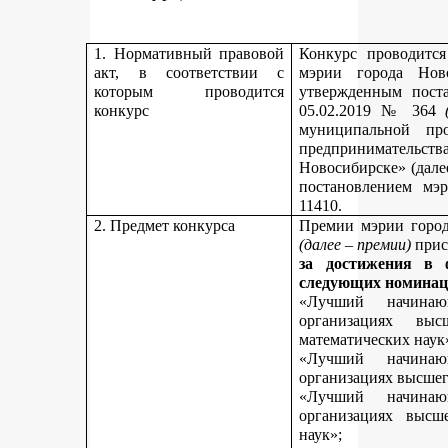
1. Нормативный правовой
Конкурс проводитс
акт, в соответствии с
мэрии города Нов
которым проводится
утвержденным пост
конкурс
05.02.2019 № 364
муниципальной пр
предпринимательст
Новосибирске» (дале
постановлением мэ
11410.
2. Предмет конкурса
Премии мэрии город
(далее – премии)
прис
за достижения в 
следующих номинац
«Лучший начинаю
организациях вы
математических наук
«Лучший начинаю
организациях высшег
«Лучший начинаю
организациях высш
наук»;