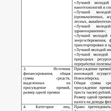
«Лучший молодой 
нанотехнологий и сп
«Лучший молодо
(промышленных, агр
лесных, аквабиотехн
«Лучший молод
здравоохранения»;
«Лучший молодой и
энергосбережения, 
транспортировки и х
«Лучший молодой инн
«Лучший молодой 
природных ресурс
переработки полезны
3. Источник
Присуждение премий 
финансирования, общая
инноваций осущест
сумма средств,
Новосибирска.
выделенных на
Общая сумма сре
присуждение премий,
присуждение премий
размер одной премии
триста тысяч) рублей
Размер одной премии
налога на доходы физ
4. Категории лиц,
Право претендоват