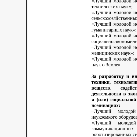
«Лучший молодой исс
технических наук»;
«Лучший молодой исс
сельскохозяйственны
«Лучший молодой исс
гуманитарных наук»;
«Лучший молодой исс
социально-экономиче
«Лучший молодой исс
медицинских наук»;
«Лучший молодой исс
наук о Земле».
За разработку и в
техники, технологи
веществ, содей
деятельности в эк
и (или) социально
номинациях:
«Лучший молодой
наукоемкого оборудо
«Лучший молодой
коммуникационных 
роботизированных си