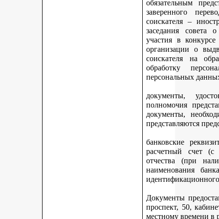
обязательным предс
заверенного перев
соискателя – иност
заседания совета 
участия в конкурсе
организации о выдв
соискателя на обр
обработку персон
персональных данных
документы, удост
полномочия предста
документы, необход
представляются пред
банковские реквизи
расчетный счет (с
отчества (при нали
наименования банка
идентификационного 
Документы предостав
проспект, 50, кабине
местному времени в 