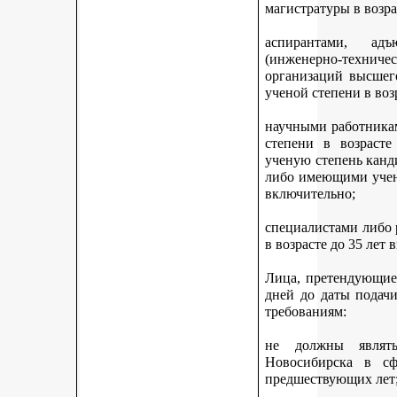
магистратуры в возра
аспирантами, адъ
(инженерно-техни
организаций высшег
ученой степени в воз
научными работникам
степени в возраст
ученую степень канди
либо имеющими учену
включительно;
специалистами либо
в возрасте до 35 лет
Лица, претендующие 
дней до даты подач
требованиям:
не должны являть
Новосибирска в с
предшествующих лет