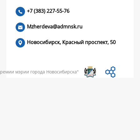
+7 (383) 227-55-76
ЧИТАТЬ >
Mzherdeva@admnsk.ru
Новосибирск, Красный проспект, 50
КУМЕНТЫ
НОВОСТИ
ЧАСТЫЕ ВОПРОСЫ
КОНТАКТЫ
премии мэрии города Новосибирска"