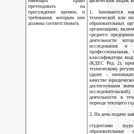
имеющих право
физическим лицам, к
претендовать на
присуждение премии, и
1. Занимаются науч
требования, которым они
технической или ин
должны соответствовать
образовательных ор
организациях, включ
среднего предприни
деятельности кот
исследования и 
профессиональная,
классификатора вид
(КДЕС Ред. 2), при
техническому регули
(далее – инновацио
качестве юридическо
достигнувшим значи
исследовательской
деятельности в те
периоде текущего год
2. На день подачи за
студентами (ку
образовательные 