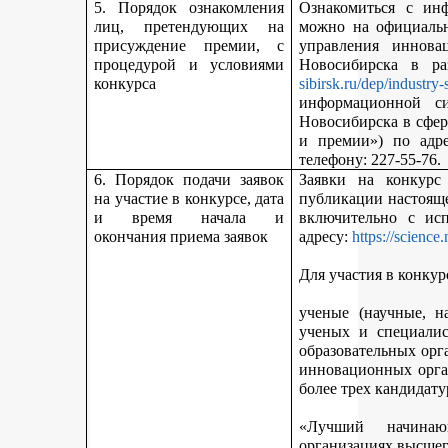
5. Порядок ознакомления
Ознакомиться с ин
лиц, претендующих на
можно на официальн
присуждение премии, с
управления иннова
процедурой и условиями
Новосибирска в р
конкурса
sibirsk.ru/dep/industry-
информационной с
Новосибирска в сфер
и премии») по адр
телефону: 227-55-76.
6. Порядок подачи заявок
Заявки на конкурс
на участие в конкурсе, дата
публикации настояще
и время начала и
включительно с ис
окончания приема заявок
адресу:
https://science
Для участия в конкур
ученые (научные, н
ученых и специалис
образовательных орг
инновационных орга
более трех кандидату
«Лучший начинаю
организациях высшег