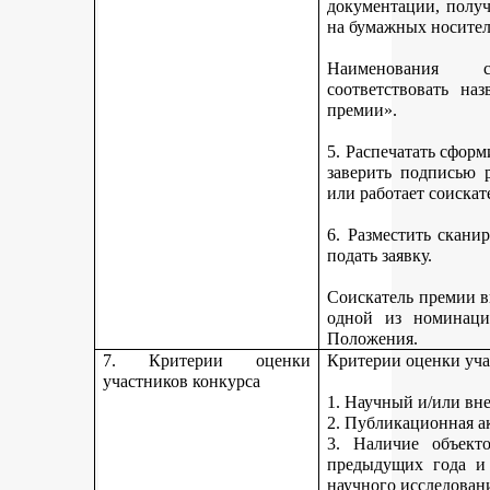
документации, получ
на бумажных носител
Наименования 
соответствовать н
премии».
5. Распечатать сфор
заверить подписью р
или работает соискат
6. Разместить скан
подать заявку.
Соискатель премии вп
одной из номинаци
Положения.
7. Критерии оценки
Критерии оценки уча
участников конкурса
1. Научный и/или вн
2. Публикационная а
3. Наличие объекто
предыдущих года и
научного исследован