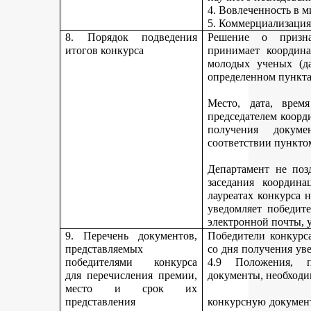
4. Вовлеченность в м
5. Коммерциализация
8. Порядок подведения
Решение о призна
итогов конкурса
принимает координа
молодых ученых (да
определенном пункта
Место, дата, время
председателем коорд
получения докуме
соответствии пункто
Департамент не поз
заседания координ
лауреатах конкурса 
уведомляет победите
электронной почты, у
9. Перечень документов,
Победители конкурса
представляемых
со дня получения ув
победителями конкурса
4.9 Положения, п
для перечисления премии,
документы, необходи
место и срок их
представления
конкурсную документ