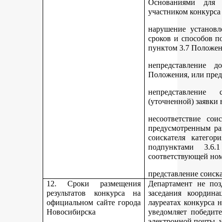
Основаниями для 
участником конкурса
нарушение установл
сроков и способов п
пунктом 3.7 Положен
непредставление д
Положения, или пред
непредставление 
(уточненной) заявки 
несоответствие сои
предусмотренным раз
соискателя категор
подпунктами 3.6.1
соответствующей но
представление соиск
12. Сроки размещения
Департамент не поз
результатов конкурса на
заседания координ
официальном сайте города
лауреатах конкурса 
Новосибирска
уведомляет победите
электронной почты, у