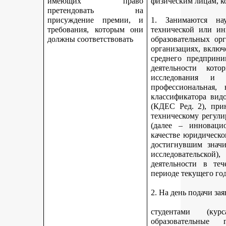
имеющих право
физическим лицам, к
претендовать на
присуждение премии, и
1. Занимаются науч
требования, которым они
технической или ин
должны соответствовать
образовательных ор
организациях, включ
среднего предприни
деятельности кот
исследования и 
профессиональная,
классификатора вид
(КДЕС Ред. 2), при
техническому регули
(далее – инновацио
качестве юридическо
достигнувшим значи
исследовательской
деятельности в те
периоде текущего год
2. На день подачи за
студентами (ку
образовательные 