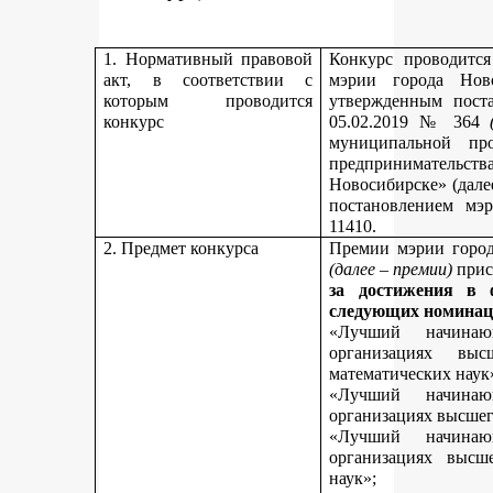
1. Нормативный правовой
Конкурс проводитс
акт, в соответствии с
мэрии города Нов
которым проводится
утвержденным пост
конкурс
05.02.2019 № 364
муниципальной пр
предпринимательст
Новосибирске» (дале
постановлением мэ
11410.
2. Предмет конкурса
Премии мэрии город
(далее – премии)
прис
за достижения в 
следующих номинац
«Лучший начинаю
организациях вы
математических наук
«Лучший начинаю
организациях высшег
«Лучший начинаю
организациях высш
наук»;