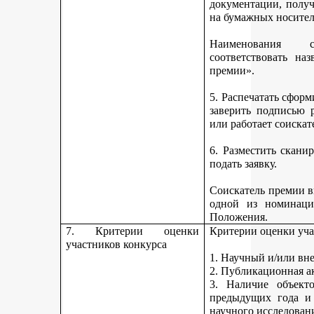
документации, получ
на бумажных носител
Наименования 
соответствовать н
премии».
5. Распечатать сфор
заверить подписью р
или работает соискат
6. Разместить скан
подать заявку.
Соискатель премии вп
одной из номинаци
Положения.
7. Критерии оценки
Критерии оценки уча
участников конкурса
1. Научный и/или вн
2. Публикационная а
3. Наличие объекто
предыдущих года и
научного исследован