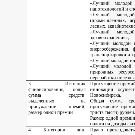
«Лучший молодой 
нанотехнологий и сп
«Лучший молодо
(промышленных, агр
лесных, аквабиотехн
«Лучший молод
здравоохранения»;
«Лучший молодой и
энергосбережения, 
транспортировки и х
«Лучший молодой инн
«Лучший молодой 
природных ресурс
переработки полезны
3. Источник
Присуждение премий 
финансирования, общая
инноваций осущест
сумма средств,
Новосибирска.
выделенных на
Общая сумма сре
присуждение премий,
присуждение премий
размер одной премии
триста тысяч) рублей
Размер одной премии
налога на доходы физ
4. Категории лиц,
Право претендоват