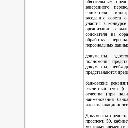
обязательным предс
заверенного перев
соискателя – иност
заседания совета 
участия в конкурсе
организации о выдв
соискателя на обр
обработку персон
персональных данных
документы, удост
полномочия предста
документы, необход
представляются пред
банковские реквизи
расчетный счет (с
отчества (при нали
наименования банка
идентификационного 
Документы предостав
проспект, 50, кабине
местному времени в 