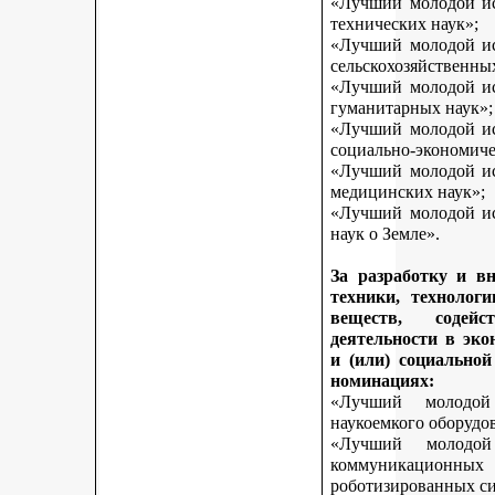
«Лучший молодой исс
технических наук»;
«Лучший молодой исс
сельскохозяйственны
«Лучший молодой исс
гуманитарных наук»;
«Лучший молодой исс
социально-экономиче
«Лучший молодой исс
медицинских наук»;
«Лучший молодой исс
наук о Земле».
За разработку и в
техники, технологи
веществ, содей
деятельности в эк
и (или) социально
номинациях:
«Лучший молодой
наукоемкого оборудо
«Лучший молодой
коммуникационных 
роботизированных си