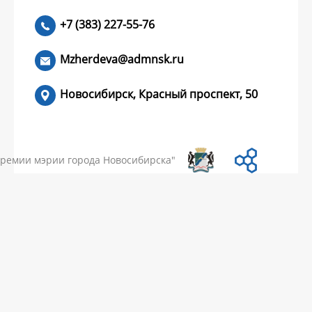
+7 (383) 227-55-76
ЧИТАТЬ >
Mzherdeva@admnsk.ru
Новосибирск, Красный проспект, 50
КУМЕНТЫ
НОВОСТИ
ЧАСТЫЕ ВОПРОСЫ
КОНТАКТЫ
премии мэрии города Новосибирска"