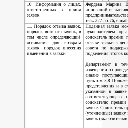
10. Информация о лицах,
Жердева Марина Ва
ответственных за прием
инноваций и выстав
заявок
предпринимательства
тел
.: 227-55-76, e-ma
11. Порядок отзыва заявок,
Поданная заявка мо
порядок возврата заявок, в
руководителем орг
том числе определяющий
соискатель премии, 
основания для возврата
отзыве заявки в деп
заявок, порядок внесения
совета по поддерж
изменений в заявки
подведения итогов к
Департамент в теч
извещении о проведе
анализ поступающи
пунктом 3.8 Положе
представления и в с
указанной в заявке
соответствующего 
соискателю премии 
заявке. Соискатель 
(уточненные) заявку
заявок (включительно