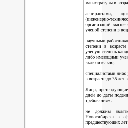
магистратуры в возра
аспирантами, адъ
(инженерно-техни
организаций высшег
ученой степени в воз
научными работникам
степени в возраст
ученую степень канди
либо имеющими учену
включительно;
специалистами либо
в возрасте до 35 лет
Лица, претендующие 
дней до даты подач
требованиям:
не должны являть
Новосибирска в с
предшествующих лет