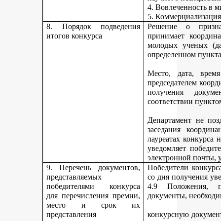
4. Вовлеченность в м
5. Коммерциализация
8. Порядок подведения
Решение о призна
итогов конкурса
принимает координа
молодых ученых (да
определенном пункта
Место, дата, время
председателем коорд
получения докуме
соответствии пункто
Департамент не поз
заседания координ
лауреатах конкурса 
уведомляет победите
электронной почты, у
9. Перечень документов,
Победители конкурса
представляемых
со дня получения ув
победителями конкурса
4.9 Положения, п
для перечисления премии,
документы, необходи
место и срок их
представления
конкурсную документ