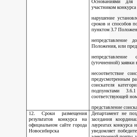
Основаниями для 
участником конкурса
нарушение установл
сроков и способов п
пунктом 3.7 Положен
непредставление д
Положения, или пред
непредставление 
(уточненной) заявки 
несоответствие сои
предусмотренным раз
соискателя категор
подпунктами 3.6.1
соответствующей но
представление соиск
12. Сроки размещения
Департамент не поз
результатов конкурса на
заседания координ
официальном сайте города
лауреатах конкурса 
Новосибирска
уведомляет победите
электронной почты, у