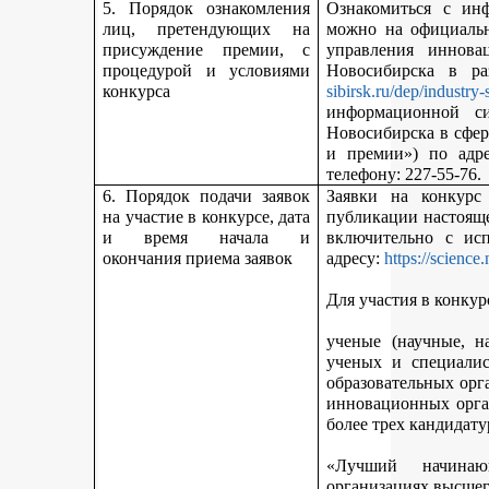
5. Порядок ознакомления
Ознакомиться с ин
лиц, претендующих на
можно на официальн
присуждение премии, с
управления иннова
процедурой и условиями
Новосибирска в р
конкурса
sibirsk.ru/dep/industry-
информационной с
Новосибирска в сфер
и премии») по адр
телефону: 227-55-76.
6. Порядок подачи заявок
Заявки на конкурс
на участие в конкурсе, дата
публикации настояще
и время начала и
включительно с ис
окончания приема заявок
адресу:
https://science
Для участия в конкур
ученые (научные, н
ученых и специалис
образовательных орг
инновационных орга
более трех кандидату
«Лучший начинаю
организациях высшег