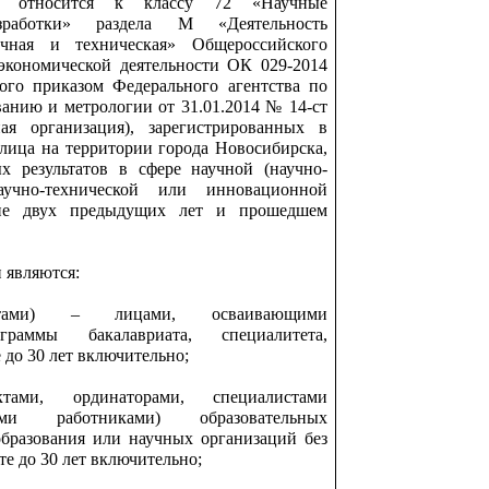
ых относится к классу 72 «Научные
зработки» раздела М «Деятельность
учная и техническая» Общероссийского
экономической деятельности ОК 029-2014
ого приказом Федерального агентства по
ванию и метрологии от 31.01.2014 № 14-ст
ая организация), зарегистрированных в
 лица на территории города Новосибирска,
х результатов в сфере научной (научно-
научно-технической или инновационной
ние двух предыдущих лет и прошедшем
и являются:
антами) – лицами, осваивающими
граммы бакалавриата, специалитета,
 до 30 лет включительно;
ктами, ординаторами, специалистами
скими работниками) образовательных
бразования или научных организаций без
те до 30 лет включительно;