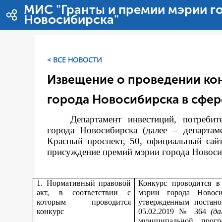
Перейти к содержимому
МИС "Гранты и премии мэрии г
Новосибирска"
< ВСЕ НОВОСТИ
Извещение о проведении ко
города Новосибирска в сфер
Департамент инвестиций, потреби
города Новосибирска (далее – департам
Красный проспект, 50, официальный сай
присуждение премий мэрии города Новосиби
1. Нормативный правовой
Конкурс проводится в
акт, в соответствии с
мэрии города Новос
которым проводится
утвержденным постано
конкурс
05.02.2019 № 364
(д
муниципальной прог