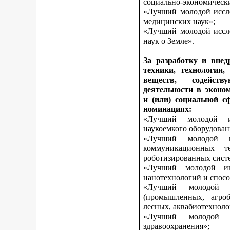
социально-экономическ
«Лучший молодой иссле
медицинских наук»;
«Лучший молодой иссле
наук о Земле».
За разработку и внед
техники, технологии,
веществ, содейст
деятельности в эконо
и (или) социальной с
номинациях:
«Лучший молодой и
наукоемкого оборудован
«Лучший молодой и
коммуникационных те
роботизированных сист
«Лучший молодой ин
нанотехнологий и спосо
«Лучший молодой 
(промышленных, агроб
лесных, аквабиотехноло
«Лучший молодой
здравоохранения»;