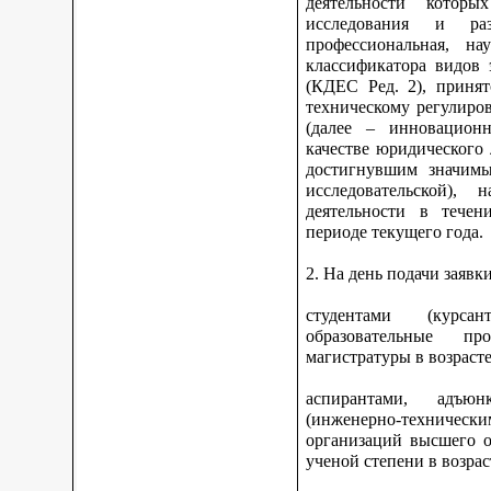
деятельности котор
исследования и ра
профессиональная, на
классификатора видов 
(КДЕС Ред. 2), принят
техническому регулиро
(далее – инновационн
качестве юридического
достигнувшим значимы
исследовательской), 
деятельности в тече
периоде текущего года.
2. На день подачи заявк
студентами (курс
образовательные про
магистратуры в возрасте
аспирантами, адъюн
(инженерно-техниче
организаций высшего о
ученой степени в возрас