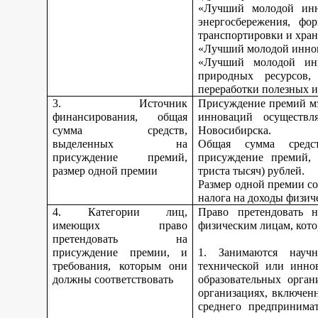
«Лучший молодой инн
энергосбережения, фо
транспортировки и хран
«Лучший молодой иннов
«Лучший молодой инн
природных ресурсов,
переработки полезных 
3. Источник
Присуждение премий мэ
финансирования, общая
инноваций осуществл
сумма средств,
Новосибирска.
выделенных на
Общая сумма средс
присуждение премий,
присуждение премий, 
размер одной премии
триста тысяч) рублей.
Размер одной премии со
налога на доходы физич
4. Категории лиц,
Право претендовать н
имеющих право
физическим лицам, кото
претендовать на
присуждение премии, и
1. Занимаются научно
требования, которым они
технической или инно
должны соответствовать
образовательных орган
организациях, включен
среднего предпринима