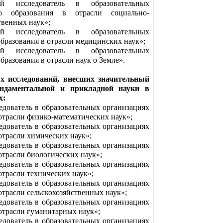
й исследователь в образовательных
о образования в отрасли социально-
твенных наук»;
й исследователь в образовательных
бразования в отрасли медицинских наук»;
й исследователь в образовательных
бразования в отрасли наук о Земле».
х исследований, внесших значительный
ндаментальной и прикладной науки в
х:
дователь в образовательных организациях
отрасли физико-математических наук»;
дователь в образовательных организациях
отрасли химических наук»;
дователь в образовательных организациях
отрасли биологических наук»;
дователь в образовательных организациях
отрасли технических наук»;
дователь в образовательных организациях
отрасли сельскохозяйственных наук»;
дователь в образовательных организациях
отрасли гуманитарных наук»;
дователь в образовательных организациях