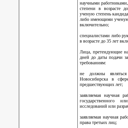
научными работниками,
степени в возрасте 
ученую степень кандидат
либо имеющими ученую с
включительно;
специалистами либо ру
в возрасте до 35 лет вк
Лица, претендующие на
дней до даты подачи з
требованиям:
не должны являться
Новосибирска в сфер
предшествующих лет;
заявляемая научная р
государственного ил
исследований или разра
заявляемая научная ра
права третьих лиц;