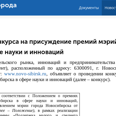
орода
Документы
Новос
нкурса на присуждение премий мэри
е науки и инноваций
тельского рынка, инноваций и предпринимательств
ент), расположенный по адресу: 6300091, г. Новос
т:
www.novo-sibirsk.ru
, объявляет о проведении конк
рска в сфере науки и инноваций (далее – конкурс).
 соответствии с
Положением о премиях
ибирска в сфере науки и инноваций,
влением мэрии города Новосибирска от
алее – Положение)
, в рамках реализации
раммы «Поддержка малого и среднего