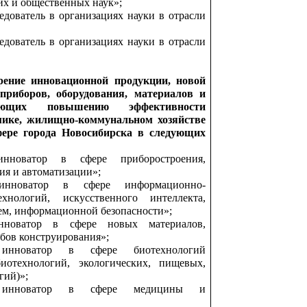
их и общественных наук»;
дователь в организациях науки в отрасли
дователь в организациях науки в отрасли
рение инновационной продукции, новой
 приборов, оборудования, материалов и
вующих повышению эффективности
мике, жилищно-коммунальном хозяйстве
фере города Новосибирска в следующих
нноватор в сфере приборостроения,
ия и автоматизации»;
нноватор в сфере информационно-
хнологий, искусственного интеллекта,
ем, информационной безопасности»;
новатор в сфере новых материалов,
бов конструирования»;
инноватор в сфере биотехнологий
иотехнологий, экологических, пищевых,
гий)»;
 инноватор в сфере медицины и