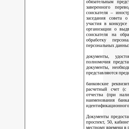
обязательным предс
заверенного перев
соискателя – иност
заседания совета 
участия в конкурсе
организации о выдв
соискателя на обр
обработку персон
персональных данных
документы, удост
полномочия предста
документы, необход
представляются пред
банковские реквизи
расчетный счет (с
отчества (при нали
наименования банка
идентификационного 
Документы предостав
проспект, 50, кабине
местному времени в 