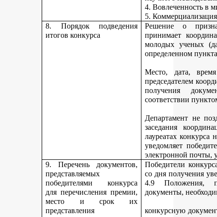
4. Вовлеченность в м
5. Коммерциализация
8. Порядок подведения
Решение о призна
итогов конкурса
принимает координа
молодых ученых (да
определенном пункта
Место, дата, время
председателем коорд
получения докуме
соответствии пункто
Департамент не поз
заседания координ
лауреатах конкурса 
уведомляет победите
электронной почты, у
9. Перечень документов,
Победители конкурса
представляемых
со дня получения ув
победителями конкурса
4.9 Положения, п
для перечисления премии,
документы, необходи
место и срок их
представления
конкурсную документ