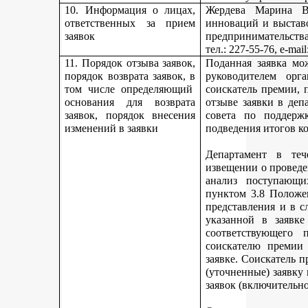
10. Информация о лицах,
Жердева Марина Ва
ответственных за прием
инноваций и выстав
заявок
предпринимательства
тел
.: 227-55-76, e-ma
11. Порядок отзыва заявок,
Поданная заявка мо
порядок возврата заявок, в
руководителем орг
том числе определяющий
соискатель премии, 
основания для возврата
отзыве заявки в деп
заявок, порядок внесения
совета по поддерж
изменений в заявки
подведения итогов к
Департамент в теч
извещении о проведе
анализ поступающи
пунктом 3.8 Положе
представления и в с
указанной в заявке
соответствующего 
соискателю премии 
заявке. Соискатель 
(уточненные) заявку
заявок (включительно