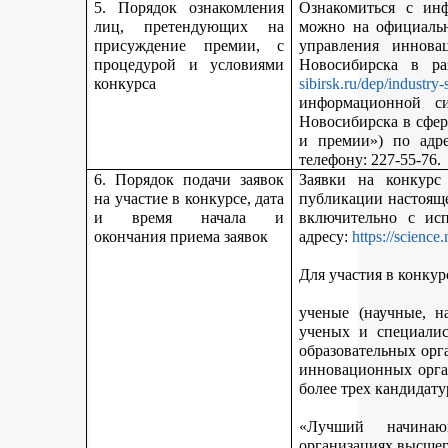
5. Порядок ознакомления
Ознакомиться с ин
лиц, претендующих на
можно на официальн
присуждение премии, с
управления иннова
процедурой и условиями
Новосибирска в р
конкурса
sibirsk.ru/dep/industry-
информационной с
Новосибирска в сфер
и премии») по адр
телефону: 227-55-76.
6. Порядок подачи заявок
Заявки на конкурс
на участие в конкурсе, дата
публикации настояще
и время начала и
включительно с ис
окончания приема заявок
адресу:
https://science
Для участия в конкур
ученые (научные, н
ученых и специалис
образовательных орг
инновационных орга
более трех кандидату
«Лучший начинаю
организациях высшег