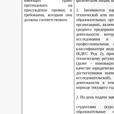
имеющих право
физическим лицам, к
претендовать на
присуждение премии, и
1. Занимаются науч
требования, которым они
технической или ин
должны соответствовать
образовательных ор
организациях, включ
среднего предприни
деятельности кот
исследования и 
профессиональная,
классификатора вид
(КДЕС Ред. 2), при
техническому регули
(далее – инновацио
качестве юридическо
достигнувшим значи
исследовательской
деятельности в те
периоде текущего год
2. На день подачи за
студентами (ку
образовательные 