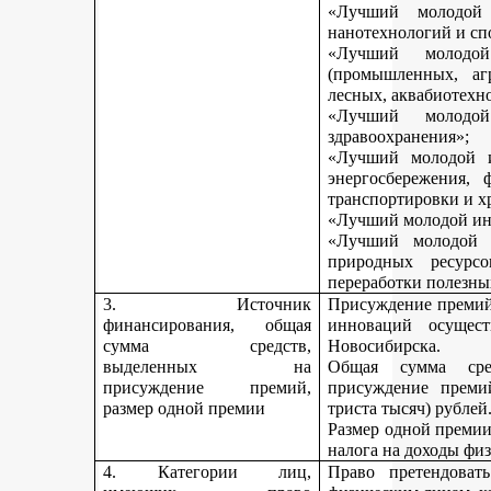
«Лучший молодой 
нанотехнологий и сп
«Лучший молодо
(промышленных, агр
лесных, аквабиотехн
«Лучший молод
здравоохранения»;
«Лучший молодой и
энергосбережения, 
транспортировки и х
«Лучший молодой инн
«Лучший молодой 
природных ресурс
переработки полезны
3. Источник
Присуждение премий 
финансирования, общая
инноваций осущест
сумма средств,
Новосибирска.
выделенных на
Общая сумма сре
присуждение премий,
присуждение премий
размер одной премии
триста тысяч) рублей
Размер одной премии
налога на доходы физ
4. Категории лиц,
Право претендоват