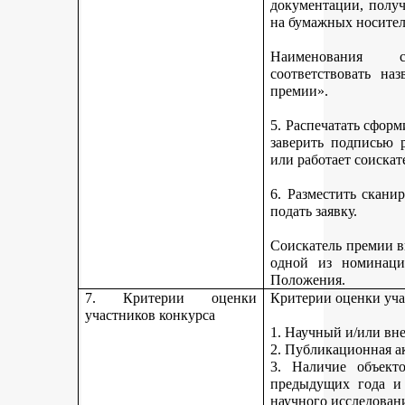
документации, получ
на бумажных носител
Наименования 
соответствовать н
премии».
5. Распечатать сфор
заверить подписью р
или работает соискат
6. Разместить скан
подать заявку.
Соискатель премии вп
одной из номинаци
Положения.
7. Критерии оценки
Критерии оценки уча
участников конкурса
1. Научный и/или вн
2. Публикационная а
3. Наличие объекто
предыдущих года и
научного исследован