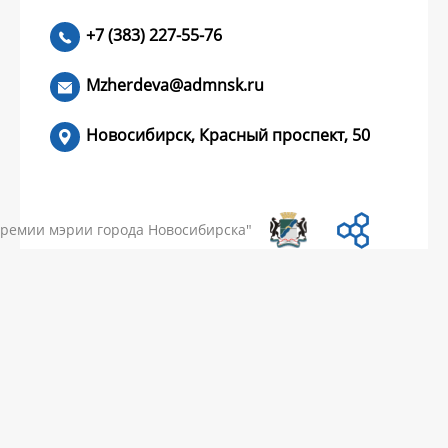
+7 (383) 227-55-76
ЧИТАТЬ >
Mzherdeva@admnsk.ru
Новосибирск, Красный проспект, 50
КУМЕНТЫ
НОВОСТИ
ЧАСТЫЕ ВОПРОСЫ
КОНТАКТЫ
премии мэрии города Новосибирска"