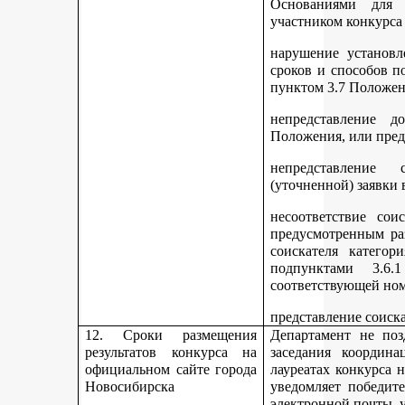
Основаниями для 
участником конкурса
нарушение установл
сроков и способов п
пунктом 3.7 Положен
непредставление д
Положения, или пред
непредставление 
(уточненной) заявки 
несоответствие сои
предусмотренным раз
соискателя категор
подпунктами 3.6.1
соответствующей но
представление соиск
12. Сроки размещения
Департамент не поз
результатов конкурса на
заседания координ
официальном сайте города
лауреатах конкурса 
Новосибирска
уведомляет победите
электронной почты, у