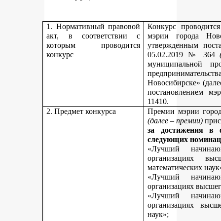
1. Нормативный правовой
Конкурс проводитс
акт, в соответствии с
мэрии города Нов
которым проводится
утвержденным пост
конкурс
05.02.2019 № 364
муниципальной пр
предпринимательст
Новосибирске» (дале
постановлением мэ
11410.
2. Предмет конкурса
Премии мэрии город
(далее – премии)
прис
за достижения в 
следующих номинац
«Лучший начинаю
организациях вы
математических наук
«Лучший начинаю
организациях высшег
«Лучший начинаю
организациях высш
наук»;