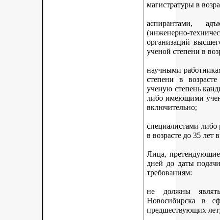
магистратуры в возра
аспирантами, адъ
(инженерно-техни
организаций высшег
ученой степени в воз
научными работникам
степени в возраст
ученую степень канди
либо имеющими учену
включительно;
специалистами либо
в возрасте до 35 лет
Лица, претендующие 
дней до даты подач
требованиям:
не должны являть
Новосибирска в с
предшествующих лет