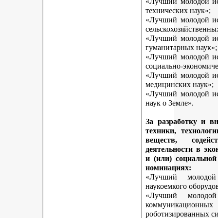
«Лучший молодой исс
технических наук»;
«Лучший молодой исс
сельскохозяйственны
«Лучший молодой исс
гуманитарных наук»;
«Лучший молодой исс
социально-экономиче
«Лучший молодой исс
медицинских наук»;
«Лучший молодой исс
наук о Земле».
За разработку и в
техники, технологи
веществ, содей
деятельности в эк
и (или) социально
номинациях:
«Лучший молодой
наукоемкого оборудо
«Лучший молодой
коммуникационных 
роботизированных си