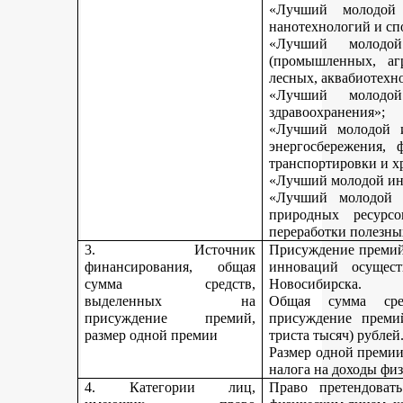
«Лучший молодой 
нанотехнологий и сп
«Лучший молодо
(промышленных, агр
лесных, аквабиотехн
«Лучший молод
здравоохранения»;
«Лучший молодой и
энергосбережения, 
транспортировки и х
«Лучший молодой инн
«Лучший молодой 
природных ресурс
переработки полезны
3. Источник
Присуждение премий 
финансирования, общая
инноваций осущест
сумма средств,
Новосибирска.
выделенных на
Общая сумма сре
присуждение премий,
присуждение премий
размер одной премии
триста тысяч) рублей
Размер одной премии
налога на доходы физ
4. Категории лиц,
Право претендоват