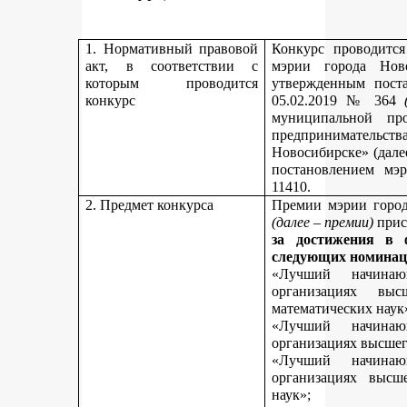
1. Нормативный правовой
Конкурс проводитс
акт, в соответствии с
мэрии города Нов
которым проводится
утвержденным пост
конкурс
05.02.2019 № 364
муниципальной пр
предпринимательст
Новосибирске» (дале
постановлением мэ
11410.
2. Предмет конкурса
Премии мэрии город
(далее – премии)
прис
за достижения в 
следующих номинац
«Лучший начинаю
организациях вы
математических наук
«Лучший начинаю
организациях высшег
«Лучший начинаю
организациях высш
наук»;