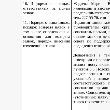
10. Информация о лицах,
Жердева Марина Ва
ответственных за прием
инноваций и выстав
заявок
предпринимательства
тел
.: 227-55-76, e-ma
11. Порядок отзыва заявок,
Поданная заявка мо
порядок возврата заявок, в
руководителем орг
том числе определяющий
соискатель премии, 
основания для возврата
отзыве заявки в деп
заявок, порядок внесения
совета по поддерж
изменений в заявки
подведения итогов к
Департамент в теч
извещении о проведе
анализ поступающи
пунктом 3.8 Положе
представления и в с
указанной в заявке
соответствующего 
соискателю премии 
заявке. Соискатель 
(уточненные) заявку
заявок (включительно