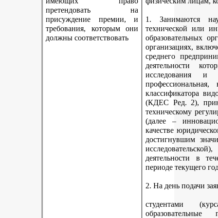
имеющих право
физическим лицам, к
претендовать на
присуждение премии, и
1. Занимаются науч
требования, которым они
технической или ин
должны соответствовать
образовательных ор
организациях, включ
среднего предприни
деятельности кот
исследования и 
профессиональная,
классификатора вид
(КДЕС Ред. 2), при
техническому регули
(далее – инновацио
качестве юридическо
достигнувшим значи
исследовательской
деятельности в те
периоде текущего год
2. На день подачи за
студентами (ку
образовательные 