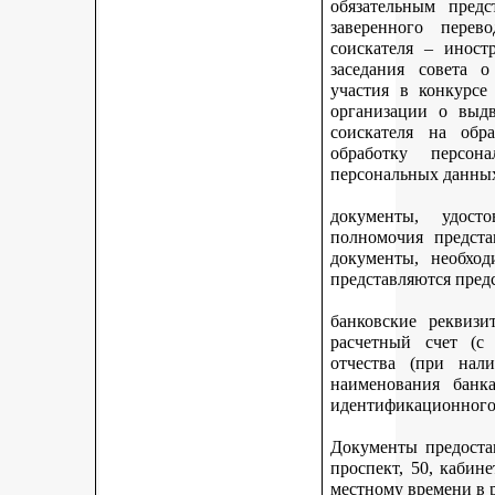
обязательным предс
заверенного перев
соискателя – иност
заседания совета 
участия в конкурсе
организации о выдв
соискателя на обр
обработку персон
персональных данных
документы, удост
полномочия предста
документы, необход
представляются пред
банковские реквизи
расчетный счет (с
отчества (при нали
наименования банка
идентификационного 
Документы предостав
проспект, 50, кабине
местному времени в 