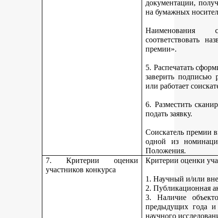
документации, получ
на бумажных носител
Наименования 
соответствовать н
премии».
5. Распечатать сфор
заверить подписью р
или работает соискат
6. Разместить скан
подать заявку.
Соискатель премии вп
одной из номинаци
Положения.
7. Критерии оценки
Критерии оценки уча
участников конкурса
1. Научный и/или вн
2. Публикационная а
3. Наличие объекто
предыдущих года и
научного исследован