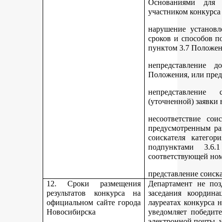
Основаниями для 
участником конкурса
нарушение установл
сроков и способов п
пунктом 3.7 Положен
непредставление д
Положения, или пред
непредставление 
(уточненной) заявки 
несоответствие сои
предусмотренным раз
соискателя категор
подпунктами 3.6.1
соответствующей но
представление соиск
12. Сроки размещения
Департамент не поз
результатов конкурса на
заседания координ
официальном сайте города
лауреатах конкурса 
Новосибирска
уведомляет победите
электронной почты, у