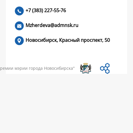
+7 (383) 227-55-76
ЧИТАТЬ >
Mzherdeva@admnsk.ru
Новосибирск, Красный проспект, 50
КУМЕНТЫ
НОВОСТИ
ЧАСТЫЕ ВОПРОСЫ
КОНТАКТЫ
премии мэрии города Новосибирска"