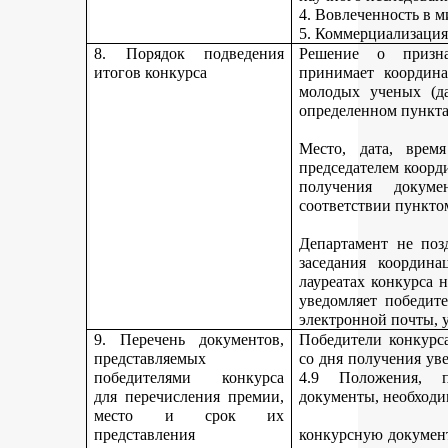
4. Вовлеченность в м
5. Коммерциализация
8. Порядок подведения
Решение о призна
итогов конкурса
принимает координа
молодых ученых (да
определенном пункта
Место, дата, время
председателем коорд
получения докуме
соответствии пункто
Департамент не поз
заседания координ
лауреатах конкурса 
уведомляет победите
электронной почты, у
9. Перечень документов,
Победители конкурса
представляемых
со дня получения ув
победителями конкурса
4.9 Положения, п
для перечисления премии,
документы, необходи
место и срок их
представления
конкурсную документ