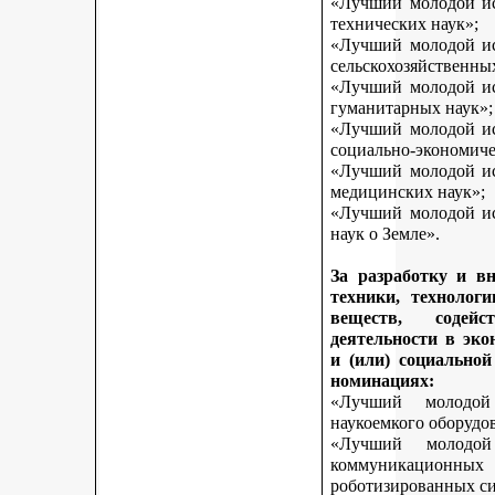
«Лучший молодой исс
технических наук»;
«Лучший молодой исс
сельскохозяйственны
«Лучший молодой исс
гуманитарных наук»;
«Лучший молодой исс
социально-экономиче
«Лучший молодой исс
медицинских наук»;
«Лучший молодой исс
наук о Земле».
За разработку и в
техники, технологи
веществ, содей
деятельности в эк
и (или) социально
номинациях:
«Лучший молодой
наукоемкого оборудо
«Лучший молодой
коммуникационных 
роботизированных си