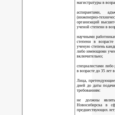
магистратуры в возра
аспирантами, адъ
(инженерно-техни
организаций высшег
ученой степени в воз
научными работникам
степени в возраст
ученую степень канди
либо имеющими учену
включительно;
специалистами либо
в возрасте до 35 лет
Лица, претендующие 
дней до даты подач
требованиям:
не должны являть
Новосибирска в с
предшествующих лет