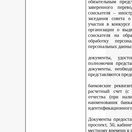
обязательным предс
заверенного перев
соискателя – иност
заседания совета 
участия в конкурсе
организации о выдв
соискателя на обр
обработку персон
персональных данных
документы, удост
полномочия предста
документы, необход
представляются пред
банковские реквизи
расчетный счет (с
отчества (при нали
наименования банка
идентификационного 
Документы предостав
проспект, 50, кабине
местному времени в 