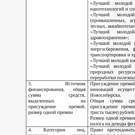
«Лучший молодой 
нанотехнологий и сп
«Лучший молодо
(промышленных, агр
лесных, аквабиотехн
«Лучший молод
здравоохранения»;
«Лучший молодой и
энергосбережения, 
транспортировки и х
«Лучший молодой инн
«Лучший молодой 
природных ресурс
переработки полезны
3. Источник
Присуждение премий 
финансирования, общая
инноваций осущест
сумма средств,
Новосибирска.
выделенных на
Общая сумма сре
присуждение премий,
присуждение премий
размер одной премии
триста тысяч) рублей
Размер одной премии
налога на доходы физ
4. Категории лиц,
Право претендоват