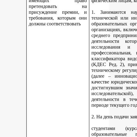
имеющих право
физическим лицам, к
претендовать на
присуждение премии, и
1. Занимаются науч
требования, которым они
технической или ин
должны соответствовать
образовательных ор
организациях, включ
среднего предприни
деятельности кот
исследования и 
профессиональная,
классификатора вид
(КДЕС Ред. 2), при
техническому регули
(далее – инновацио
качестве юридическо
достигнувшим значи
исследовательской
деятельности в те
периоде текущего год
2. На день подачи за
студентами (ку
образовательные 