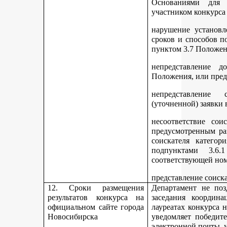
Основаниями для 
участником конкурса
нарушение установл
сроков и способов п
пунктом 3.7 Положен
непредставление д
Положения, или пред
непредставление 
(уточненной) заявки 
несоответствие сои
предусмотренным раз
соискателя категор
подпунктами 3.6.1
соответствующей но
представление соиск
12. Сроки размещения
Департамент не поз
результатов конкурса на
заседания координ
официальном сайте города
лауреатах конкурса 
Новосибирска
уведомляет победите
электронной почты, у