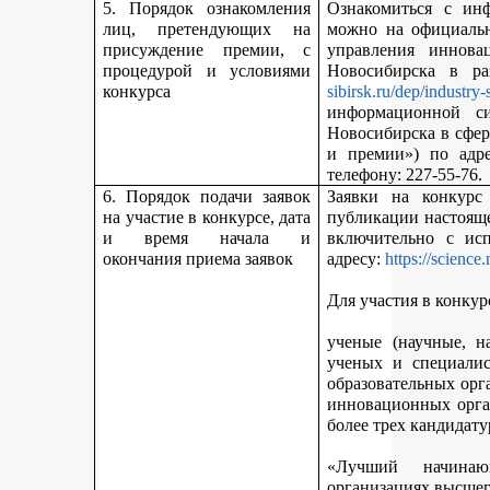
5. Порядок ознакомления
Ознакомиться с ин
лиц, претендующих на
можно на официальн
присуждение премии, с
управления иннова
процедурой и условиями
Новосибирска в р
конкурса
sibirsk.ru/dep/industry-
информационной с
Новосибирска в сфер
и премии») по адр
телефону: 227-55-76.
6. Порядок подачи заявок
Заявки на конкурс
на участие в конкурсе, дата
публикации настояще
и время начала и
включительно с ис
окончания приема заявок
адресу:
https://science
Для участия в конкур
ученые (научные, н
ученых и специалис
образовательных орг
инновационных орга
более трех кандидату
«Лучший начинаю
организациях высшег