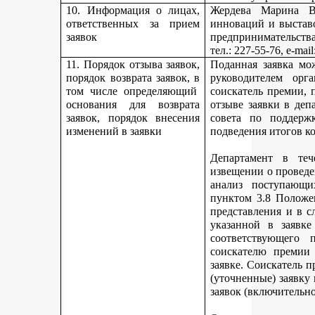
10. Информация о лицах,
Жердева Марина Ва
ответственных за прием
инноваций и выстав
заявок
предпринимательства
тел
.: 227-55-76, e-ma
11. Порядок отзыва заявок,
Поданная заявка мо
порядок возврата заявок, в
руководителем орг
том числе определяющий
соискатель премии, 
основания для возврата
отзыве заявки в деп
заявок, порядок внесения
совета по поддерж
изменений в заявки
подведения итогов к
Департамент в теч
извещении о проведе
анализ поступающи
пунктом 3.8 Положе
представления и в с
указанной в заявке
соответствующего 
соискателю премии 
заявке. Соискатель 
(уточненные) заявку
заявок (включительно