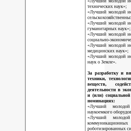
«Лучший молодой исс
технических наук»;
«Лучший молодой исс
сельскохозяйственны
«Лучший молодой исс
гуманитарных наук»;
«Лучший молодой исс
социально-экономиче
«Лучший молодой исс
медицинских наук»;
«Лучший молодой исс
наук о Земле».
За разработку и в
техники, технологи
веществ, содей
деятельности в эк
и (или) социально
номинациях:
«Лучший молодой
наукоемкого оборудо
«Лучший молодой
коммуникационных 
роботизированных си