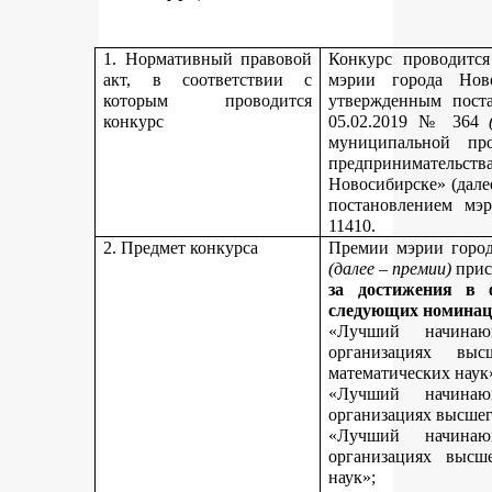
1. Нормативный правовой
Конкурс проводитс
акт, в соответствии с
мэрии города Нов
которым проводится
утвержденным пост
конкурс
05.02.2019 № 364
муниципальной пр
предпринимательст
Новосибирске» (дале
постановлением мэ
11410.
2. Предмет конкурса
Премии мэрии город
(далее – премии)
прис
за достижения в 
следующих номинац
«Лучший начинаю
организациях вы
математических наук
«Лучший начинаю
организациях высшег
«Лучший начинаю
организациях высш
наук»;