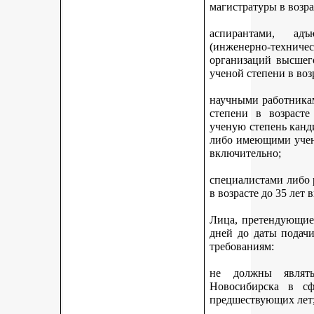
магистратуры в возра
аспирантами, адъ
(инженерно-техни
организаций высшег
ученой степени в воз
научными работникам
степени в возраст
ученую степень канди
либо имеющими учену
включительно;
специалистами либо
в возрасте до 35 лет
Лица, претендующие 
дней до даты подач
требованиям:
не должны являть
Новосибирска в с
предшествующих лет