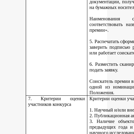
документации, получ
на бумажных носител
Наименования 
соответствовать н
премии».
5. Распечатать сфор
заверить подписью р
или работает соискат
6. Разместить скан
подать заявку.
Соискатель премии вп
одной из номинаци
Положения.
7. Критерии оценки
Критерии оценки уча
участников конкурса
1. Научный и/или вн
2. Публикационная а
3. Наличие объекто
предыдущих года и
научного исследован