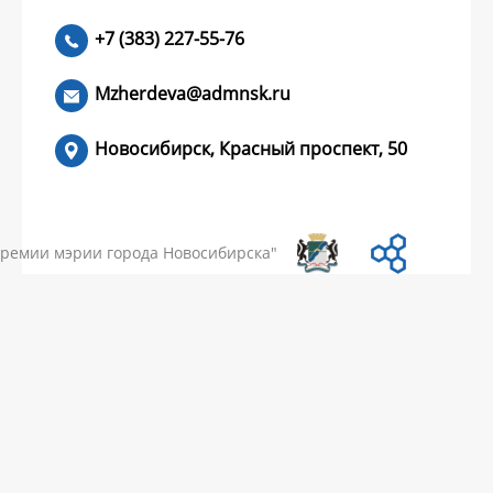
+7 (383) 227-55-76
ЧИТАТЬ >
Mzherdeva@admnsk.ru
Новосибирск, Красный проспект, 50
КУМЕНТЫ
НОВОСТИ
ЧАСТЫЕ ВОПРОСЫ
КОНТАКТЫ
премии мэрии города Новосибирска"