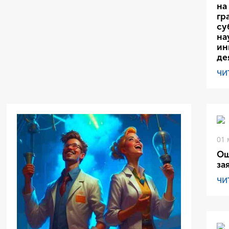
на
гр
су
на
ин
де
ЧИ
01 
Ош
за
ЧИ