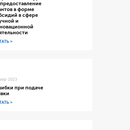
 предоставление
антов в форме
бсидий в сфере
учной и
новационной
ятельности
ТАТЬ >
мар 2023
ибки при подаче
явки
ТАТЬ >