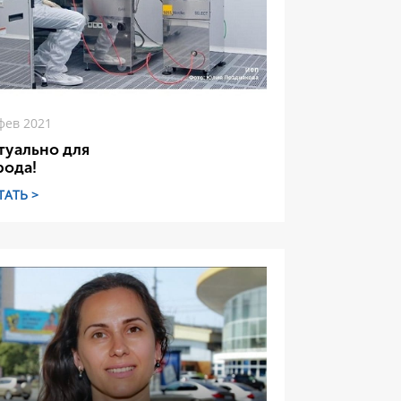
фев 2021
туально для
рода!
ТАТЬ >