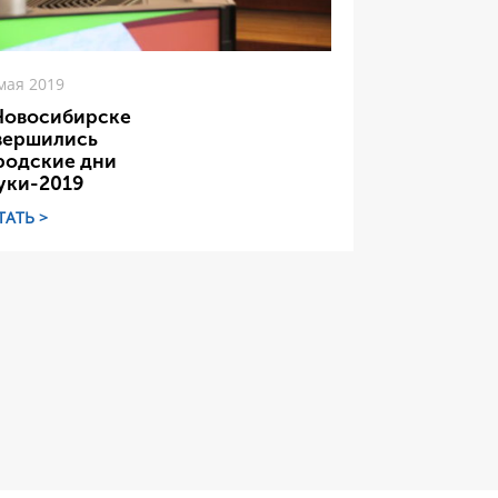
мая 2019
Новосибирске
вершились
родские дни
уки-2019
ТАТЬ >