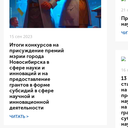
21 
Пр
на
ЧИ
15 сен 2023
Итоги конкурсов на
присуждение премий
мэрии города
Новосибирска в
сфере науки и
16 
инноваций и на
13
предоставление
ст
грантов в форме
на
субсидий в сфере
пр
научной и
на
инновационной
на
деятельности
гр
ЧИТАТЬ >
су
на