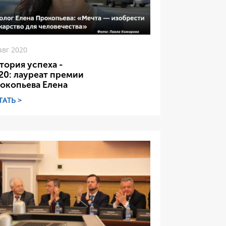
авг 2020
тория успеха -
20: лауреат премии
окопьева Елена
ТАТЬ >