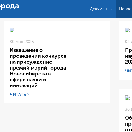
орода
Документы
Новос
30 мая 2025
02 
Извещение о
Пр
проведении конкурса
на
на присуждение
20
премий мэрий города
ЧИ
Новосибирска в
сфере науки и
инноваций
ЧИТАТЬ >
30 
Об
пр
от