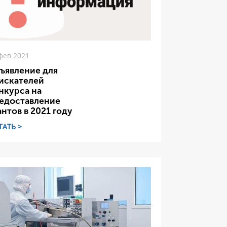
фев 2021
ъявление для
искателей
нкурса на
едоставление
антов в 2021 году
ТАТЬ >