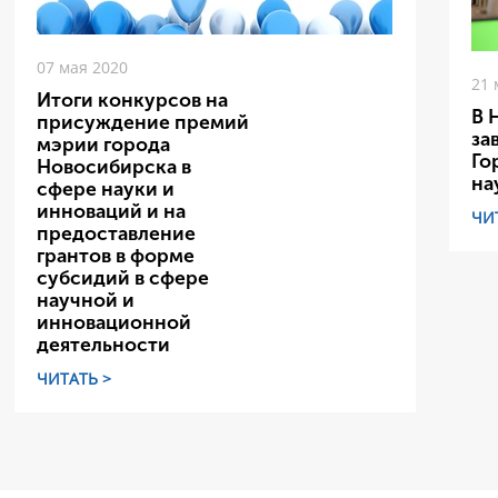
07 мая 2020
21 
Итоги конкурсов на
В 
присуждение премий
за
мэрии города
Го
Новосибирска в
на
сфере науки и
инноваций и на
ЧИ
предоставление
грантов в форме
субсидий в сфере
научной и
инновационной
деятельности
ЧИТАТЬ >