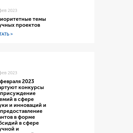
фев 2023
иоритетные темы
учных проектов
ТАТЬ >
фев 2023
 февраля 2023
артуют конкурсы
 присуждение
емий в сфере
уки и инноваций и
 предоставление
антов в форме
бсидий в сфере
учной и