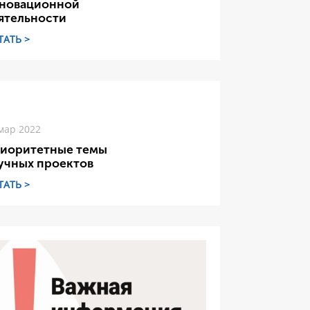
новационной
ятельности
ТАТЬ >
мар 2022
иоритетные темы
учных проектов
ТАТЬ >