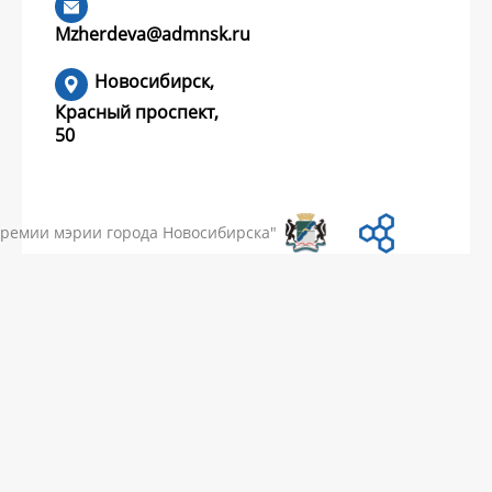
конкурс грантов?
Mzherdeva@admnsk.ru
Новосибирск,
Красный проспект,
50
УМЕНТЫ
НОВОСТИ
ЧАСТЫЕ ВОПРОСЫ
КОНТАКТЫ
премии мэрии города Новосибирска"