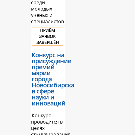
среди
молодых
ученых и
специалистов
ПРИЁМ
ЗАЯВОК
ЗАВЕРШЁН
Конкурс на
присуждение
премий
мэрии
города
Новосибирска
в сфере
науки и
инноваций
Конкурс
проводится в
целях
стимулирования