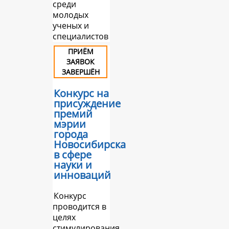
среди
молодых
ученых и
специалистов
ПРИЁМ
ЗАЯВОК
ЗАВЕРШЁН
Конкурс на
присуждение
премий
мэрии
города
Новосибирска
в сфере
науки и
инноваций
Конкурс
проводится в
целях
стимулирования