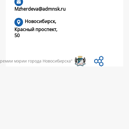
конкурс грантов?
Mzherdeva@admnsk.ru
Новосибирск,
Красный проспект,
50
УМЕНТЫ
НОВОСТИ
ЧАСТЫЕ ВОПРОСЫ
КОНТАКТЫ
премии мэрии города Новосибирска"