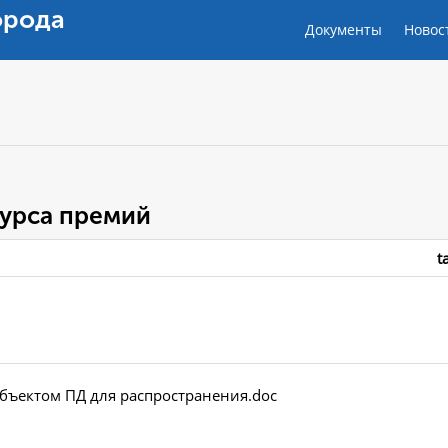
орода
Документы
Новос
урса премий
t
убъектом ПД для распространения.doc