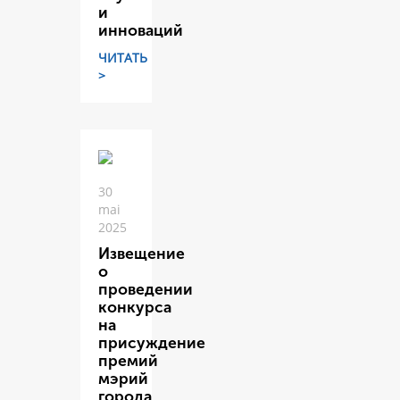
и
инноваций
ЧИТАТЬ
>
30
mai
2025
Извещение
о
проведении
конкурса
на
присуждение
премий
мэрий
города