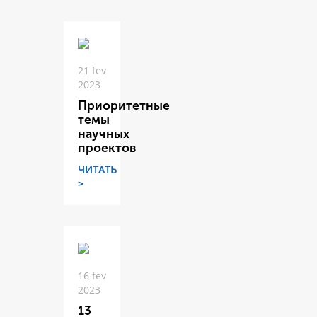
21 fev
2023
Приоритетные
темы
научных
проектов
ЧИТАТЬ
>
16 fev
2023
13