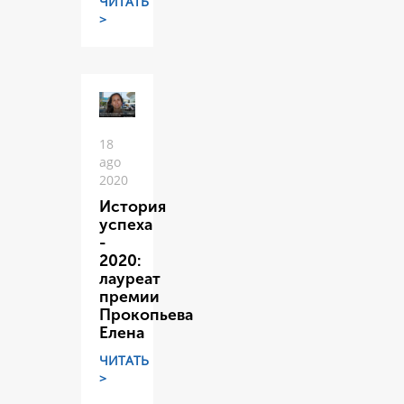
ЧИТАТЬ
>
18
ago
2020
История
успеха
-
2020:
лауреат
премии
Прокопьева
Елена
ЧИТАТЬ
>