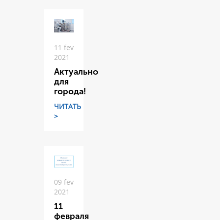
11 fev
2021
Актуально
для
города!
ЧИТАТЬ
>
09 fev
2021
11
февраля