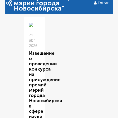
мэрии города
Entrar
Новосибирска"
21
abr
2026
Извещение
о
проведении
конкурса
на
присуждение
премий
мэрий
города
Новосибирска
в
сфере
науки