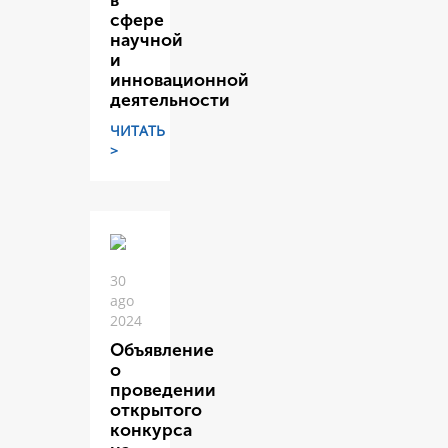
в
сфере
научной
и
инновационной
деятельности
ЧИТАТЬ
>
30
ago
2024
Объявление
о
проведении
открытого
конкурса