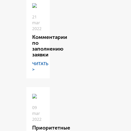
21
mar
2022
Комментарии
по
заполнению
заявки
ЧИТАТЬ
>
09
mar
2022
Приоритетные