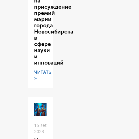
на
присуждение
премий
мэрии
города
Новосибирска
в
сфере
науки
и
инноваций
ЧИТАТЬ
>
15 set
2023