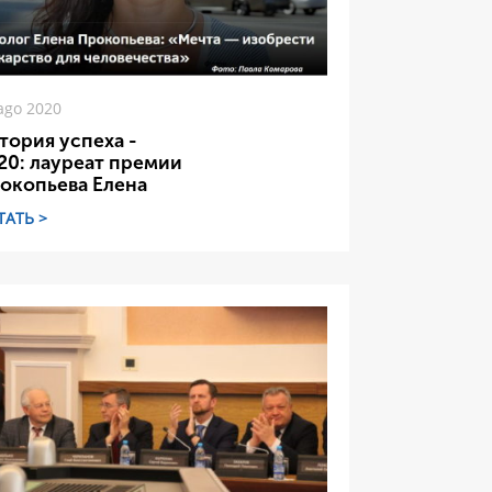
ago 2020
тория успеха -
20: лауреат премии
окопьева Елена
ТАТЬ >