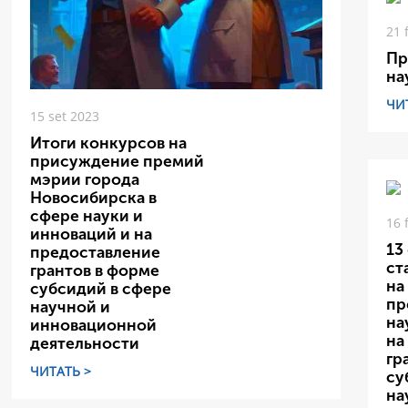
21 
Пр
на
ЧИ
15 set 2023
Итоги конкурсов на
присуждение премий
мэрии города
Новосибирска в
сфере науки и
16 
инноваций и на
13
предоставление
ст
грантов в форме
на
субсидий в сфере
пр
научной и
на
инновационной
на
деятельности
гр
ЧИТАТЬ >
су
на