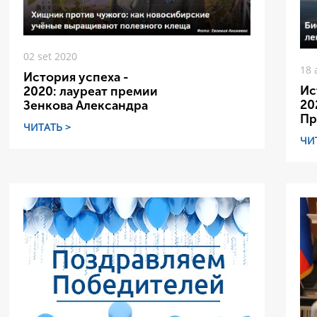
02 set 2020
18 
История успеха -
Ис
2020: лауреат премии
20
Зенкова Александра
Пр
ЧИТАТЬ >
ЧИ