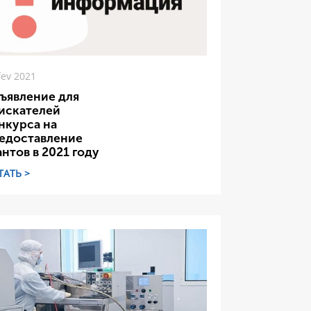
fev 2021
ъявление для
искателей
нкурса на
едоставление
антов в 2021 году
ТАТЬ >