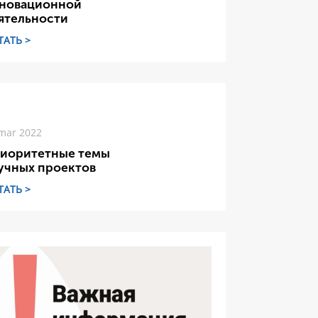
новационной
ятельности
ТАТЬ >
mar 2022
иоритетные темы
учных проектов
ТАТЬ >