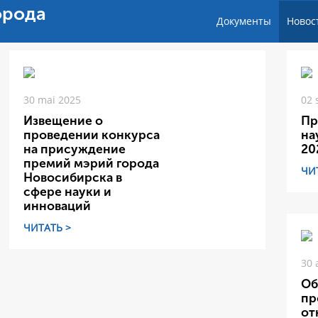
орода
Документы
Новос
30 mai 2025
02 
Извещение о
Пр
проведении конкурса
на
на присуждение
20
премий мэрий города
ЧИ
Новосибирска в
сфере науки и
инноваций
ЧИТАТЬ >
30 
Об
пр
от