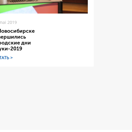
mai 2019
Новосибирске
вершились
родские дни
уки-2019
ТАТЬ >