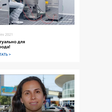
fev 2021
туально для
рода!
ТАТЬ >