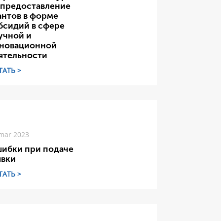
 предоставление
антов в форме
бсидий в сфере
учной и
новационной
ятельности
ТАТЬ >
mar 2023
ибки при подаче
явки
ТАТЬ >