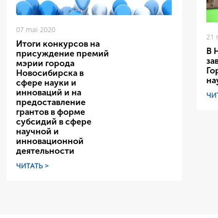
07 mai 2020
21 
Итоги конкурсов на
В 
присуждение премий
за
мэрии города
Го
Новосибирска в
на
сфере науки и
инноваций и на
ЧИ
предоставление
грантов в форме
субсидий в сфере
научной и
инновационной
деятельности
ЧИТАТЬ >