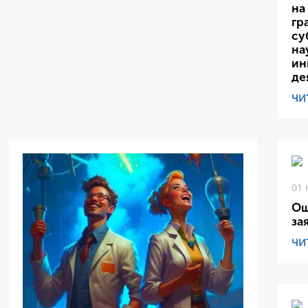
на
гр
су
на
ин
де
ЧИ
01 
Ош
за
ЧИ