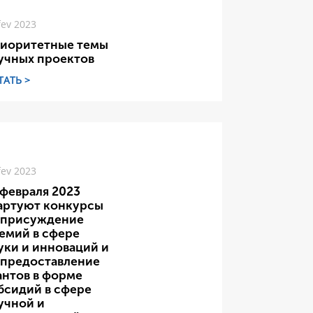
fev 2023
иоритетные темы
учных проектов
ТАТЬ >
fev 2023
 февраля 2023
артуют конкурсы
 присуждение
емий в сфере
уки и инноваций и
 предоставление
антов в форме
бсидий в сфере
учной и