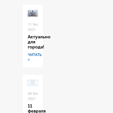
11 fev
2021
Актуально
для
города!
ЧИТАТЬ
>
09 fev
2021
11
февраля