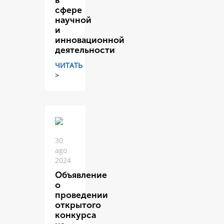
в
сфере
научной
и
инновационной
деятельности
ЧИТАТЬ
>
30
ago
2024
Объявление
о
проведении
открытого
конкурса