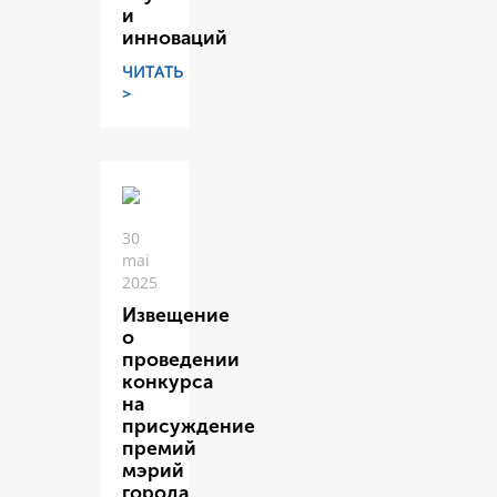
и
инноваций
ЧИТАТЬ
>
30
mai
2025
Извещение
о
проведении
конкурса
на
присуждение
премий
мэрий
города