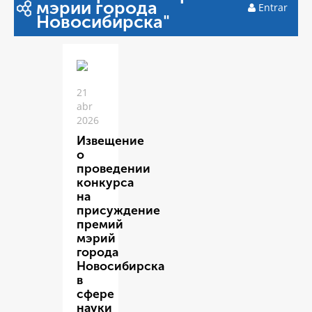
мэрии города
Entrar
Новосибирска"
21
abr
2026
Извещение
о
проведении
конкурса
на
присуждение
премий
мэрий
города
Новосибирска
в
сфере
науки