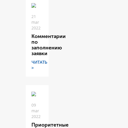
21
mar
2022
Комментарии
по
заполнению
заявки
ЧИТАТЬ
>
09
mar
2022
Приоритетные