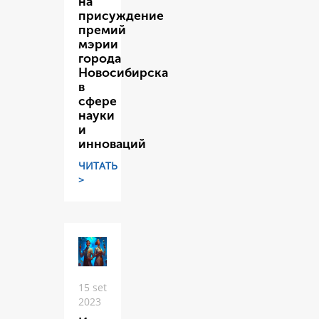
на
присуждение
премий
мэрии
города
Новосибирска
в
сфере
науки
и
инноваций
ЧИТАТЬ
>
15 set
2023