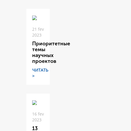
21 fev
2023
Приоритетные
темы
научных
проектов
ЧИТАТЬ
>
16 fev
2023
13