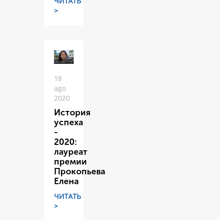
ЧИТАТЬ
>
18
ago
2020
История
успеха
-
2020:
лауреат
премии
Прокопьева
Елена
ЧИТАТЬ
>