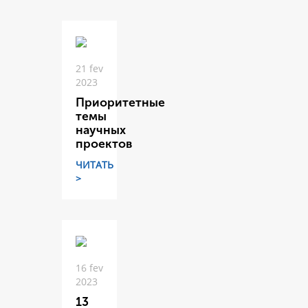
21 fev
2023
Приоритетные
темы
научных
проектов
ЧИТАТЬ
>
16 fev
2023
13