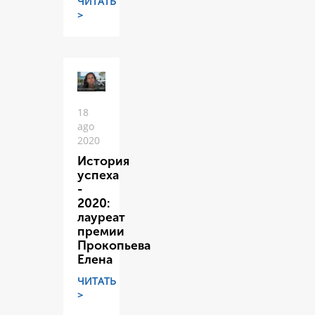
ЧИТАТЬ
>
18
ago
2020
История
успеха
-
2020:
лауреат
премии
Прокопьева
Елена
ЧИТАТЬ
>