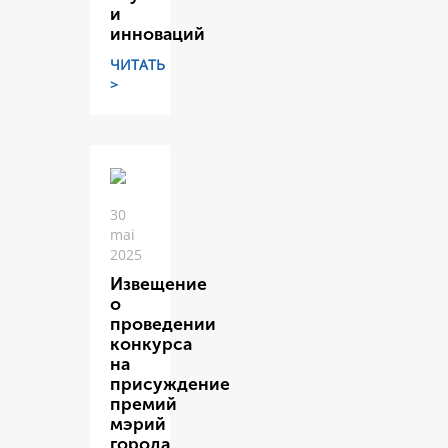
и
инноваций
ЧИТАТЬ
>
30
mai
2025
Извещение
о
проведении
конкурса
на
присуждение
премий
мэрий
города