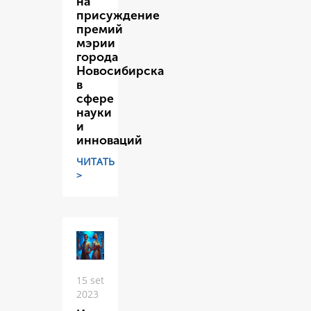
на
присуждение
премий
мэрии
города
Новосибирска
в
сфере
науки
и
инноваций
ЧИТАТЬ
>
15 set
2023