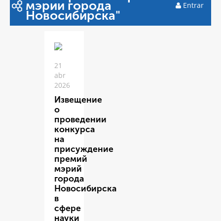
мэрии города
Entrar
Новосибирска"
21
abr
2026
Извещение
о
проведении
конкурса
на
присуждение
премий
мэрий
города
Новосибирска
в
сфере
науки