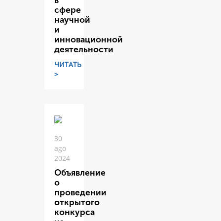
в
сфере
научной
и
инновационной
деятельности
ЧИТАТЬ
>
30
ago
2024
Объявление
о
проведении
открытого
конкурса