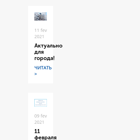
11 fev
2021
Актуально
для
города!
ЧИТАТЬ
>
09 fev
2021
11
февраля