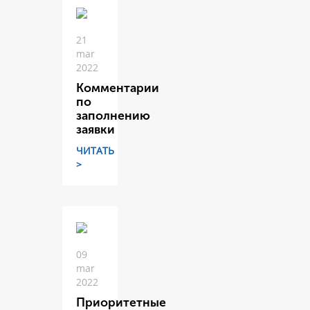
21
mar
2022
Комментарии
по
заполнению
заявки
ЧИТАТЬ
>
09
mar
2022
Приоритетные