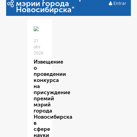
мэрии города
Entrar
Новосибирска"
21
abr
2026
Извещение
о
проведении
конкурса
на
присуждение
премий
мэрий
города
Новосибирска
в
сфере
науки