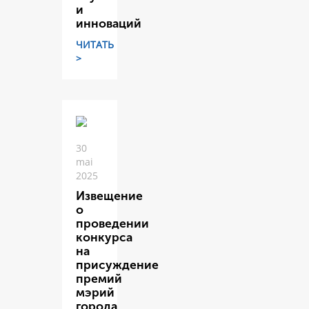
и
инноваций
ЧИТАТЬ
>
30
mai
2025
Извещение
о
проведении
конкурса
на
присуждение
премий
мэрий
города