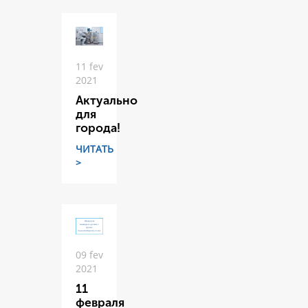
11 fev
2021
Актуально
для
города!
ЧИТАТЬ
>
09 fev
2021
11
февраля