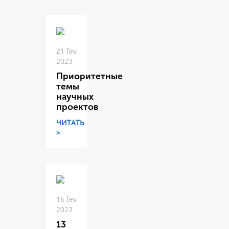
21 fev
2023
Приоритетные
темы
научных
проектов
ЧИТАТЬ
>
16 fev
2023
13