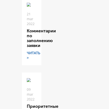
21
mar
2022
Комментарии
по
заполнению
заявки
ЧИТАТЬ
>
09
mar
2022
Приоритетные