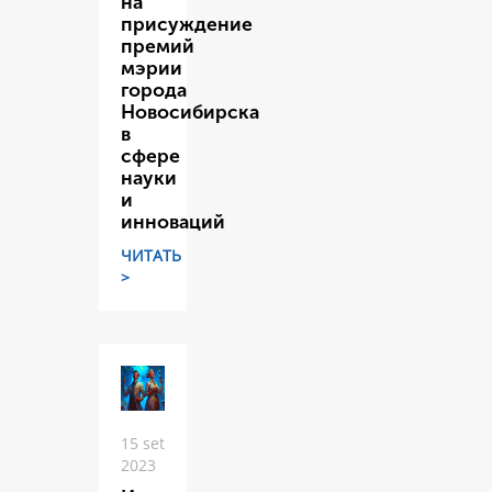
на
присуждение
премий
мэрии
города
Новосибирска
в
сфере
науки
и
инноваций
ЧИТАТЬ
>
15 set
2023