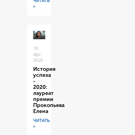
ЧИТАТЬ
>
18
ago
2020
История
успеха
-
2020:
лауреат
премии
Прокопьева
Елена
ЧИТАТЬ
>