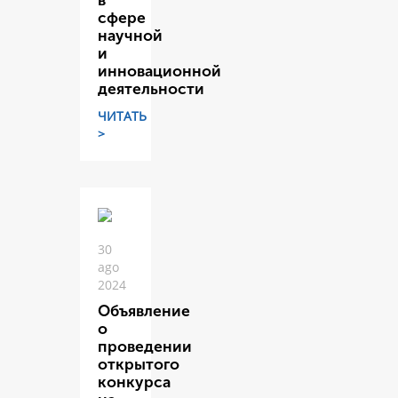
в
сфере
научной
и
инновационной
деятельности
ЧИТАТЬ
>
30
ago
2024
Объявление
о
проведении
открытого
конкурса