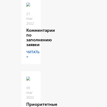
21
mar
2022
Комментарии
по
заполнению
заявки
ЧИТАТЬ
>
09
mar
2022
Приоритетные