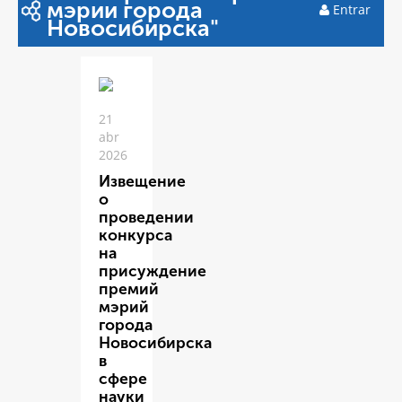
мэрии города
Entrar
Новосибирска"
21
abr
2026
Извещение
о
проведении
конкурса
на
присуждение
премий
мэрий
города
Новосибирска
в
сфере
науки