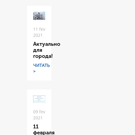
11 fev
2021
Актуально
для
города!
ЧИТАТЬ
>
09 fev
2021
11
февраля