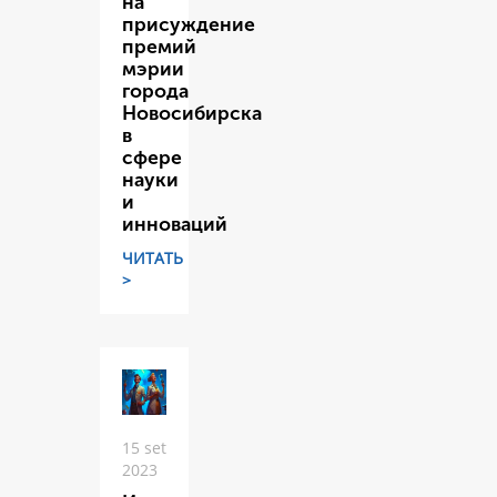
на
присуждение
премий
мэрии
города
Новосибирска
в
сфере
науки
и
инноваций
ЧИТАТЬ
>
15 set
2023