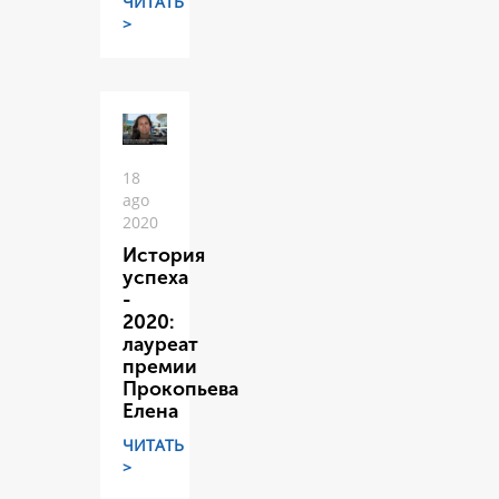
ЧИТАТЬ
>
18
ago
2020
История
успеха
-
2020:
лауреат
премии
Прокопьева
Елена
ЧИТАТЬ
>