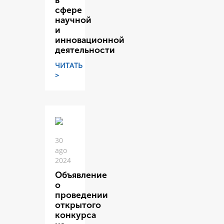
в
сфере
научной
и
инновационной
деятельности
ЧИТАТЬ
>
30
ago
2024
Объявление
о
проведении
открытого
конкурса