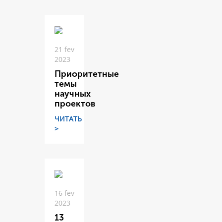
21 fev
2023
Приоритетные
темы
научных
проектов
ЧИТАТЬ
>
16 fev
2023
13