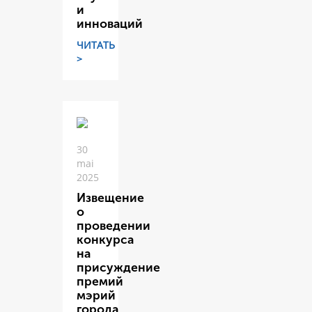
и
инноваций
ЧИТАТЬ
>
30
mai
2025
Извещение
о
проведении
конкурса
на
присуждение
премий
мэрий
города