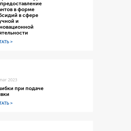
 предоставление
антов в форме
бсидий в сфере
учной и
новационной
ятельности
ТАТЬ >
mar 2023
ибки при подаче
явки
ТАТЬ >