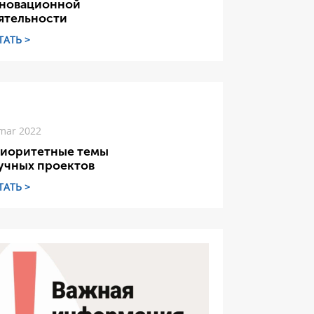
новационной
ятельности
ТАТЬ >
mar 2022
иоритетные темы
учных проектов
ТАТЬ >