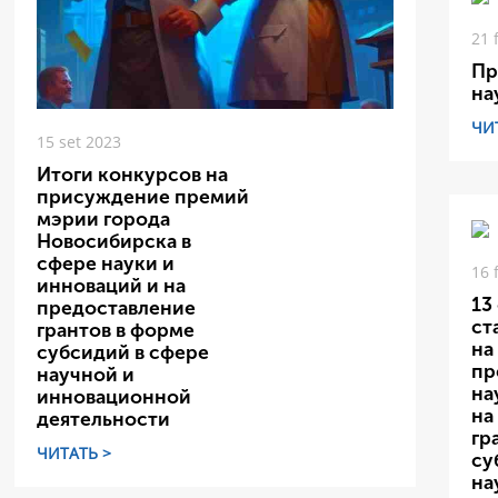
21 
Пр
на
ЧИ
15 set 2023
Итоги конкурсов на
присуждение премий
мэрии города
Новосибирска в
сфере науки и
16 
инноваций и на
13
предоставление
ст
грантов в форме
на
субсидий в сфере
пр
научной и
на
инновационной
на
деятельности
гр
ЧИТАТЬ >
су
на