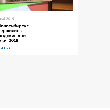
mai 2019
Новосибирске
вершились
родские дни
уки-2019
ТАТЬ >