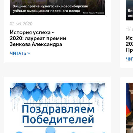
02 set 2020
18 
История успеха -
Ис
2020: лауреат премии
20
Зенкова Александра
Пр
ЧИТАТЬ >
ЧИ