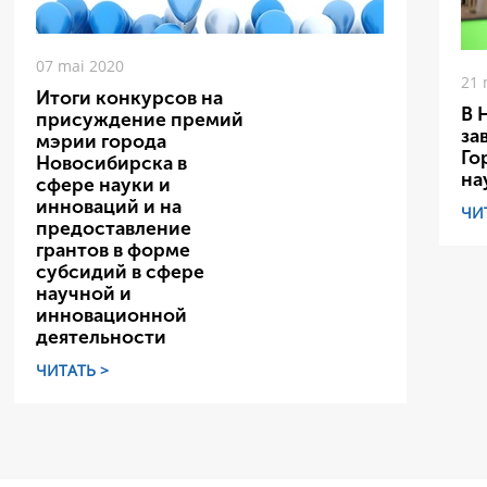
07 mai 2020
21 
Итоги конкурсов на
В 
присуждение премий
за
мэрии города
Го
Новосибирска в
на
сфере науки и
инноваций и на
ЧИ
предоставление
грантов в форме
субсидий в сфере
научной и
инновационной
деятельности
ЧИТАТЬ >