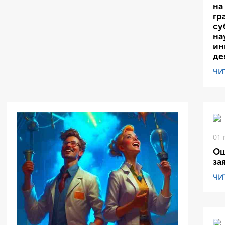
на
гр
су
на
ин
де
ЧИ
01 
Ош
за
ЧИ