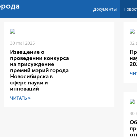
орода
Документы
Новос
30 mai 2025
02 
Извещение о
Пр
проведении конкурса
на
на присуждение
20
премий мэрий города
ЧИ
Новосибирска в
сфере науки и
инноваций
ЧИТАТЬ >
30 
Об
пр
от