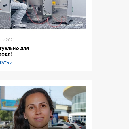
fev 2021
туально для
рода!
ТАТЬ >