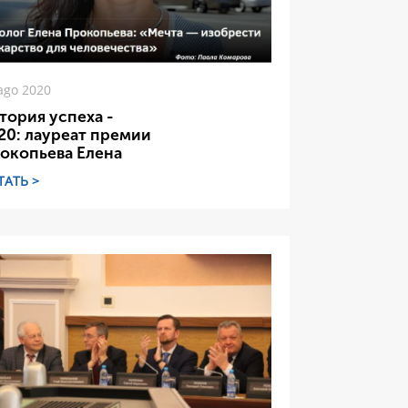
ago 2020
тория успеха -
20: лауреат премии
окопьева Елена
ТАТЬ >