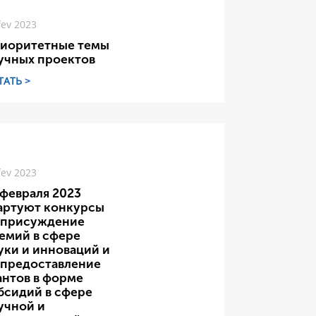
fev 2023
иоритетные темы
учных проектов
ТАТЬ >
fev 2023
 февраля 2023
артуют конкурсы
 присуждение
емий в сфере
уки и инноваций и
 предоставление
антов в форме
бсидий в сфере
учной и