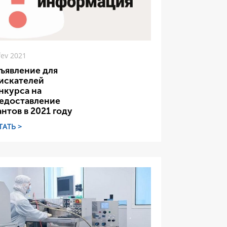
fev 2021
ъявление для
искателей
нкурса на
едоставление
антов в 2021 году
ТАТЬ >