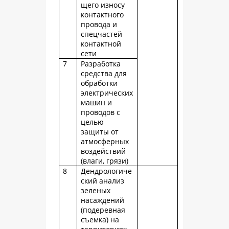
щего износу
контактного
провода и
спецчастей
контактной
сети
7
Разработка
средства для
обработки
электрических
машин и
проводов с
целью
защиты от
атмосферных
воздействий
(влаги, грязи)
8
Дендрологиче
ский анализ
зеленых
насаждений
(подеревная
съемка) на