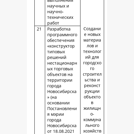
выполнения
научных и
научно-
технических
работ
Создани
21
Разработка
е новых
программного
материа
обеспечения
лов и
«конструктор
технолог
типовых
ий для
решений
городско
нестационарн
го
ых торговых
строител
объектов на
ьства и
территории
реконст
города
рукции
Новосибирска
объекто
» (на
в
основании
жилищн
Постановлени
о-
я мэрии
коммуна
города
льного
Новосибирска
хозяйств
от 18.08.2021