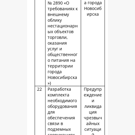
а города
№ 2890 «О
Новосиб
требованиях к
ирска
внешнему
облику
нестационарн
ых объектов
торговли,
оказания
услуг и
общественног
о питания на
территории
города
Новосибирска
»)
22
Разработка
Предупр
комплекта
еждение
необходимого
и
оборудования
ликвида
для
ция
обеспечения
чрезвыч
связи в
айных
подземных
ситуаци
сооружениях
й