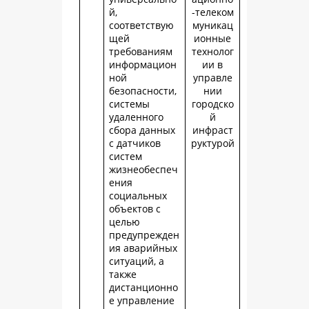
й,
-телеком
соответствую
муникац
щей
ионные
требованиям
технолог
информацион
ии в
ной
управле
безопасности,
нии
системы
городско
удаленного
й
сбора данных
инфраст
с датчиков
руктурой
систем
жизнеобеспеч
ения
социальных
объектов с
целью
предупрежден
ия аварийных
ситуаций, а
также
дистанционно
е управление