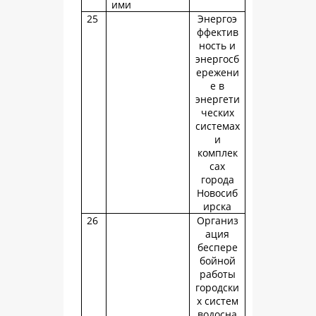
ими
25
Энергоэ
ффектив
ность и
энергосб
ережени
е в
энергети
ческих
системах
и
комплек
сах
города
Новосиб
ирска
26
Организ
ация
беспере
бойной
работы
городски
х систем
водосна