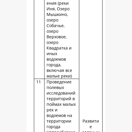
ения (реки
Иня, Озеро
Мышкино,
озеро
Собачье,
озеро
Верховое,
озеро
Квадратка и
иных
водоемов
города,
включая все
малые реки)
11
Проведение
полевых
исследований
территорий в
поймах малых
рек и
водоемов на
территории
Развити
города
е