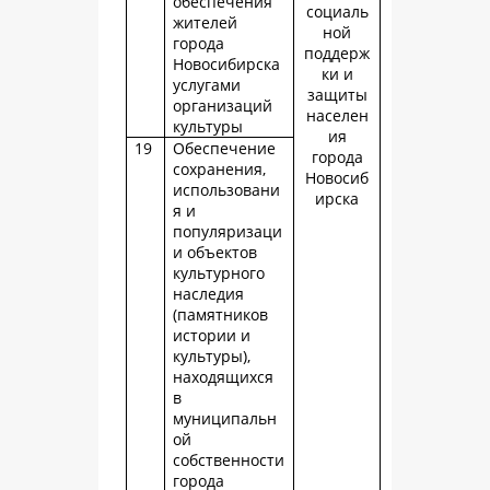
обеспечения
социаль
жителей
ной
города
поддерж
Новосибирска
ки и
услугами
защиты
организаций
населен
культуры
ия
19
Обеспечение
города
сохранения,
Новосиб
использовани
ирска
я и
популяризаци
и объектов
культурного
наследия
(памятников
истории и
культуры),
находящихся
в
муниципальн
ой
собственности
города