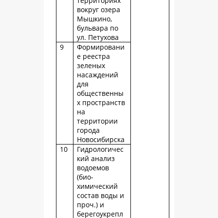
территориях
вокруг озера
Мышкино,
бульвара по
ул. Петухова
9
Формировани
е реестра
зеленых
насаждений
для
общественны
х пространств
на
территории
города
Новосибирска
10
Гидрологичес
кий анализ
водоемов
(био-
химический
состав воды и
проч.) и
берегоукрепл