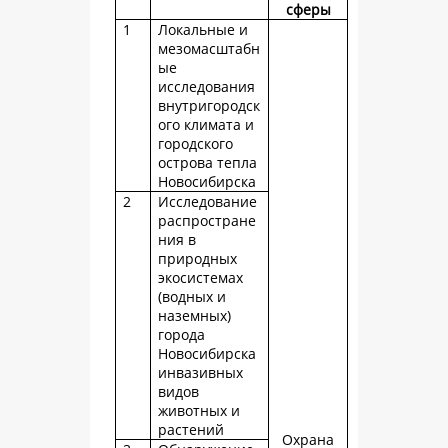
сферы
1
Локальные и
мезомасштабн
ые
исследования
внутригородск
ого климата и
городского
острова тепла
Новосибирска
2
Исследование
распростране
ния в
природных
экосистемах
(водных и
наземных)
города
Новосибирска
инвазивных
видов
животных и
растений
Охрана