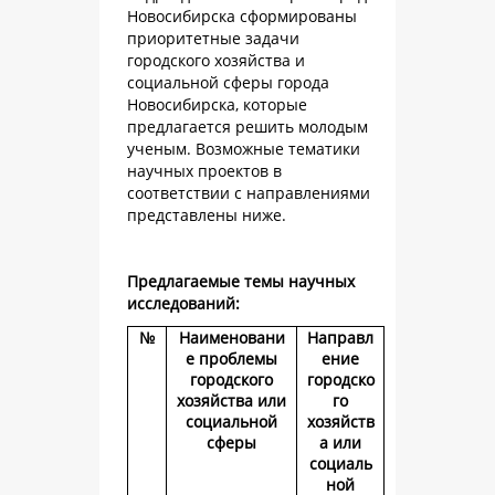
Новосибирска сформированы
приоритетные задачи
городского хозяйства и
социальной сферы города
Новосибирска, которые
предлагается решить молодым
ученым. Возможные тематики
научных проектов в
соответствии с направлениями
представлены ниже.
Предлагаемые темы научных
исследований:
№
Наименовани
Направл
е проблемы
ение
городского
городско
хозяйства или
го
социальной
хозяйств
сферы
а или
социаль
ной