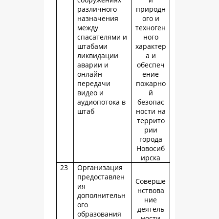
различного
природн
назначения
ого и
между
техноген
спасателями и
ного
штабами
характер
ликвидации
а и
аварии и
обеспеч
онлайн
ение
передачи
пожарно
видео и
й
аудиопотока в
безопас
штаб
ности на
террито
рии
города
Новосиб
ирска
23
Организация
предоставлен
Соверше
ия
нствова
дополнительн
ние
ого
деятель
образования
ности