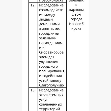
Новосибирска
зеленых
и
12
Исследование
парковы
взаимодейств
х зон
ия между
города
людьми,
Новосиб
домашними
ирска
животными,
городскими
зелеными
насаждениям
и и
биоразнообра
зием для
улучшения
городского
планирования
и содействия
устойчивому
благополучию
13
Исследование
экосистемных
услуг
озелененных
территорий