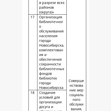
в разрезе всех
районов
(округа)»
17
Организация
библиотечног
о
обслуживания
населения
города
Новосибирска,
комплектован
ия и
обеспечения
сохранности
библиотечных
фондов
библиотек
Соверше
города
нствова
Новосибирска
ние мер
18
Создание
социаль
условий для
ного
организации
обслужи
досуга и
вания,