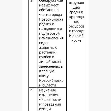
3
Обнаружение
окружаю
новых мест
щей
обитания в
среды и
черте города
природн
Новосибирска
ых
редких и
ресурсов
находящихся
в городе
под угрозой
Новосиб
исчезновения
ирске
видов
животных,
растений,
грибов и
лишайников,
занесенных в
Красную
книгу
Новосибирско
й области
4
Изучение
изменения
численности
и поведения
птиц и