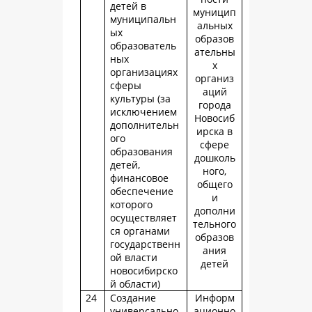
детей в
муницип
муниципальн
альных
ых
образов
образователь
ательны
ных
х
организациях
организ
сферы
аций
культуры (за
города
исключением
Новосиб
дополнительн
ирска в
ого
сфере
образования
дошколь
детей,
ного,
финансовое
общего
обеспечение
и
которого
дополни
осуществляет
тельного
ся органами
образов
государственн
ания
ой власти
детей
новосибирско
й области)
24
Создание
Информ
универсально
ационно