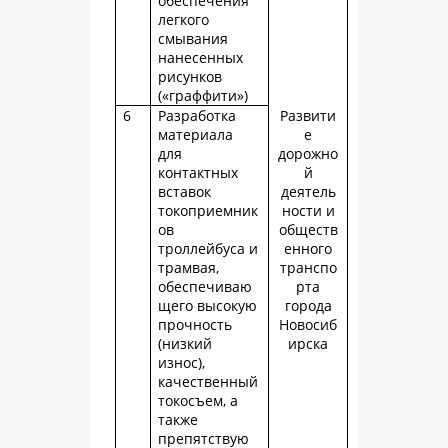
обеспечения
легкого
смывания
нанесенных
рисунков
(«граффити»)
6
Разработка
Развити
материала
е
для
дорожно
контактных
й
вставок
деятель
токоприемник
ности и
ов
обществ
троллейбуса и
енного
трамвая,
транспо
обеспечиваю
рта
щего высокую
города
прочность
Новосиб
(низкий
ирска
износ),
качественный
токосъем, а
также
препятствую