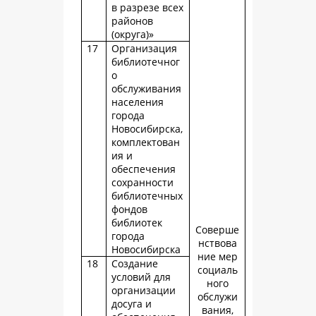
в разрезе всех
районов
(округа)»
17
Организация
библиотечног
о
обслуживания
населения
города
Новосибирска,
комплектован
ия и
обеспечения
сохранности
библиотечных
фондов
библиотек
Соверше
города
нствова
Новосибирска
ние мер
18
Создание
социаль
условий для
ного
организации
обслужи
досуга и
вания,