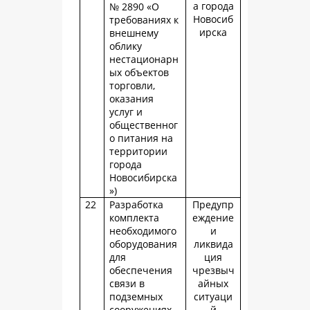
а города
№ 2890 «О
Новосиб
требованиях к
ирска
внешнему
облику
нестационарн
ых объектов
торговли,
оказания
услуг и
общественног
о питания на
территории
города
Новосибирска
»)
22
Разработка
Предупр
комплекта
еждение
необходимого
и
оборудования
ликвида
для
ция
обеспечения
чрезвыч
связи в
айных
подземных
ситуаци
сооружениях
й