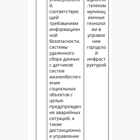
й,
-телеком
соответствую
муникац
щей
ионные
требованиям
технолог
информацион
ии в
ной
управле
безопасности,
нии
системы
городско
удаленного
й
сбора данных
инфраст
с датчиков
руктурой
систем
жизнеобеспеч
ения
социальных
объектов с
целью
предупрежден
ия аварийных
ситуаций, а
также
дистанционно
е управление