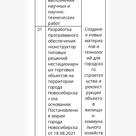
выполнения
научных и
научно-
технических
работ
Создани
21
Разработка
е новых
программного
материа
обеспечения
лов и
«конструктор
технолог
типовых
ий для
решений
городско
нестационарн
го
ых торговых
строител
объектов на
ьства и
территории
реконст
города
рукции
Новосибирска
объекто
» (на
в
основании
жилищн
Постановлени
о-
я мэрии
коммуна
города
льного
Новосибирска
хозяйств
от 18.08.2021