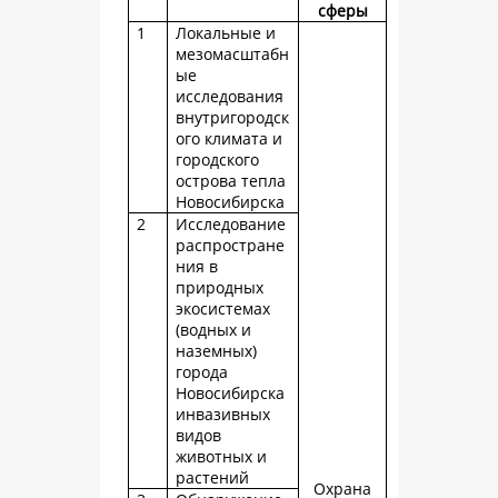
сферы
1
Локальные и
мезомасштабн
ые
исследования
внутригородск
ого климата и
городского
острова тепла
Новосибирска
2
Исследование
распростране
ния в
природных
экосистемах
(водных и
наземных)
города
Новосибирска
инвазивных
видов
животных и
растений
Охрана