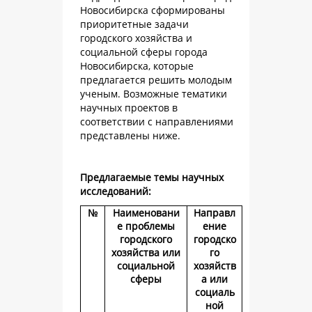
Новосибирска сформированы
приоритетные задачи
городского хозяйства и
социальной сферы города
Новосибирска, которые
предлагается решить молодым
ученым. Возможные тематики
научных проектов в
соответствии с направлениями
представлены ниже.
Предлагаемые темы научных
исследований:
№
Наименовани
Направл
е проблемы
ение
городского
городско
хозяйства или
го
социальной
хозяйств
сферы
а или
социаль
ной