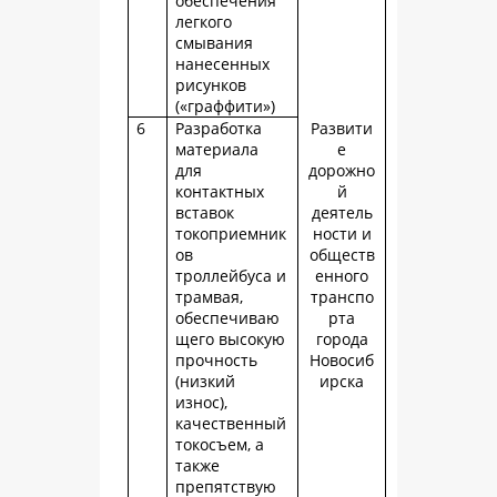
обеспечения
легкого
смывания
нанесенных
рисунков
(«граффити»)
6
Разработка
Развити
материала
е
для
дорожно
контактных
й
вставок
деятель
токоприемник
ности и
ов
обществ
троллейбуса и
енного
трамвая,
транспо
обеспечиваю
рта
щего высокую
города
прочность
Новосиб
(низкий
ирска
износ),
качественный
токосъем, а
также
препятствую