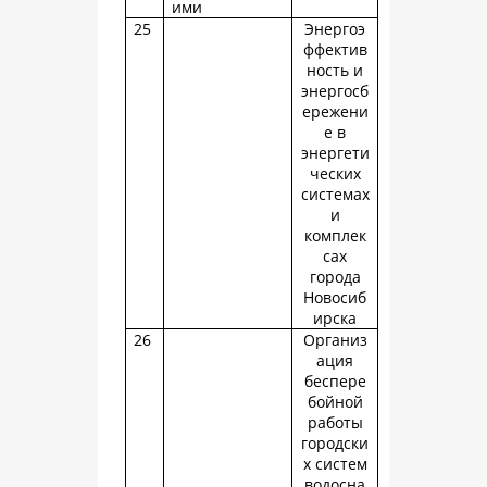
ими
25
Энергоэ
ффектив
ность и
энергосб
ережени
е в
энергети
ческих
системах
и
комплек
сах
города
Новосиб
ирска
26
Организ
ация
беспере
бойной
работы
городски
х систем
водосна