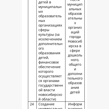
детей в
муницип
муниципальн
альных
ых
образов
образователь
ательны
ных
х
организациях
организ
сферы
аций
культуры (за
города
исключением
Новосиб
дополнительн
ирска в
ого
сфере
образования
дошколь
детей,
ного,
финансовое
общего
обеспечение
и
которого
дополни
осуществляет
тельного
ся органами
образов
государственн
ания
ой власти
детей
новосибирско
й области)
24
Создание
Информ
универсально
ационно