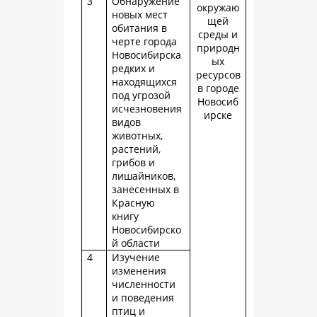
3
Обнаружение
окружаю
новых мест
щей
обитания в
среды и
черте города
природн
Новосибирска
ых
редких и
ресурсов
находящихся
в городе
под угрозой
Новосиб
исчезновения
ирске
видов
животных,
растений,
грибов и
лишайников,
занесенных в
Красную
книгу
Новосибирско
й области
4
Изучение
изменения
численности
и поведения
птиц и