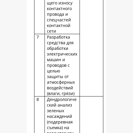
щего износу
контактного
провода и
спецчастей
контактной
сети
7
Разработка
средства для
обработки
электрических
машин и
проводов с
целью
защиты от
атмосферных
воздействий
(влаги, грязи)
8
Дендрологиче
ский анализ
зеленых
насаждений
(подеревная
съемка) на