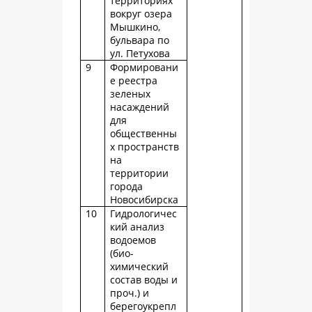
территориях
вокруг озера
Мышкино,
бульвара по
ул. Петухова
9
Формировани
е реестра
зеленых
насаждений
для
общественны
х пространств
на
территории
города
Новосибирска
10
Гидрологичес
кий анализ
водоемов
(био-
химический
состав воды и
проч.) и
берегоукрепл