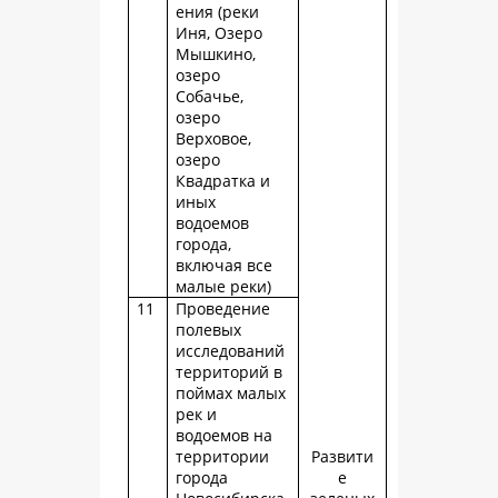
ения (реки
Иня, Озеро
Мышкино,
озеро
Собачье,
озеро
Верховое,
озеро
Квадратка и
иных
водоемов
города,
включая все
малые реки)
11
Проведение
полевых
исследований
территорий в
поймах малых
рек и
водоемов на
территории
Развити
города
е