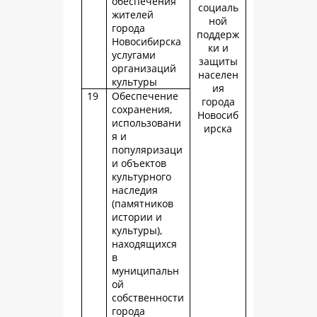
обеспечения
социаль
жителей
ной
города
поддерж
Новосибирска
ки и
услугами
защиты
организаций
населен
культуры
ия
19
Обеспечение
города
сохранения,
Новосиб
использовани
ирска
я и
популяризаци
и объектов
культурного
наследия
(памятников
истории и
культуры),
находящихся
в
муниципальн
ой
собственности
города