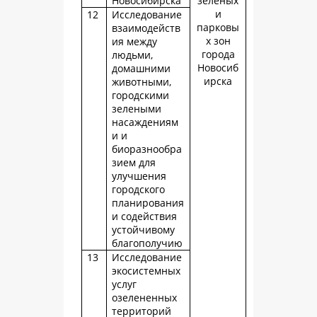
Новосибирска
зеленых
и
12
Исследование
парковы
взаимодейств
х зон
ия между
города
людьми,
Новосиб
домашними
ирска
животными,
городскими
зелеными
насаждениям
и и
биоразнообра
зием для
улучшения
городского
планирования
и содействия
устойчивому
благополучию
13
Исследование
экосистемных
услуг
озелененных
территорий