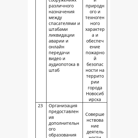
различного
природн
назначения
ого и
между
техноген
спасателями и
ного
штабами
характер
ликвидации
а и
аварии и
обеспеч
онлайн
ение
передачи
пожарно
видео и
й
аудиопотока в
безопас
штаб
ности на
террито
рии
города
Новосиб
ирска
23
Организация
предоставлен
Соверше
ия
нствова
дополнительн
ние
ого
деятель
образования
ности