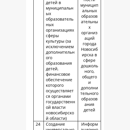
детей в
муницип
муниципальн
альных
ых
образов
образователь
ательны
ных
х
организациях
организ
сферы
аций
культуры (за
города
исключением
Новосиб
дополнительн
ирска в
ого
сфере
образования
дошколь
детей,
ного,
финансовое
общего
обеспечение
и
которого
дополни
осуществляет
тельного
ся органами
образов
государственн
ания
ой власти
детей
новосибирско
й области)
24
Создание
Информ
универсально
ационно