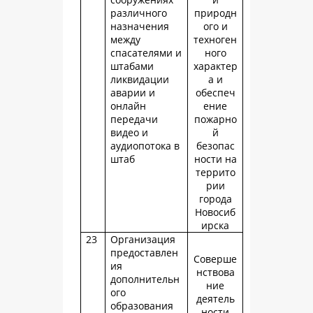
различного
природн
назначения
ого и
между
техноген
спасателями и
ного
штабами
характер
ликвидации
а и
аварии и
обеспеч
онлайн
ение
передачи
пожарно
видео и
й
аудиопотока в
безопас
штаб
ности на
террито
рии
города
Новосиб
ирска
23
Организация
предоставлен
Соверше
ия
нствова
дополнительн
ние
ого
деятель
образования
ности