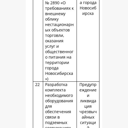
а города
№ 2890 «О
Новосиб
требованиях к
ирска
внешнему
облику
нестационарн
ых объектов
торговли,
оказания
услуг и
общественног
о питания на
территории
города
Новосибирска
»)
22
Разработка
Предупр
комплекта
еждение
необходимого
и
оборудования
ликвида
для
ция
обеспечения
чрезвыч
связи в
айных
подземных
ситуаци
сооружениях
й