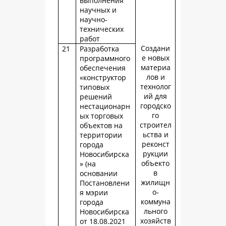
выполнения
научных и
научно-
технических
работ
Создани
21
Разработка
е новых
программного
материа
обеспечения
лов и
«конструктор
технолог
типовых
ий для
решений
городско
нестационарн
го
ых торговых
строител
объектов на
ьства и
территории
реконст
города
рукции
Новосибирска
объекто
» (на
в
основании
жилищн
Постановлени
о-
я мэрии
коммуна
города
льного
Новосибирска
хозяйств
от 18.08.2021