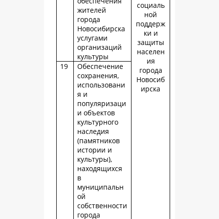
обеспечения
социаль
жителей
ной
города
поддерж
Новосибирска
ки и
услугами
защиты
организаций
населен
культуры
ия
19
Обеспечение
города
сохранения,
Новосиб
использовани
ирска
я и
популяризаци
и объектов
культурного
наследия
(памятников
истории и
культуры),
находящихся
в
муниципальн
ой
собственности
города