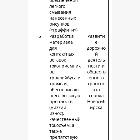
обеспечения
легкого
смывания
нанесенных
рисунков
(«граффити»)
6
Разработка
Развити
материала
е
для
дорожно
контактных
й
вставок
деятель
токоприемник
ности и
ов
обществ
троллейбуса и
енного
трамвая,
транспо
обеспечиваю
рта
щего высокую
города
прочность
Новосиб
(низкий
ирска
износ),
качественный
токосъем, а
также
препятствую