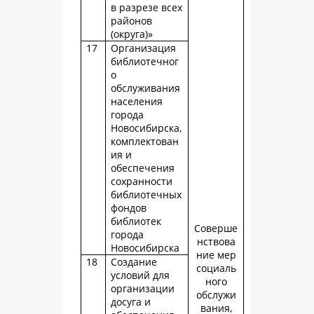
в разрезе всех
районов
(округа)»
17
Организация
библиотечног
о
обслуживания
населения
города
Новосибирска,
комплектован
ия и
обеспечения
сохранности
библиотечных
фондов
библиотек
Соверше
города
нствова
Новосибирска
ние мер
18
Создание
социаль
условий для
ного
организации
обслужи
досуга и
вания,