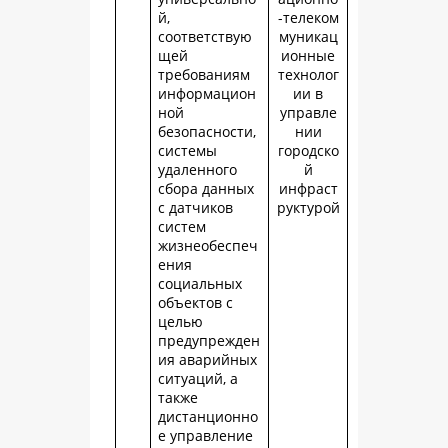
й,
-телеком
соответствую
муникац
щей
ионные
требованиям
технолог
информацион
ии в
ной
управле
безопасности,
нии
системы
городско
удаленного
й
сбора данных
инфраст
с датчиков
руктурой
систем
жизнеобеспеч
ения
социальных
объектов с
целью
предупрежден
ия аварийных
ситуаций, а
также
дистанционно
е управление