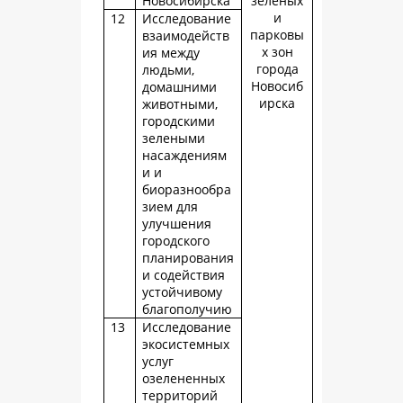
Новосибирска
зеленых
и
12
Исследование
парковы
взаимодейств
х зон
ия между
города
людьми,
Новосиб
домашними
ирска
животными,
городскими
зелеными
насаждениям
и и
биоразнообра
зием для
улучшения
городского
планирования
и содействия
устойчивому
благополучию
13
Исследование
экосистемных
услуг
озелененных
территорий