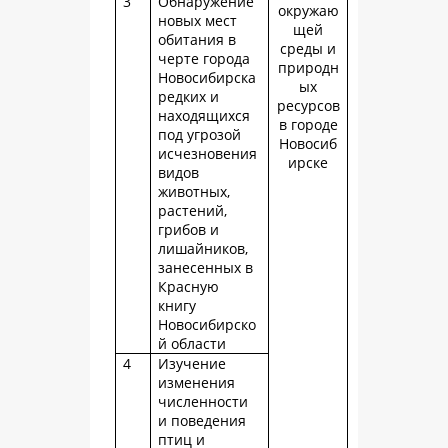
3
Обнаружение
окружаю
новых мест
щей
обитания в
среды и
черте города
природн
Новосибирска
ых
редких и
ресурсов
находящихся
в городе
под угрозой
Новосиб
исчезновения
ирске
видов
животных,
растений,
грибов и
лишайников,
занесенных в
Красную
книгу
Новосибирско
й области
4
Изучение
изменения
численности
и поведения
птиц и