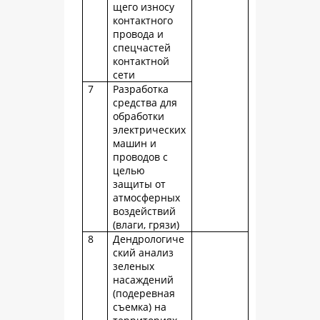
щего износу
контактного
провода и
спецчастей
контактной
сети
7
Разработка
средства для
обработки
электрических
машин и
проводов с
целью
защиты от
атмосферных
воздействий
(влаги, грязи)
8
Дендрологиче
ский анализ
зеленых
насаждений
(подеревная
съемка) на