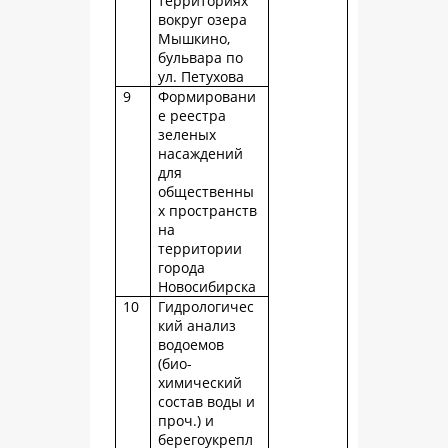
территориях
вокруг озера
Мышкино,
бульвара по
ул. Петухова
9
Формировани
е реестра
зеленых
насаждений
для
общественны
х пространств
на
территории
города
Новосибирска
10
Гидрологичес
кий анализ
водоемов
(био-
химический
состав воды и
проч.) и
берегоукрепл