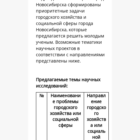
Новосибирска сформированы
приоритетные задачи
городского хозяйства и
социальной сферы города
Новосибирска, которые
предлагается решить молодым
ученым. Возможные тематики
научных проектов в
соответствии с направлениями
представлены ниже.
Предлагаемые темы научных
исследований:
№
Наименовани
Направл
е проблемы
ение
городского
городско
хозяйства или
го
социальной
хозяйств
сферы
а или
социаль
ной