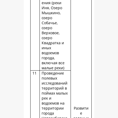
ения (реки
Иня, Озеро
Мышкино,
озеро
Собачье,
озеро
Верховое,
озеро
Квадратка и
иных
водоемов
города,
включая все
малые реки)
11
Проведение
полевых
исследований
территорий в
поймах малых
рек и
водоемов на
территории
Развити
города
е