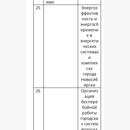
ими
25
Энергоэ
ффектив
ность и
энергосб
ережени
е в
энергети
ческих
системах
и
комплек
сах
города
Новосиб
ирска
26
Организ
ация
беспере
бойной
работы
городски
х систем
водосна