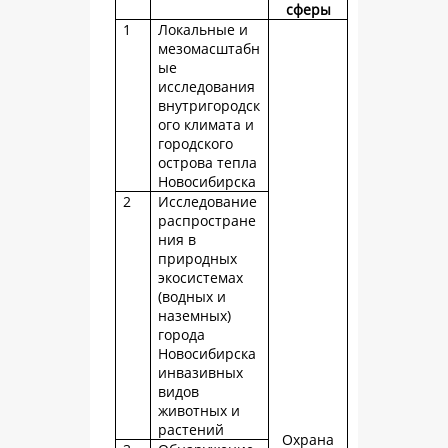
сферы
1
Локальные и
мезомасштабн
ые
исследования
внутригородск
ого климата и
городского
острова тепла
Новосибирска
2
Исследование
распростране
ния в
природных
экосистемах
(водных и
наземных)
города
Новосибирска
инвазивных
видов
животных и
растений
Охрана