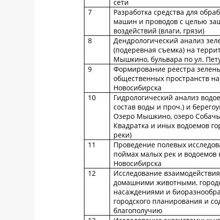
сети
7
Разработка средства для обра
машин и проводов с целью за
воздействий (влаги, грязи)
8
Дендрологический анализ зел
(подеревная съемка) на терри
Мышкино, бульвара по ул. Пет
9
Формирование реестра зелены
общественных пространств на
Новосибирска
10
Гидрологический анализ водо
состав воды и проч.) и берего
Озеро Мышкино, озеро Собачье
Квадратка и иных водоемов го
реки)
11
Проведение полевых исследов
поймах малых рек и водоемов 
Новосибирска
12
Исследование взаимодействия
домашними животными, город
насаждениями и биоразнообр
городского планирования и со
благополучию