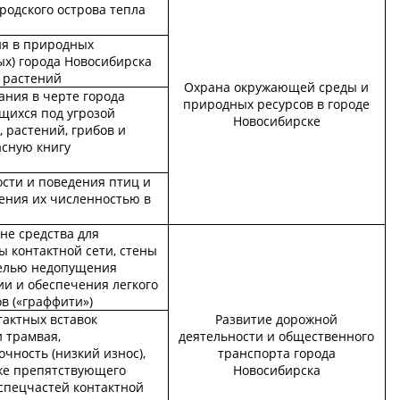
родского острова тепла
ия в природных
ых) города Новосибирска
 растений
Охрана окружающей среды и
ания в черте города
природных ресурсов в городе
щихся под угрозой
Новосибирске
 растений, грибов и
асную книгу
сти и поведения птиц и
ения их численностью в
не средства для
ы контактной сети, стены
целью недопущения
и и обеспечения легкого
в («граффити»)
тактных вставок
Развитие дорожной
 трамвая,
деятельности и общественного
ность (низкий износ),
транспорта города
кже препятствующего
Новосибирска
 спецчастей контактной