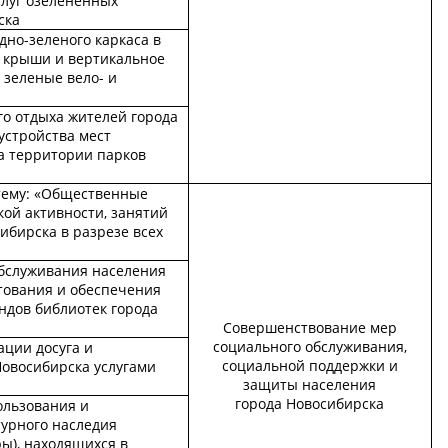
слуг озелененных
ска
но-зеленого каркаса в
е крыши и вертикальное
 зеленые вело- и
го отдыха жителей города
устройства мест
а территории парков
тему: «Общественные
ой активности, занятий
ибирска в разрезе всех
бслуживания населения
тования и обеспечения
ндов библиотек города
Совершенствование мер
социального обслуживания,
ации досуга и
социальной поддержки и
Новосибирска услугами
защиты населения
города Новосибирска
ользования и
турного наследия
ры), находящихся в