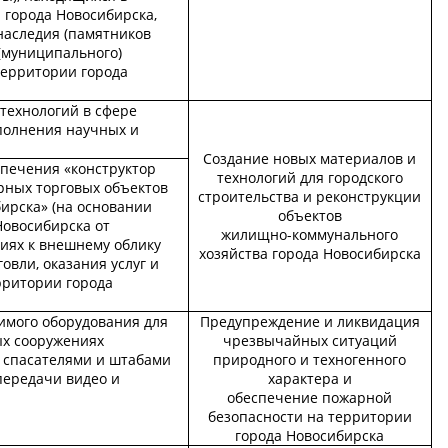
 города Новосибирска,
наследия (памятников
 (муниципального)
территории города
технологий в сфере
полнения научных и
Создание новых материалов и
спечения «конструктор
технологий для городского
ных торговых объектов
строительства и реконструкции
ирска» (на основании
объектов
Новосибирска от
жилищно-коммунального
ниях к внешнему облику
хозяйства города Новосибирска
овли, оказания услуг и
рритории города
имого оборудования для
Предупреждение и ликвидация
ых сооружениях
чрезвычайных ситуаций
 спасателями и штабами
природного и техногенного
передачи видео и
характера и
обеспечение пожарной
безопасности на территории
города Новосибирска