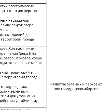
ботки электрических
щиты от атмосферных
еных насаждений
ториях вокруг озера
ухова
х насаждений для
 территории города
емов (био-химический
укрепления (реки Иня,
, озеро Верховое, озеро
рода, включая все малые
аний территорий в
на территории города
Развитие зеленых и парковых
 между людьми,
зон города Новосибирска
скими зелеными
азием для улучшения
действия устойчивому