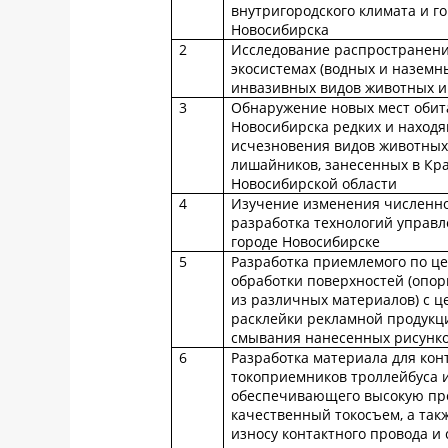
внутригородского климата и го
Новосибирска
2
Исследование распространен
экосистемах (водных и наземн
инвазивных видов животных и
3
Обнаружение новых мест обит
Новосибирска редких и находя
исчезновения видов животных,
лишайников, занесенных в Кр
Новосибирской области
4
Изучение изменения численно
разработка технологий управл
городе Новосибирске
5
Разработка приемлемого по це
обработки поверхностей (опор
из различных материалов) с 
расклейки рекламной продукци
смывания нанесенных рисунко
6
Разработка материала для кон
токоприемников троллейбуса и
обеспечивающего высокую проч
качественный токосъем, а та
износу контактного провода и