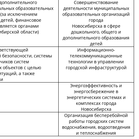
дополнительного
Совершенствование
альных образовательных
деятельности муниципальных
 (за исключением
образовательных организаций
 детей, финансовое
города
твляется органами
Новосибирска в сфере
ибирской области)
дошкольного, общего и
дополнительного образования
детей
тветствующей
Информационно-
безопасности, системы
телекоммуникационные
тчиков систем
технологии в управлении
 объектов с целью
городской инфраструктурой
туаций, а также
ми
Энергоэффективность и
энергосбережение в
энергетических системах и
комплексах города
Новосибирска
Организация бесперебойной
работы городских систем
водоснабжения, водоотведения
и теплоснабжения