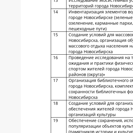
13
Исследование экосистемных у
территорий города Новосибир
14
Инвентаризация элементов вод
городе Новосибирске (зелены
озеленение, карманные парки,
пешеходные пути)
15
Создание условий для массово
Новосибирска, организация об
массового отдыха населения н
города Новосибирска
16
Проведение исследования на 
ожидания и практики физическ
спортом жителей города Новос
районов (округа)»
17
Организация библиотечного о
города Новосибирска, комплек
сохранности библиотечных фо
Новосибирска
18
Создание условий для организ
обеспечения жителей города 
организаций культуры
19
Обеспечение сохранения, исп
популяризации объектов куль
(памятников истории и культу