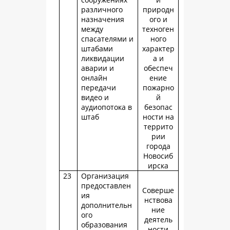
различного
природн
назначения
ого и
между
техноген
спасателями и
ного
штабами
характер
ликвидации
а и
аварии и
обеспеч
онлайн
ение
передачи
пожарно
видео и
й
аудиопотока в
безопас
штаб
ности на
террито
рии
города
Новосиб
ирска
23
Организация
предоставлен
Соверше
ия
нствова
дополнительн
ние
ого
деятель
образования
ности