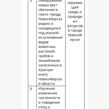
3
Обнаружение
окружаю
новых мест
щей
обитания в
среды и
черте города
природн
Новосибирска
ых
редких и
ресурсов
находящихся
в городе
под угрозой
Новосиб
исчезновения
ирске
видов
животных,
растений,
грибов и
лишайников,
занесенных в
Красную
книгу
Новосибирско
й области
4
Изучение
изменения
численности
и поведения
птиц и