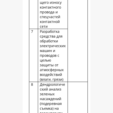
щего износу
контактного
провода и
спецчастей
контактной
сети
7
Разработка
средства для
обработки
электрических
машин и
проводов с
целью
защиты от
атмосферных
воздействий
(влаги, грязи)
8
Дендрологиче
ский анализ
зеленых
насаждений
(подеревная
съемка) на