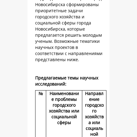
Новосибирска сформированы
приоритетные задачи
городского хозяйства и
социальной сферы города
Новосибирска, которые
предлагается решить молодым
ученым. Возможные тематики
научных проектов в
соответствии с направлениями
представлены ниже.
Предлагаемые темы научных
исследований:
№
Наименовани
Направл
е проблемы
ение
городского
городско
хозяйства или
го
социальной
хозяйств
сферы
а или
социаль
ной