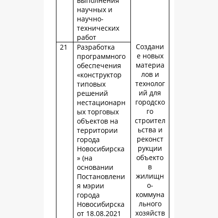
выполнения
научных и
научно-
технических
работ
Создани
21
Разработка
е новых
программного
материа
обеспечения
лов и
«конструктор
технолог
типовых
ий для
решений
городско
нестационарн
го
ых торговых
строител
объектов на
ьства и
территории
реконст
города
рукции
Новосибирска
объекто
» (на
в
основании
жилищн
Постановлени
о-
я мэрии
коммуна
города
льного
Новосибирска
хозяйств
от 18.08.2021