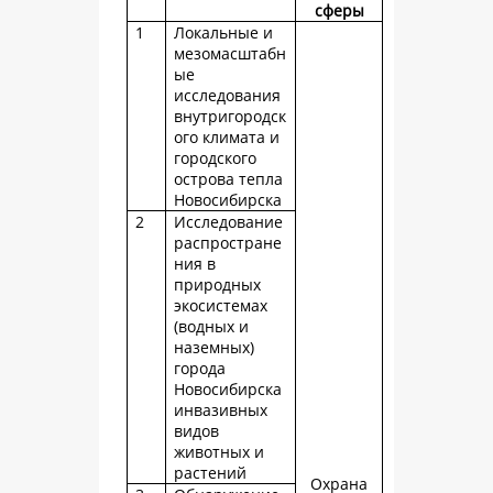
сферы
1
Локальные и
мезомасштабн
ые
исследования
внутригородск
ого климата и
городского
острова тепла
Новосибирска
2
Исследование
распростране
ния в
природных
экосистемах
(водных и
наземных)
города
Новосибирска
инвазивных
видов
животных и
растений
Охрана