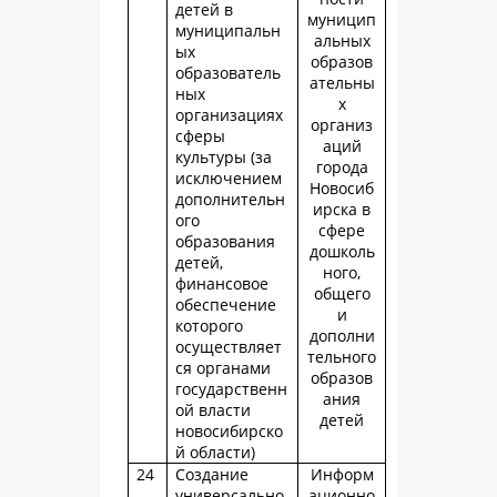
детей в
муницип
муниципальн
альных
ых
образов
образователь
ательны
ных
х
организациях
организ
сферы
аций
культуры (за
города
исключением
Новосиб
дополнительн
ирска в
ого
сфере
образования
дошколь
детей,
ного,
финансовое
общего
обеспечение
и
которого
дополни
осуществляет
тельного
ся органами
образов
государственн
ания
ой власти
детей
новосибирско
й области)
24
Создание
Информ
универсально
ационно