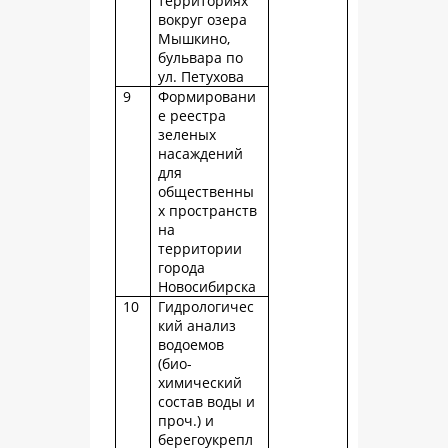
территориях
вокруг озера
Мышкино,
бульвара по
ул. Петухова
9
Формировани
е реестра
зеленых
насаждений
для
общественны
х пространств
на
территории
города
Новосибирска
10
Гидрологичес
кий анализ
водоемов
(био-
химический
состав воды и
проч.) и
берегоукрепл