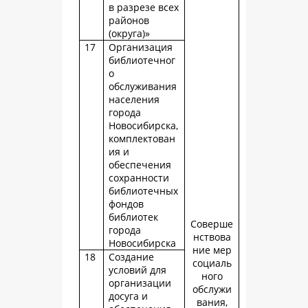
в разрезе всех
районов
(округа)»
17
Организация
библиотечног
о
обслуживания
населения
города
Новосибирска,
комплектован
ия и
обеспечения
сохранности
библиотечных
фондов
библиотек
Соверше
города
нствова
Новосибирска
ние мер
18
Создание
социаль
условий для
ного
организации
обслужи
досуга и
вания,