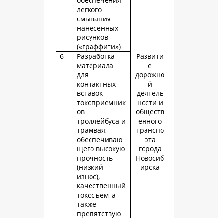
обеспечения
легкого
смывания
нанесенных
рисунков
(«граффити»)
6
Разработка
Развити
материала
е
для
дорожно
контактных
й
вставок
деятель
токоприемник
ности и
ов
обществ
троллейбуса и
енного
трамвая,
транспо
обеспечиваю
рта
щего высокую
города
прочность
Новосиб
(низкий
ирска
износ),
качественный
токосъем, а
также
препятствую