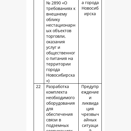
а города
№ 2890 «О
Новосиб
требованиях к
ирска
внешнему
облику
нестационарн
ых объектов
торговли,
оказания
услуг и
общественног
о питания на
территории
города
Новосибирска
»)
22
Разработка
Предупр
комплекта
еждение
необходимого
и
оборудования
ликвида
для
ция
обеспечения
чрезвыч
связи в
айных
подземных
ситуаци
сооружениях
й