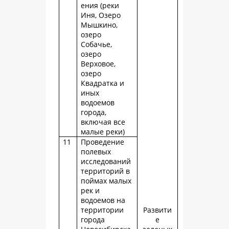
ения (реки
Иня, Озеро
Мышкино,
озеро
Собачье,
озеро
Верховое,
озеро
Квадратка и
иных
водоемов
города,
включая все
малые реки)
11
Проведение
полевых
исследований
территорий в
поймах малых
рек и
водоемов на
территории
Развити
города
е