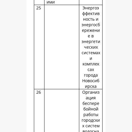
ими
25
Энергоэ
ффектив
ность и
энергосб
ережени
е в
энергети
ческих
системах
и
комплек
сах
города
Новосиб
ирска
26
Организ
ация
беспере
бойной
работы
городски
х систем
водосна