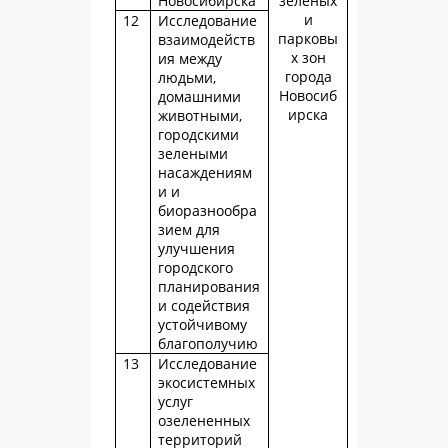
Новосибирска
зеленых
и
12
Исследование
парковы
взаимодейств
х зон
ия между
города
людьми,
Новосиб
домашними
ирска
животными,
городскими
зелеными
насаждениям
и и
биоразнообра
зием для
улучшения
городского
планирования
и содействия
устойчивому
благополучию
13
Исследование
экосистемных
услуг
озелененных
территорий