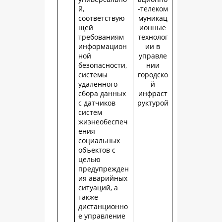
й,
-телеком
соответствую
муникац
щей
ионные
требованиям
технолог
информацион
ии в
ной
управле
безопасности,
нии
системы
городско
удаленного
й
сбора данных
инфраст
с датчиков
руктурой
систем
жизнеобеспеч
ения
социальных
объектов с
целью
предупрежден
ия аварийных
ситуаций, а
также
дистанционно
е управление