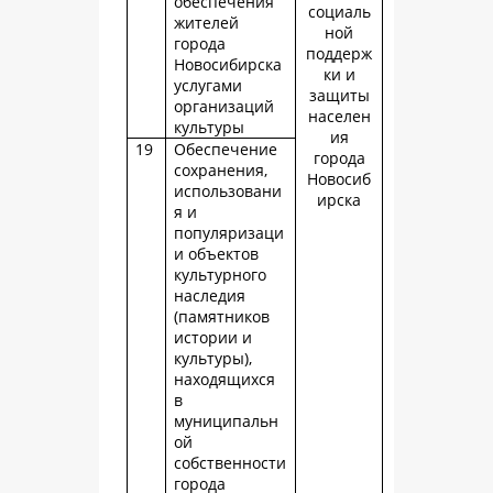
обеспечения
социаль
жителей
ной
города
поддерж
Новосибирска
ки и
услугами
защиты
организаций
населен
культуры
ия
19
Обеспечение
города
сохранения,
Новосиб
использовани
ирска
я и
популяризаци
и объектов
культурного
наследия
(памятников
истории и
культуры),
находящихся
в
муниципальн
ой
собственности
города