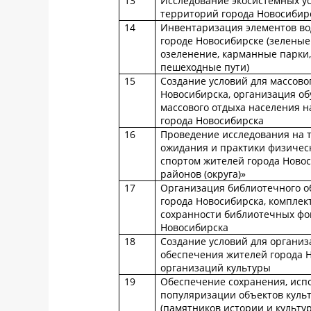
13
Исследование экосистемных у
территорий города Новосибир
14
Инвентаризация элементов вод
городе Новосибирске (зелены
озеленение, карманные парки,
пешеходные пути)
15
Создание условий для массово
Новосибирска, организация об
массового отдыха населения н
города Новосибирска
16
Проведение исследования на 
ожидания и практики физическ
спортом жителей города Новос
районов (округа)»
17
Организация библиотечного о
города Новосибирска, комплек
сохранности библиотечных фо
Новосибирска
18
Создание условий для организ
обеспечения жителей города 
организаций культуры
19
Обеспечение сохранения, исп
популяризации объектов куль
(памятников истории и культу