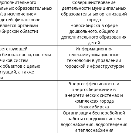
дополнительного
Совершенствование
альных образовательных
деятельности муниципальных
 (за исключением
образовательных организаций
 детей, финансовое
города
твляется органами
Новосибирска в сфере
ибирской области)
дошкольного, общего и
дополнительного образования
детей
тветствующей
Информационно-
безопасности, системы
телекоммуникационные
тчиков систем
технологии в управлении
 объектов с целью
городской инфраструктурой
туаций, а также
ми
Энергоэффективность и
энергосбережение в
энергетических системах и
комплексах города
Новосибирска
Организация бесперебойной
работы городских систем
водоснабжения, водоотведения
и теплоснабжения