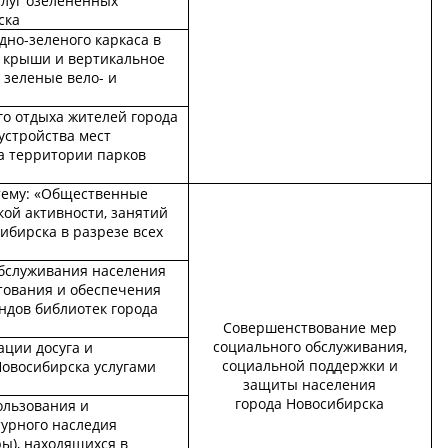
слуг озелененных
ска
но-зеленого каркаса в
е крыши и вертикальное
 зеленые вело- и
го отдыха жителей города
устройства мест
а территории парков
тему: «Общественные
ой активности, занятий
ибирска в разрезе всех
бслуживания населения
тования и обеспечения
ндов библиотек города
Совершенствование мер
социального обслуживания,
ации досуга и
социальной поддержки и
Новосибирска услугами
защиты населения
города Новосибирска
ользования и
турного наследия
ры), находящихся в