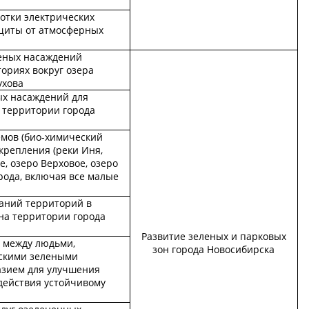
ботки электрических
щиты от атмосферных
еных насаждений
ториях вокруг озера
ухова
х насаждений для
 территории города
емов (био-химический
укрепления (реки Иня,
, озеро Верховое, озеро
рода, включая все малые
аний территорий в
на территории города
Развитие зеленых и парковых
 между людьми,
зон города Новосибирска
скими зелеными
азием для улучшения
действия устойчивому