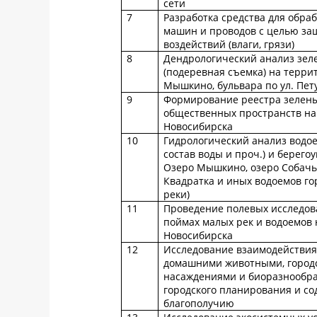
сети
7
Разработка средства для обра
машин и проводов с целью за
воздействий (влаги, грязи)
8
Дендрологический анализ зел
(подеревная съемка) на терри
Мышкино, бульвара по ул. Пет
9
Формирование реестра зелены
общественных пространств на
Новосибирска
10
Гидрологический анализ водо
состав воды и проч.) и берего
Озеро Мышкино, озеро Собачье
Квадратка и иных водоемов го
реки)
11
Проведение полевых исследов
поймах малых рек и водоемов 
Новосибирска
12
Исследование взаимодействия
домашними животными, город
насаждениями и биоразнообр
городского планирования и со
благополучию