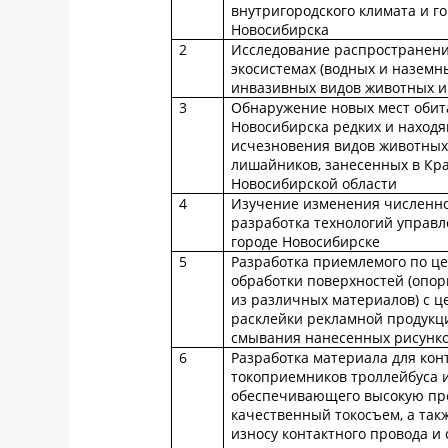
внутригородского климата и го
Новосибирска
2
Исследование распространен
экосистемах (водных и наземн
инвазивных видов животных и
3
Обнаружение новых мест обит
Новосибирска редких и находя
исчезновения видов животных,
лишайников, занесенных в Кр
Новосибирской области
4
Изучение изменения численно
разработка технологий управл
городе Новосибирске
5
Разработка приемлемого по це
обработки поверхностей (опор
из различных материалов) с 
расклейки рекламной продукци
смывания нанесенных рисунко
6
Разработка материала для кон
токоприемников троллейбуса и
обеспечивающего высокую проч
качественный токосъем, а та
износу контактного провода и