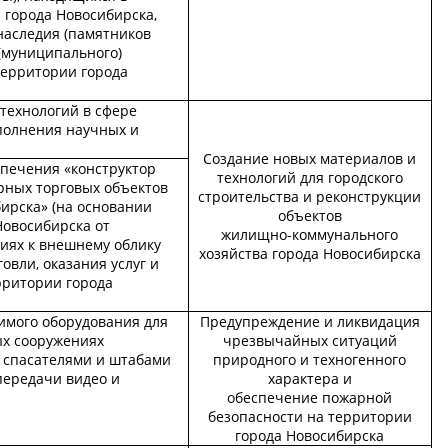
 города Новосибирска,
наследия (памятников
 (муниципального)
территории города
технологий в сфере
полнения научных и
Создание новых материалов и
спечения «конструктор
технологий для городского
ных торговых объектов
строительства и реконструкции
ирска» (на основании
объектов
Новосибирска от
жилищно-коммунального
ниях к внешнему облику
хозяйства города Новосибирска
овли, оказания услуг и
рритории города
имого оборудования для
Предупреждение и ликвидация
ых сооружениях
чрезвычайных ситуаций
 спасателями и штабами
природного и техногенного
передачи видео и
характера и
обеспечение пожарной
безопасности на территории
города Новосибирска