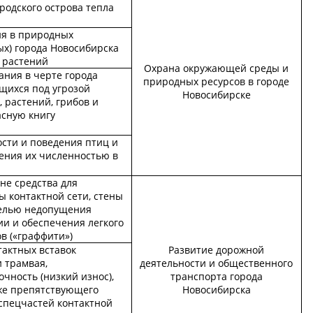
родского острова тепла
ия в природных
ых) города Новосибирска
 растений
Охрана окружающей среды и
ания в черте города
природных ресурсов в городе
щихся под угрозой
Новосибирске
 растений, грибов и
асную книгу
сти и поведения птиц и
ения их численностью в
не средства для
ы контактной сети, стены
целью недопущения
и и обеспечения легкого
в («граффити»)
тактных вставок
Развитие дорожной
 трамвая,
деятельности и общественного
ность (низкий износ),
транспорта города
кже препятствующего
Новосибирска
 спецчастей контактной