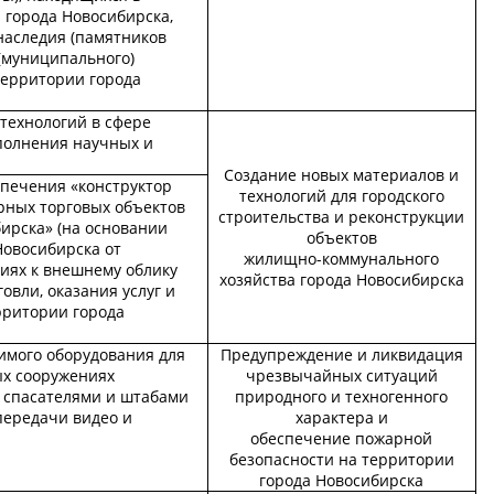
 города Новосибирска,
наследия (памятников
 (муниципального)
территории города
технологий в сфере
полнения научных и
Создание новых материалов и
спечения «конструктор
технологий для городского
ных торговых объектов
строительства и реконструкции
ирска» (на основании
объектов
Новосибирска от
жилищно-коммунального
ниях к внешнему облику
хозяйства города Новосибирска
овли, оказания услуг и
рритории города
имого оборудования для
Предупреждение и ликвидация
ых сооружениях
чрезвычайных ситуаций
 спасателями и штабами
природного и техногенного
передачи видео и
характера и
обеспечение пожарной
безопасности на территории
города Новосибирска