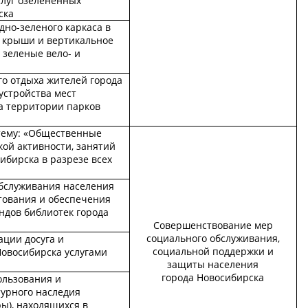
слуг озелененных
ска
но-зеленого каркаса в
е крыши и вертикальное
 зеленые вело- и
го отдыха жителей города
устройства мест
а территории парков
тему: «Общественные
ой активности, занятий
ибирска в разрезе всех
бслуживания населения
тования и обеспечения
ндов библиотек города
Совершенствование мер
социального обслуживания,
ации досуга и
социальной поддержки и
Новосибирска услугами
защиты населения
города Новосибирска
ользования и
турного наследия
ры), находящихся в