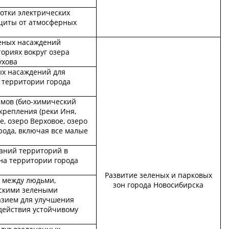
ботки электрических
щиты от атмосферных
еных насаждений
ториях вокруг озера
ухова
х насаждений для
 территории города
емов (био-химический
укрепления (реки Иня,
, озеро Верховое, озеро
рода, включая все малые
аний территорий в
на территории города
Развитие зеленых и парковых
 между людьми,
зон города Новосибирска
скими зелеными
азием для улучшения
действия устойчивому