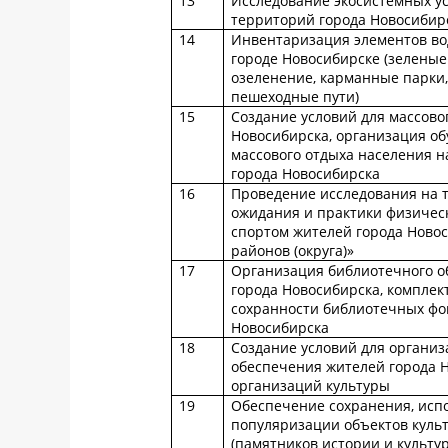
13
Исследование экосистемных у
территорий города Новосибир
14
Инвентаризация элементов вод
городе Новосибирске (зелены
озеленение, карманные парки,
пешеходные пути)
15
Создание условий для массово
Новосибирска, организация об
массового отдыха населения н
города Новосибирска
16
Проведение исследования на 
ожидания и практики физическ
спортом жителей города Новос
районов (округа)»
17
Организация библиотечного о
города Новосибирска, комплек
сохранности библиотечных фо
Новосибирска
18
Создание условий для организ
обеспечения жителей города 
организаций культуры
19
Обеспечение сохранения, исп
популяризации объектов куль
(памятников истории и культу