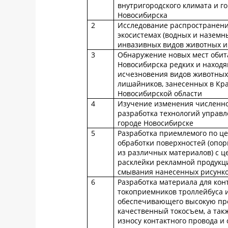
внутригородского климата и го
Новосибирска
2
Исследование распространен
экосистемах (водных и наземн
инвазивных видов животных и
3
Обнаружение новых мест обит
Новосибирска редких и находя
исчезновения видов животных,
лишайников, занесенных в Кр
Новосибирской области
4
Изучение изменения численно
разработка технологий управл
городе Новосибирске
5
Разработка приемлемого по це
обработки поверхностей (опор
из различных материалов) с 
расклейки рекламной продукци
смывания нанесенных рисунко
6
Разработка материала для кон
токоприемников троллейбуса и
обеспечивающего высокую проч
качественный токосъем, а та
износу контактного провода и