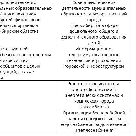
дополнительного
Совершенствование
альных образовательных
деятельности муниципальных
 (за исключением
образовательных организаций
 детей, финансовое
города
твляется органами
Новосибирска в сфере
ибирской области)
дошкольного, общего и
дополнительного образования
детей
тветствующей
Информационно-
безопасности, системы
телекоммуникационные
тчиков систем
технологии в управлении
 объектов с целью
городской инфраструктурой
туаций, а также
ми
Энергоэффективность и
энергосбережение в
энергетических системах и
комплексах города
Новосибирска
Организация бесперебойной
работы городских систем
водоснабжения, водоотведения
и теплоснабжения