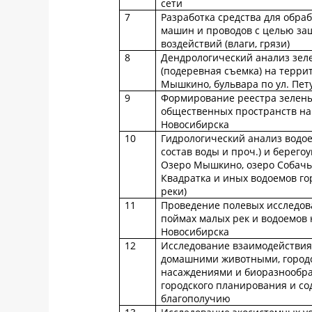
сети
7
Разработка средства для обра
машин и проводов с целью за
воздействий (влаги, грязи)
8
Дендрологический анализ зел
(подеревная съемка) на терри
Мышкино, бульвара по ул. Пет
9
Формирование реестра зелены
общественных пространств на
Новосибирска
10
Гидрологический анализ водо
состав воды и проч.) и берего
Озеро Мышкино, озеро Собачье
Квадратка и иных водоемов го
реки)
11
Проведение полевых исследов
поймах малых рек и водоемов 
Новосибирска
12
Исследование взаимодействия
домашними животными, город
насаждениями и биоразнообр
городского планирования и со
благополучию