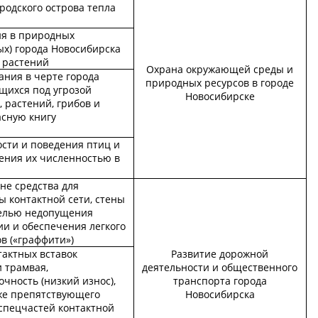
родского острова тепла
ия в природных
ых) города Новосибирска
 растений
Охрана окружающей среды и
ания в черте города
природных ресурсов в городе
щихся под угрозой
Новосибирске
 растений, грибов и
асную книгу
сти и поведения птиц и
ения их численностью в
не средства для
ы контактной сети, стены
целью недопущения
и и обеспечения легкого
в («граффити»)
тактных вставок
Развитие дорожной
 трамвая,
деятельности и общественного
ность (низкий износ),
транспорта города
кже препятствующего
Новосибирска
 спецчастей контактной