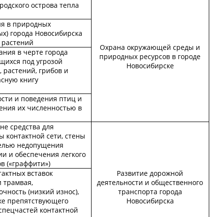
родского острова тепла
ия в природных
ых) города Новосибирска
 растений
Охрана окружающей среды и
ания в черте города
природных ресурсов в городе
щихся под угрозой
Новосибирске
 растений, грибов и
асную книгу
сти и поведения птиц и
ения их численностью в
не средства для
ы контактной сети, стены
целью недопущения
и и обеспечения легкого
в («граффити»)
тактных вставок
Развитие дорожной
 трамвая,
деятельности и общественного
ность (низкий износ),
транспорта города
кже препятствующего
Новосибирска
 спецчастей контактной