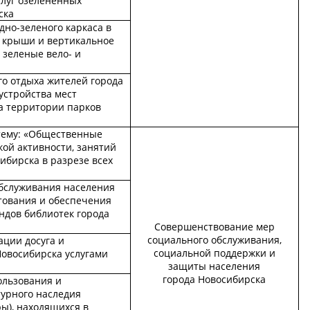
слуг озелененных
ска
но-зеленого каркаса в
е крыши и вертикальное
 зеленые вело- и
го отдыха жителей города
устройства мест
а территории парков
тему: «Общественные
ой активности, занятий
ибирска в разрезе всех
бслуживания населения
тования и обеспечения
ндов библиотек города
Совершенствование мер
социального обслуживания,
ации досуга и
социальной поддержки и
Новосибирска услугами
защиты населения
города Новосибирска
ользования и
турного наследия
ры), находящихся в