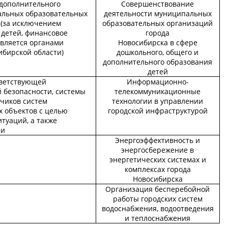
дополнительного
Совершенствование
альных образовательных
деятельности муниципальных
 (за исключением
образовательных организаций
 детей, финансовое
города
твляется органами
Новосибирска в сфере
ибирской области)
дошкольного, общего и
дополнительного образования
детей
тветствующей
Информационно-
безопасности, системы
телекоммуникационные
тчиков систем
технологии в управлении
 объектов с целью
городской инфраструктурой
туаций, а также
ми
Энергоэффективность и
энергосбережение в
энергетических системах и
комплексах города
Новосибирска
Организация бесперебойной
работы городских систем
водоснабжения, водоотведения
и теплоснабжения