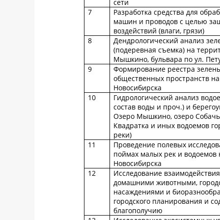
сети
7
Разработка средства для обра
машин и проводов с целью за
воздействий (влаги, грязи)
8
Дендрологический анализ зел
(подеревная съемка) на терри
Мышкино, бульвара по ул. Пет
9
Формирование реестра зелены
общественных пространств на
Новосибирска
10
Гидрологический анализ водо
состав воды и проч.) и берего
Озеро Мышкино, озеро Собачье
Квадратка и иных водоемов го
реки)
11
Проведение полевых исследов
поймах малых рек и водоемов 
Новосибирска
12
Исследование взаимодействия
домашними животными, город
насаждениями и биоразнообр
городского планирования и со
благополучию