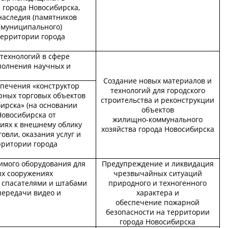
 города Новосибирска,
наследия (памятников
 (муниципального)
территории города
технологий в сфере
полнения научных и
Создание новых материалов и
спечения «конструктор
технологий для городского
ных торговых объектов
строительства и реконструкции
ирска» (на основании
объектов
Новосибирска от
жилищно-коммунального
ниях к внешнему облику
хозяйства города Новосибирска
овли, оказания услуг и
рритории города
имого оборудования для
Предупреждение и ликвидация
ых сооружениях
чрезвычайных ситуаций
 спасателями и штабами
природного и техногенного
передачи видео и
характера и
обеспечение пожарной
безопасности на территории
города Новосибирска