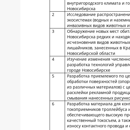
внутригородского климата и го
Новосибирска
2
Исследование распространен
экосистемах (водных и наземн
инвазивных видов животных и
3
Обнаружение новых мест обит
Новосибирска редких и находя
исчезновения видов животных,
лишайников, занесенных в Кр
Новосибирской области
4
Изучение изменения численно
разработка технологий управл
городе Новосибирске
5
Разработка приемлемого по це
обработки поверхностей (опор
из различных материалов) с 
расклейки рекламной продукци
смывания нанесенных рисунко
6
Разработка материала для кон
токоприемников троллейбуса и
обеспечивающего высокую проч
качественный токосъем, а та
износу контактного провода и