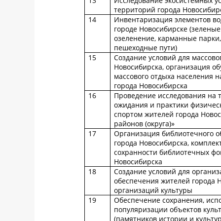
13
Исследование экосистемных у
территорий города Новосибир
14
Инвентаризация элементов вод
городе Новосибирске (зелены
озеленение, карманные парки,
пешеходные пути)
15
Создание условий для массово
Новосибирска, организация об
массового отдыха населения н
города Новосибирска
16
Проведение исследования на 
ожидания и практики физическ
спортом жителей города Новос
районов (округа)»
17
Организация библиотечного о
города Новосибирска, комплек
сохранности библиотечных фо
Новосибирска
18
Создание условий для организ
обеспечения жителей города 
организаций культуры
19
Обеспечение сохранения, исп
популяризации объектов куль
(памятников истории и культу