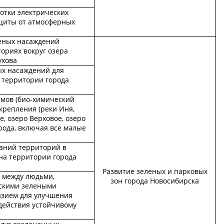
ботки электрических
щиты от атмосферных
еных насаждений
ториях вокруг озера
ухова
х насаждений для
 территории города
емов (био-химический
укрепления (реки Иня,
, озеро Верховое, озеро
рода, включая все малые
аний территорий в
на территории города
Развитие зеленых и парковых
 между людьми,
зон города Новосибирска
скими зелеными
азием для улучшения
действия устойчивому