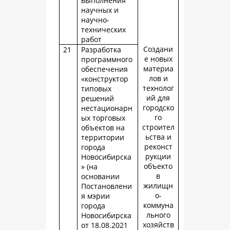
выполнения
научных и
научно-
технических
работ
Создани
21
Разработка
е новых
программного
материа
обеспечения
лов и
«конструктор
технолог
типовых
ий для
решений
городско
нестационарн
го
ых торговых
строител
объектов на
ьства и
территории
реконст
города
рукции
Новосибирска
объекто
» (на
в
основании
жилищн
Постановлени
о-
я мэрии
коммуна
города
льного
Новосибирска
хозяйств
от 18.08.2021