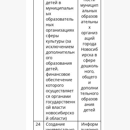
детей в
муницип
муниципальн
альных
ых
образов
образователь
ательны
ных
х
организациях
организ
сферы
аций
культуры (за
города
исключением
Новосиб
дополнительн
ирска в
ого
сфере
образования
дошколь
детей,
ного,
финансовое
общего
обеспечение
и
которого
дополни
осуществляет
тельного
ся органами
образов
государственн
ания
ой власти
детей
новосибирско
й области)
24
Создание
Информ
универсально
ационно