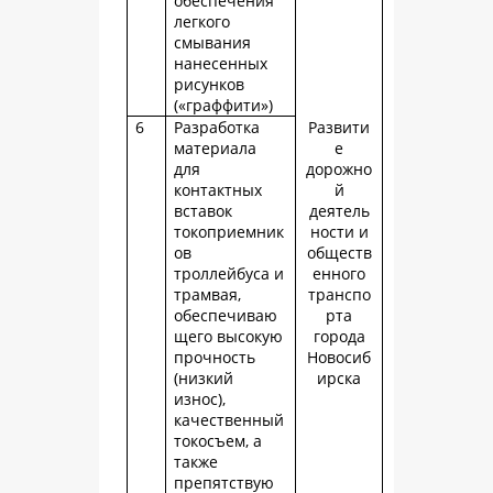
обеспечения
легкого
смывания
нанесенных
рисунков
(«граффити»)
6
Разработка
Развити
материала
е
для
дорожно
контактных
й
вставок
деятель
токоприемник
ности и
ов
обществ
троллейбуса и
енного
трамвая,
транспо
обеспечиваю
рта
щего высокую
города
прочность
Новосиб
(низкий
ирска
износ),
качественный
токосъем, а
также
препятствую