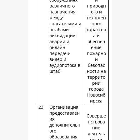
различного
природн
назначения
ого и
между
техноген
спасателями и
ного
штабами
характер
ликвидации
а и
аварии и
обеспеч
онлайн
ение
передачи
пожарно
видео и
й
аудиопотока в
безопас
штаб
ности на
террито
рии
города
Новосиб
ирска
23
Организация
предоставлен
Соверше
ия
нствова
дополнительн
ние
ого
деятель
образования
ности