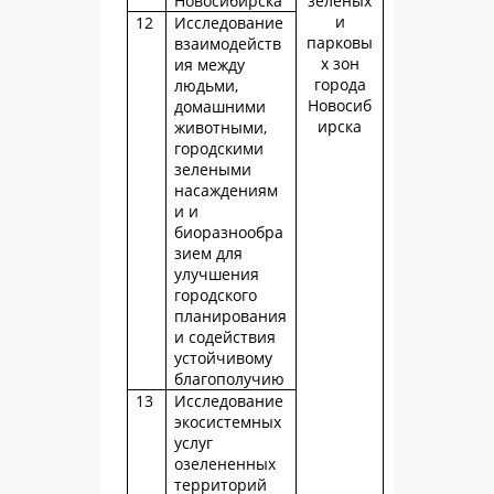
Новосибирска
зеленых
и
12
Исследование
парковы
взаимодейств
х зон
ия между
города
людьми,
Новосиб
домашними
ирска
животными,
городскими
зелеными
насаждениям
и и
биоразнообра
зием для
улучшения
городского
планирования
и содействия
устойчивому
благополучию
13
Исследование
экосистемных
услуг
озелененных
территорий