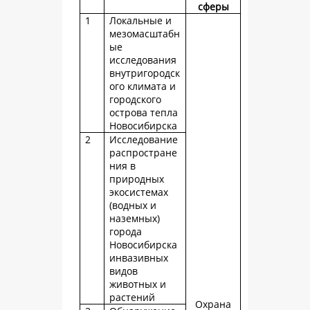
сферы
1
Локальные и
мезомасштабн
ые
исследования
внутригородск
ого климата и
городского
острова тепла
Новосибирска
2
Исследование
распростране
ния в
природных
экосистемах
(водных и
наземных)
города
Новосибирска
инвазивных
видов
животных и
растений
Охрана