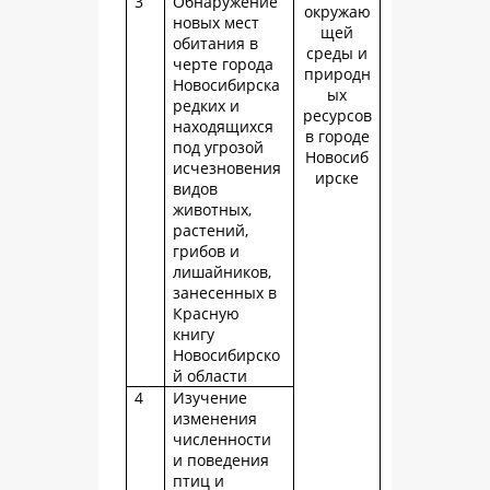
3
Обнаружение
окружаю
новых мест
щей
обитания в
среды и
черте города
природн
Новосибирска
ых
редких и
ресурсов
находящихся
в городе
под угрозой
Новосиб
исчезновения
ирске
видов
животных,
растений,
грибов и
лишайников,
занесенных в
Красную
книгу
Новосибирско
й области
4
Изучение
изменения
численности
и поведения
птиц и