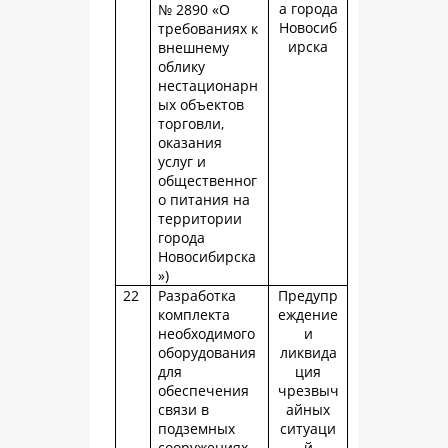
а города
№ 2890 «О
Новосиб
требованиях к
ирска
внешнему
облику
нестационарн
ых объектов
торговли,
оказания
услуг и
общественног
о питания на
территории
города
Новосибирска
»)
22
Разработка
Предупр
комплекта
еждение
необходимого
и
оборудования
ликвида
для
ция
обеспечения
чрезвыч
связи в
айных
подземных
ситуаци
сооружениях
й