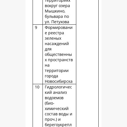
территориях
вокруг озера
Мышкино,
бульвара по
ул. Петухова
9
Формировани
е реестра
зеленых
насаждений
для
общественны
х пространств
на
территории
города
Новосибирска
10
Гидрологичес
кий анализ
водоемов
(био-
химический
состав воды и
проч.) и
берегоукрепл