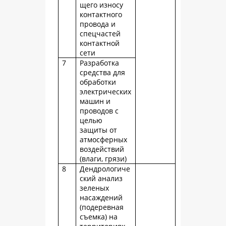
щего износу
контактного
провода и
спецчастей
контактной
сети
7
Разработка
средства для
обработки
электрических
машин и
проводов с
целью
защиты от
атмосферных
воздействий
(влаги, грязи)
8
Дендрологиче
ский анализ
зеленых
насаждений
(подеревная
съемка) на