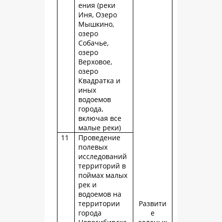
ения (реки
Иня, Озеро
Мышкино,
озеро
Собачье,
озеро
Верховое,
озеро
Квадратка и
иных
водоемов
города,
включая все
малые реки)
11
Проведение
полевых
исследований
территорий в
поймах малых
рек и
водоемов на
территории
Развити
города
е