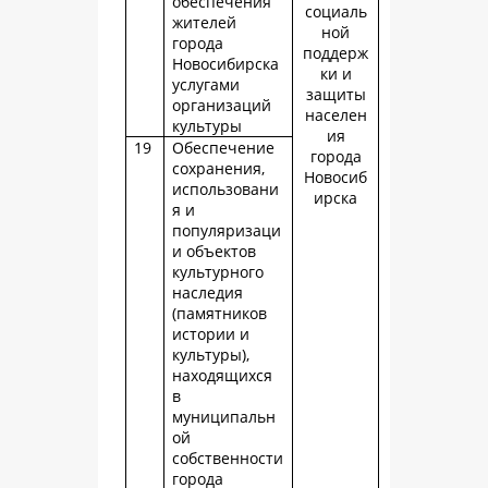
обеспечения
социаль
жителей
ной
города
поддерж
Новосибирска
ки и
услугами
защиты
организаций
населен
культуры
ия
19
Обеспечение
города
сохранения,
Новосиб
использовани
ирска
я и
популяризаци
и объектов
культурного
наследия
(памятников
истории и
культуры),
находящихся
в
муниципальн
ой
собственности
города