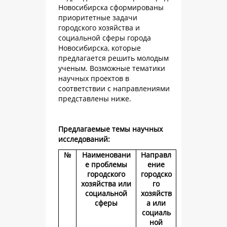
Новосибирска сформированы
приоритетные задачи
городского хозяйства и
социальной сферы города
Новосибирска, которые
предлагается решить молодым
ученым. Возможные тематики
научных проектов в
соответствии с направлениями
представлены ниже.
Предлагаемые темы научных
исследований:
№
Наименовани
Направл
е проблемы
ение
городского
городско
хозяйства или
го
социальной
хозяйств
сферы
а или
социаль
ной