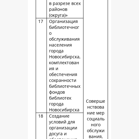
в разрезе всех
районов
(округа)»
17
Организация
библиотечног
о
обслуживания
населения
города
Новосибирска,
комплектован
ия и
обеспечения
сохранности
библиотечных
фондов
библиотек
Соверше
города
нствова
Новосибирска
ние мер
18
Создание
социаль
условий для
ного
организации
обслужи
досуга и
вания,