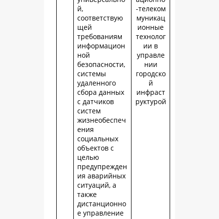
й,
-телеком
соответствую
муникац
щей
ионные
требованиям
технолог
информацион
ии в
ной
управле
безопасности,
нии
системы
городско
удаленного
й
сбора данных
инфраст
с датчиков
руктурой
систем
жизнеобеспеч
ения
социальных
объектов с
целью
предупрежден
ия аварийных
ситуаций, а
также
дистанционно
е управление