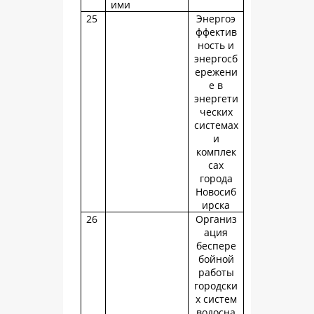
ими
25
Энергоэ
ффектив
ность и
энергосб
ережени
е в
энергети
ческих
системах
и
комплек
сах
города
Новосиб
ирска
26
Организ
ация
беспере
бойной
работы
городски
х систем
водосна