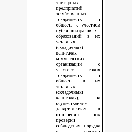
унитарных
предприятий,
хозяйственных
товариществ и
обществ с участием
публично-правовых
образований в их
уставных
(складочных)
капиталах,
коммерческих
организаций с
участием таких
товариществ и
обществ в их
уставных
(складочных)
капиталах), на
осуществление
департаментом в
отношении них
проверки
соблюдения порядка
и условий