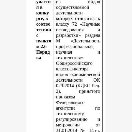
участи
из видов
я в
осуществляемой
конку
деятельности
рсе, в
которых относится к
соотве
классу 72 «Научные
тствии
исследования и
с
разработки» раздела
пункто
M «Деятельность
м 2.6
профессиональная,
Поряд
научная и
ка
техническая»
Общероссийского
классификатора
видов экономической
деятельности ОК
029-2014 (КДЕС Ред.
2), принятого
приказом
Федерального
агентства по
техническому
регулированию и
метрологии от
31.01.2014 № 14-ст,