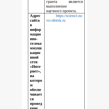
гранта является
выполнение
научного проекта.
Адрес
https://science.no
сайта
vo-sibirsk.ru
в
инфор
мацио
нно-
телеко
ммуни
кацио
нной
сети
«Инте
рнет»,
на
которо
м
обеспе
чивает
ся
провед
ение