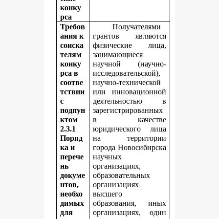
конку
рса
Требов
Получателями
ания к
грантов являются
соиска
физические лица,
телям
занимающиеся
конку
научной (научно-
рса в
исследовательской),
соотве
научно-технической
тствии
или инновационной
с
деятельностью в
подпун
зарегистрированных
ктом
в качестве
2.3.1
юридического лица
Поряд
на территории
ка и
города Новосибирска
перече
научных
нь
организациях,
докуме
образовательных
нтов,
организациях
необхо
высшего
димых
образования, иных
для
организациях, один