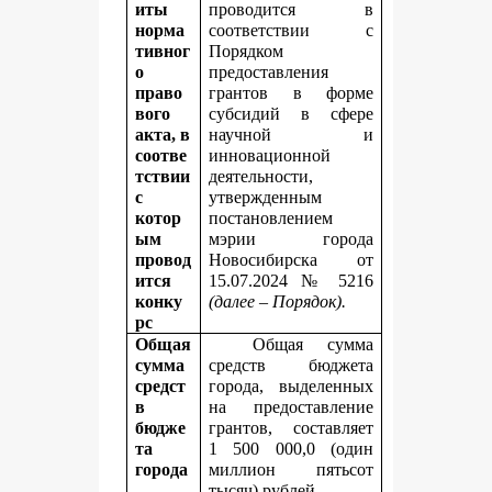
иты
проводится в
норма
соответствии с
тивног
Порядком
о
предоставления
право
грантов в форме
вого
субсидий в сфере
акта, в
научной и
соотве
инновационной
тствии
деятельности,
с
утвержденным
котор
постановлением
ым
мэрии города
провод
Новосибирска от
ится
15.07.2024 № 5216
конку
(далее – Порядок).
рс
Общая
Общая сумма
сумма
средств бюджета
средст
города, выделенных
в
на предоставление
бюдже
грантов, составляет
та
1 500 000,0 (один
города
миллион пятьсот
,
тысяч) рублей.