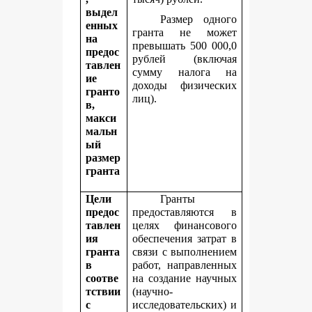
выдел
Размер одного
енных
гранта не может
на
превышать 500 000,0
предос
рублей (включая
тавлен
сумму налога на
ие
доходы физических
гранто
лиц).
в,
макси
мальн
ый
размер
гранта
Цели
Гранты
предос
предоставляются в
тавлен
целях финансового
ия
обеспечения затрат в
гранта
связи с выполнением
в
работ, направленных
соотве
на создание научных
тствии
(научно-
с
исследовательских) и