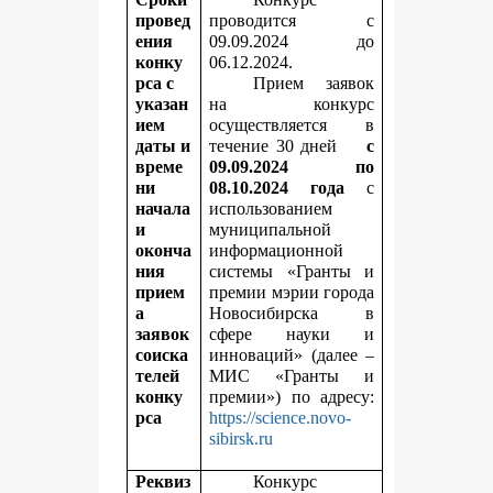
провед
проводится с
ения
09.09.2024 до
конку
06.12.2024.
рса с
Прием заявок
указан
на конкурс
ием
осуществляется в
даты и
течение 30 дней
с
време
09.09.2024 по
ни
08.10.2024 года
с
начала
использованием
и
муниципальной
оконча
информационной
ния
системы «Гранты и
прием
премии мэрии города
а
Новосибирска в
заявок
сфере науки и
соиска
инноваций» (далее –
телей
МИС «Гранты и
конку
премии») по адресу:
рса
https://science.novo-
sibirsk.ru
Реквиз
Конкурс