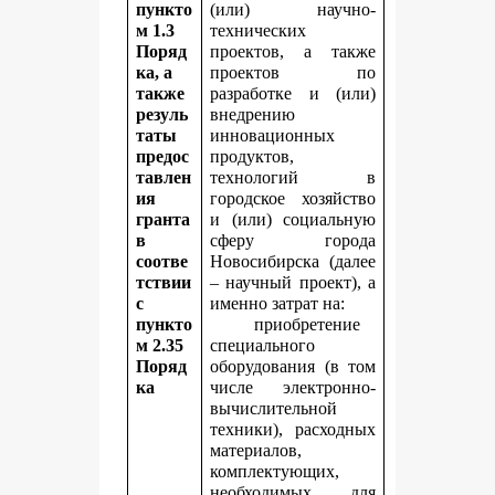
пункто
(или) научно-
м 1.3
технических
Поряд
проектов, а также
ка, а
проектов по
также
разработке и (или)
резуль
внедрению
таты
инновационных
предос
продуктов,
тавлен
технологий в
ия
городское хозяйство
гранта
и (или) социальную
в
сферу города
соотве
Новосибирска (далее
тствии
– научный проект), а
с
именно затрат на:
пункто
приобретение
м 2.35
специального
Поряд
оборудования (в том
ка
числе электронно-
вычислительной
техники), расходных
материалов,
комплектующих,
необходимых для