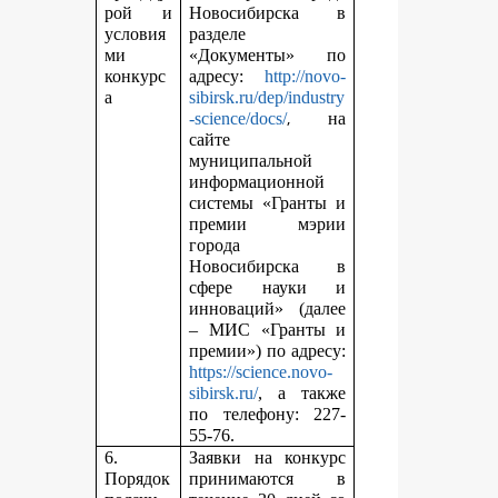
рой и
Новосибирска в
условия
разделе
ми
«Документы» по
конкурс
адресу:
http://novo-
а
sibirsk.ru/dep/industry
,
-science/docs/
на
сайте
муниципальной
информационной
системы «Гранты и
премии мэрии
города
Новосибирска в
сфере науки и
инноваций» (далее
– МИС «Гранты и
премии») по адресу:
https://science.novo-
sibirsk.ru/
, а также
по телефону: 227-
55-76.
6.
Заявки на конкурс
Порядок
принимаются в