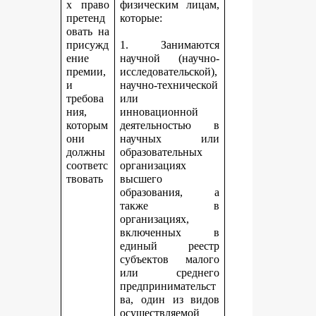
х право
физическим лицам,
претенд
которые:
овать на
присужд
1. Занимаются
ение
научной (научно-
премии,
исследовательской),
и
научно-технической
требова
или
ния,
инновационной
которым
деятельностью в
они
научных или
должны
образовательных
соответс
организациях
твовать
высшего
образования, а
также в
организациях,
включенных в
единый реестр
субъектов малого
или среднего
предпринимательст
ва, один из видов
осуществляемой