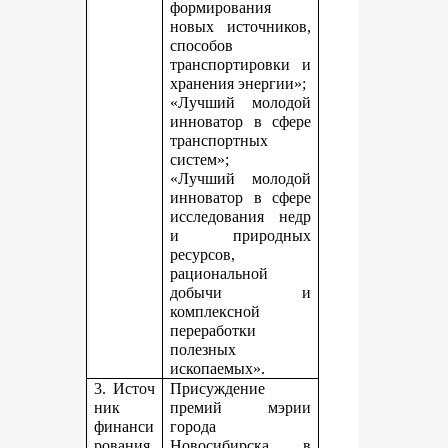
формирования
новых источников,
способов
транспортировки и
хранения энергии»;
«Лучший молодой
инноватор в сфере
транспортных
систем»;
«Лучший молодой
инноватор в сфере
исследования недр
и природных
ресурсов,
рациональной
добычи и
комплексной
переработки
полезных
ископаемых».
3. Источ
Присуждение
ник
премий мэрии
финанси
города
рования,
Новосибирска в