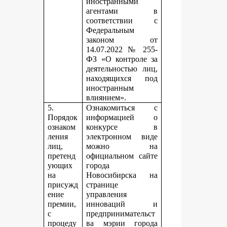
иностранными
агентами в
соответствии с
Федеральным
законом от
14.07.2022 № 255-
ФЗ «О контроле за
деятельностью лиц,
находящихся под
иностранным
влиянием».
5.
Ознакомиться с
Порядок
информацией о
ознаком
конкурсе в
ления
электронном виде
лиц,
можно на
претенд
официальном сайте
ующих
города
на
Новосибирска на
присужд
странице
ение
управления
премии,
инноваций и
с
предпринимательст
процеду
ва мэрии города