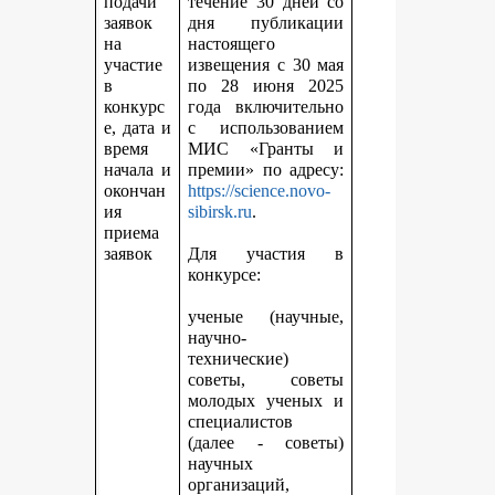
подачи
течение 30 дней со
заявок
дня публикации
на
настоящего
участие
извещения с 30 мая
в
по 28 июня 2025
конкурс
года включительно
е, дата и
с использованием
время
МИС «Гранты и
начала и
премии» по адресу:
окончан
https://science.novo-
ия
sibirsk.ru
.
приема
заявок
Для участия в
конкурсе:
ученые (научные,
научно-
технические)
советы, советы
молодых ученых и
специалистов
(далее - советы)
научных
организаций,