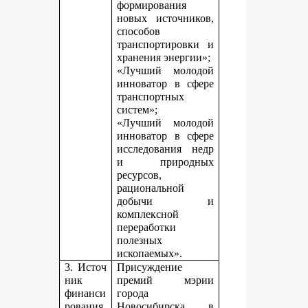
формирования
новых источников,
способов
транспортировки и
хранения энергии»;
«Лучший молодой
инноватор в сфере
транспортных
систем»;
«Лучший молодой
инноватор в сфере
исследования недр
и природных
ресурсов,
рациональной
добычи и
комплексной
переработки
полезных
ископаемых».
3. Источ
Присуждение
ник
премий мэрии
финанси
города
рования,
Новосибирска в