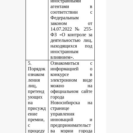
иностранными
агентами в
соответствии с
Федеральным
законом от
14.07.2022 № 255-
ФЗ «О контроле за
деятельностью лиц,
находящихся под
иностранным
влиянием».
5.
Ознакомиться с
Порядок
информацией о
ознаком
конкурсе в
ления
электронном виде
лиц,
можно на
претенд
официальном сайте
ующих
города
на
Новосибирска на
присужд
странице
ение
управления
премии,
инноваций и
с
предпринимательст
процеду
ва мэрии города