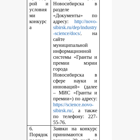
рой и
Новосибирска в
условия
разделе
ми
«Документы» по
конкурс
адресу:
http://novo-
а
sibirsk.ru/dep/industry
,
-science/docs/
на
сайте
муниципальной
информационной
системы «Гранты и
премии мэрии
города
Новосибирска в
сфере науки и
инноваций» (далее
– МИС «Гранты и
премии») по адресу:
https://science.novo-
sibirsk.ru/
, а также
по телефону: 227-
55-76.
6.
Заявки на конкурс
Порядок
принимаются в