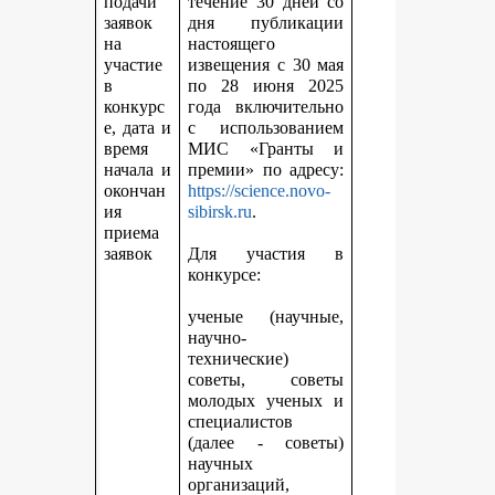
подачи
течение 30 дней со
заявок
дня публикации
на
настоящего
участие
извещения с 30 мая
в
по 28 июня 2025
конкурс
года включительно
е, дата и
с использованием
время
МИС «Гранты и
начала и
премии» по адресу:
окончан
https://science.novo-
ия
sibirsk.ru
.
приема
заявок
Для участия в
конкурсе:
ученые (научные,
научно-
технические)
советы, советы
молодых ученых и
специалистов
(далее - советы)
научных
организаций,