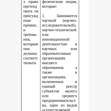
х право
физическим лицам,
претенд
которые:
овать на
присужд
1. Занимаются
ение
научной (научно-
премии,
исследовательской),
и
научно-технической
требова
или
ния,
инновационной
которым
деятельностью в
они
научных или
должны
образовательных
соответс
организациях
твовать
высшего
образования, а
также в
организациях,
включенных в
единый реестр
субъектов малого
или среднего
предпринимательст
ва, один из видов
осуществляемой