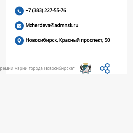
+7 (383) 227-55-76
ЧИТАТЬ >
Mzherdeva@admnsk.ru
Новосибирск, Красный проспект, 50
КУМЕНТЫ
НОВОСТИ
ЧАСТЫЕ ВОПРОСЫ
КОНТАКТЫ
премии мэрии города Новосибирска"