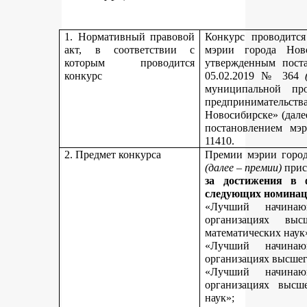
1. Нормативный правовой
Конкурс проводитс
акт, в соответствии с
мэрии города Нов
которым проводится
утвержденным пост
конкурс
05.02.2019 № 364
муниципальной пр
предпринимательст
Новосибирске» (дале
постановлением мэ
11410.
2. Предмет конкурса
Премии мэрии город
(далее – премии)
прис
за достижения в 
следующих номинац
«Лучший начинаю
организациях вы
математических наук
«Лучший начинаю
организациях высшег
«Лучший начинаю
организациях высш
наук»;