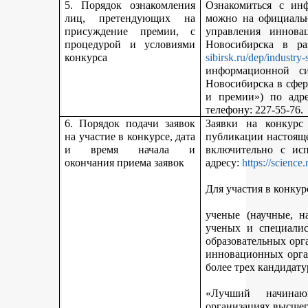
5. Порядок ознакомления
Ознакомиться с ин
лиц, претендующих на
можно на официальн
присуждение премии, с
управления иннова
процедурой и условиями
Новосибирска в р
конкурса
sibirsk.ru/dep/industry-
информационной с
Новосибирска в сфер
и премии») по адр
телефону: 227-55-76.
6. Порядок подачи заявок
Заявки на конкурс
на участие в конкурсе, дата
публикации настояще
и время начала и
включительно с ис
окончания приема заявок
адресу:
https://science
Для участия в конкур
ученые (научные, н
ученых и специалис
образовательных орг
инновационных орга
более трех кандидату
«Лучший начинаю
организациях высшег