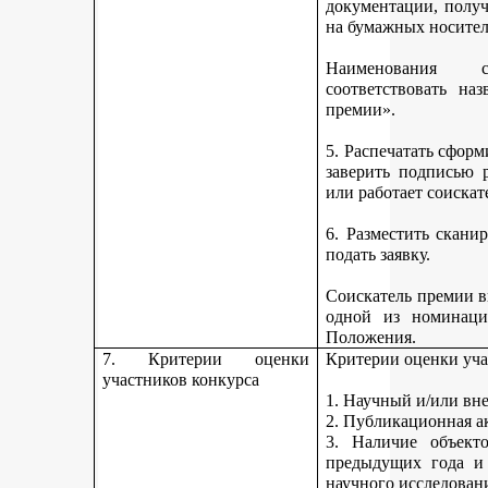
документации, получ
на бумажных носител
Наименования 
соответствовать н
премии».
5. Распечатать сфор
заверить подписью р
или работает соискат
6. Разместить скан
подать заявку.
Соискатель премии вп
одной из номинаци
Положения.
7. Критерии оценки
Критерии оценки уча
участников конкурса
1. Научный и/или вн
2. Публикационная а
3. Наличие объекто
предыдущих года и
научного исследован