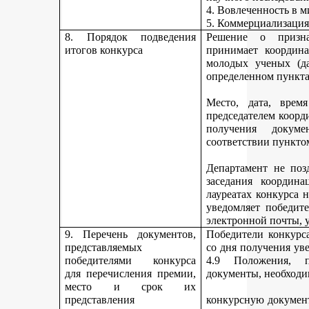
4. Вовлеченность в м
5. Коммерциализация
8. Порядок подведения
Решение о призна
итогов конкурса
принимает координа
молодых ученых (да
определенном пункта
Место, дата, время
председателем коорд
получения докуме
соответствии пункто
Департамент не поз
заседания координ
лауреатах конкурса 
уведомляет победите
электронной почты, у
9. Перечень документов,
Победители конкурса
представляемых
со дня получения ув
победителями конкурса
4.9 Положения, п
для перечисления премии,
документы, необходи
место и срок их
представления
конкурсную документ