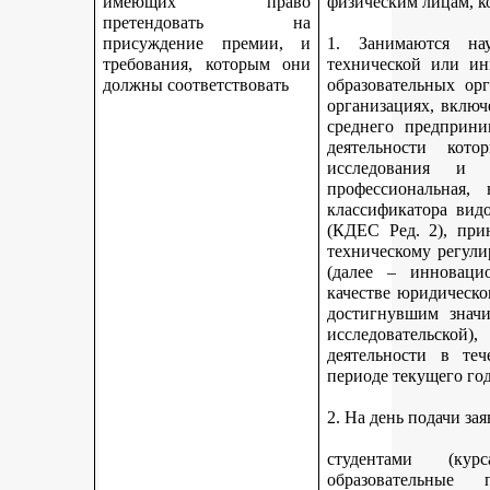
имеющих право
физическим лицам, к
претендовать на
присуждение премии, и
1. Занимаются науч
требования, которым они
технической или ин
должны соответствовать
образовательных ор
организациях, включ
среднего предприни
деятельности кот
исследования и 
профессиональная,
классификатора вид
(КДЕС Ред. 2), при
техническому регули
(далее – инновацио
качестве юридическо
достигнувшим значи
исследовательской
деятельности в те
периоде текущего год
2. На день подачи за
студентами (ку
образовательные 