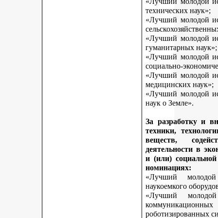
«Лучший молодой исс
технических наук»;
«Лучший молодой исс
сельскохозяйственны
«Лучший молодой исс
гуманитарных наук»;
«Лучший молодой исс
социально-экономиче
«Лучший молодой исс
медицинских наук»;
«Лучший молодой исс
наук о Земле».
За разработку и в
техники, технологи
веществ, содей
деятельности в эк
и (или) социально
номинациях:
«Лучший молодой
наукоемкого оборудо
«Лучший молодой
коммуникационных 
роботизированных си