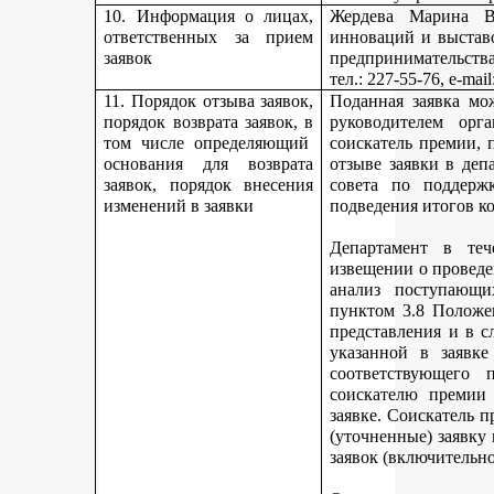
10. Информация о лицах,
Жердева Марина Ва
ответственных за прием
инноваций и выстав
заявок
предпринимательства
тел
.: 227-55-76, e-ma
11. Порядок отзыва заявок,
Поданная заявка мо
порядок возврата заявок, в
руководителем орг
том числе определяющий
соискатель премии, 
основания для возврата
отзыве заявки в деп
заявок, порядок внесения
совета по поддерж
изменений в заявки
подведения итогов к
Департамент в теч
извещении о проведе
анализ поступающи
пунктом 3.8 Положе
представления и в с
указанной в заявке
соответствующего 
соискателю премии 
заявке. Соискатель 
(уточненные) заявку
заявок (включительно