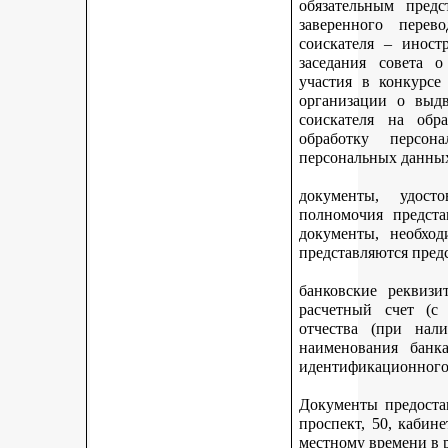
обязательным предс
заверенного перев
соискателя – иност
заседания совета 
участия в конкурсе
организации о выдв
соискателя на обр
обработку персон
персональных данных
документы, удост
полномочия предста
документы, необход
представляются пред
банковские реквизи
расчетный счет (с
отчества (при нали
наименования банка
идентификационного 
Документы предостав
проспект, 50, кабине
местному времени в 