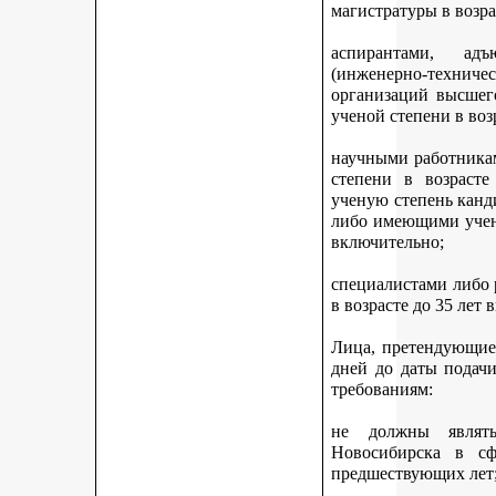
магистратуры в возра
аспирантами, адъ
(инженерно-техни
организаций высшег
ученой степени в воз
научными работникам
степени в возраст
ученую степень канди
либо имеющими учену
включительно;
специалистами либо
в возрасте до 35 лет
Лица, претендующие 
дней до даты подач
требованиям:
не должны являть
Новосибирска в с
предшествующих лет