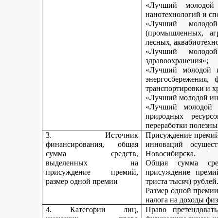
«Лучший молодой 
нанотехнологий и сп
«Лучший молодо
(промышленных, агр
лесных, аквабиотехн
«Лучший молод
здравоохранения»;
«Лучший молодой и
энергосбережения, 
транспортировки и х
«Лучший молодой инн
«Лучший молодой 
природных ресурс
переработки полезны
3. Источник
Присуждение премий 
финансирования, общая
инноваций осущест
сумма средств,
Новосибирска.
выделенных на
Общая сумма сре
присуждение премий,
присуждение премий
размер одной премии
триста тысяч) рублей
Размер одной премии
налога на доходы физ
4. Категории лиц,
Право претендоват