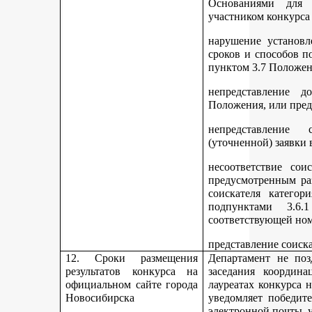
Основаниями для 
участником конкурса
нарушение установл
сроков и способов п
пунктом 3.7 Положен
непредставление д
Положения, или пред
непредставление 
(уточненной) заявки 
несоответствие сои
предусмотренным раз
соискателя категор
подпунктами 3.6.1
соответствующей но
представление соиск
12. Сроки размещения
Департамент не поз
результатов конкурса на
заседания координ
официальном сайте города
лауреатах конкурса 
Новосибирска
уведомляет победите
электронной почты, у