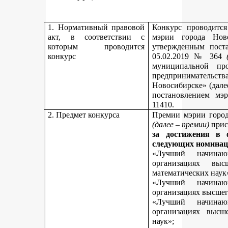
1. Нормативный правовой
Конкурс проводитс
акт, в соответствии с
мэрии города Нов
которым проводится
утвержденным пост
конкурс
05.02.2019 № 364
муниципальной пр
предпринимательст
Новосибирске» (дале
постановлением мэ
11410.
2. Предмет конкурса
Премии мэрии город
(далее – премии)
прис
за достижения в 
следующих номинац
«Лучший начинаю
организациях вы
математических наук
«Лучший начинаю
организациях высшег
«Лучший начинаю
организациях высш
наук»;