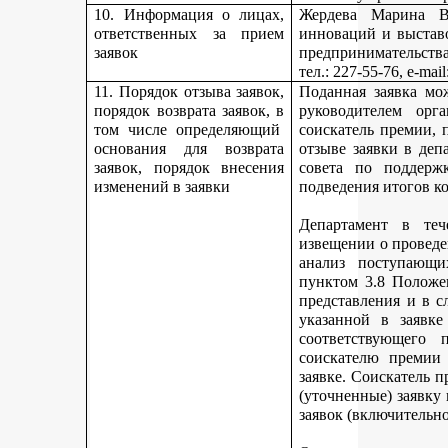
10. Информация о лицах,
Жердева Марина Ва
ответственных за прием
инноваций и выстав
заявок
предпринимательства
тел
.: 227-55-76, e-ma
11. Порядок отзыва заявок,
Поданная заявка мо
порядок возврата заявок, в
руководителем орг
том числе определяющий
соискатель премии, 
основания для возврата
отзыве заявки в деп
заявок, порядок внесения
совета по поддерж
изменений в заявки
подведения итогов к
Департамент в теч
извещении о проведе
анализ поступающи
пунктом 3.8 Положе
представления и в с
указанной в заявке
соответствующего 
соискателю премии 
заявке. Соискатель 
(уточненные) заявку
заявок (включительно