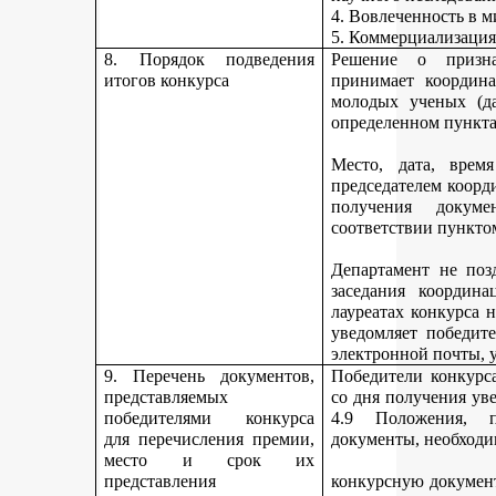
4. Вовлеченность в м
5. Коммерциализация
8. Порядок подведения
Решение о призна
итогов конкурса
принимает координа
молодых ученых (да
определенном пункта
Место, дата, время
председателем коорд
получения докуме
соответствии пункто
Департамент не поз
заседания координ
лауреатах конкурса 
уведомляет победите
электронной почты, у
9. Перечень документов,
Победители конкурса
представляемых
со дня получения ув
победителями конкурса
4.9 Положения, п
для перечисления премии,
документы, необходи
место и срок их
представления
конкурсную документ