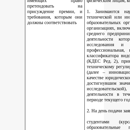
имеющих право
физическим лицам, к
претендовать на
присуждение премии, и
1. Занимаются науч
требования, которым они
технической или ин
должны соответствовать
образовательных ор
организациях, включ
среднего предприни
деятельности кот
исследования и 
профессиональная,
классификатора вид
(КДЕС Ред. 2), при
техническому регули
(далее – инновацио
качестве юридическо
достигнувшим значи
исследовательской
деятельности в те
периоде текущего год
2. На день подачи за
студентами (ку
образовательные 