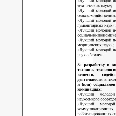
«Лучший молодой исс
технических наук»;
«Лучший молодой исс
сельскохозяйственны
«Лучший молодой исс
гуманитарных наук»;
«Лучший молодой исс
социально-экономиче
«Лучший молодой исс
медицинских наук»;
«Лучший молодой исс
наук о Земле».
За разработку и в
техники, технологи
веществ, содей
деятельности в эк
и (или) социально
номинациях:
«Лучший молодой
наукоемкого оборудо
«Лучший молодой
коммуникационных 
роботизированных си