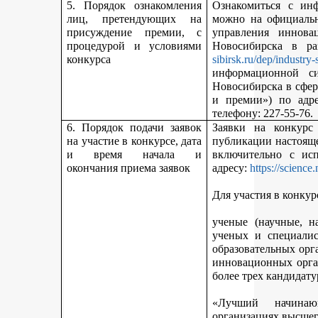
5. Порядок ознакомления
Ознакомиться с ин
лиц, претендующих на
можно на официальн
присуждение премии, с
управления иннова
процедурой и условиями
Новосибирска в р
конкурса
sibirsk.ru/dep/industry-
информационной с
Новосибирска в сфер
и премии») по адр
телефону: 227-55-76.
6. Порядок подачи заявок
Заявки на конкурс
на участие в конкурсе, дата
публикации настояще
и время начала и
включительно с ис
окончания приема заявок
адресу:
https://science
Для участия в конкур
ученые (научные, н
ученых и специалис
образовательных орг
инновационных орга
более трех кандидату
«Лучший начинаю
организациях высшег