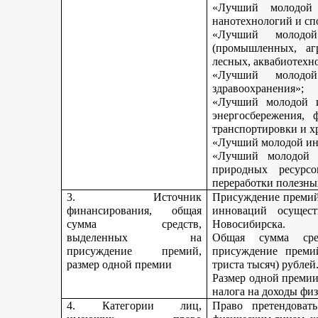
«Лучший молодой 
нанотехнологий и сп
«Лучший молодо
(промышленных, агр
лесных, аквабиотехн
«Лучший молод
здравоохранения»;
«Лучший молодой и
энергосбережения, 
транспортировки и х
«Лучший молодой инн
«Лучший молодой 
природных ресурс
переработки полезны
3. Источник
Присуждение премий 
финансирования, общая
инноваций осущест
сумма средств,
Новосибирска.
выделенных на
Общая сумма сре
присуждение премий,
присуждение премий
размер одной премии
триста тысяч) рублей
Размер одной премии
налога на доходы физ
4. Категории лиц,
Право претендоват