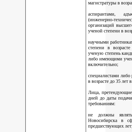
магистратуры в возра
аспирантами, адъ
(инженерно-техни
организаций высшег
ученой степени в воз
научными работникам
степени в возраст
ученую степень канди
либо имеющими учену
включительно;
специалистами либо
в возрасте до 35 лет
Лица, претендующие 
дней до даты подач
требованиям:
не должны являть
Новосибирска в с
предшествующих лет