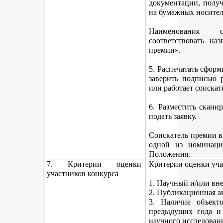
документации, получ
на бумажных носител
Наименования 
соответствовать н
премии».
5. Распечатать сфор
заверить подписью р
или работает соискат
6. Разместить скан
подать заявку.
Соискатель премии вп
одной из номинаци
Положения.
7. Критерии оценки
Критерии оценки уча
участников конкурса
1. Научный и/или вн
2. Публикационная а
3. Наличие объекто
предыдущих года и
научного исследован