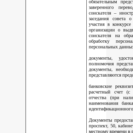
обязательным предс
заверенного перев
соискателя – иност
заседания совета 
участия в конкурсе
организации о выдв
соискателя на обр
обработку персон
персональных данных
документы, удост
полномочия предста
документы, необход
представляются пред
банковские реквизи
расчетный счет (с
отчества (при нали
наименования банка
идентификационного 
Документы предостав
проспект, 50, кабине
местному времени в 