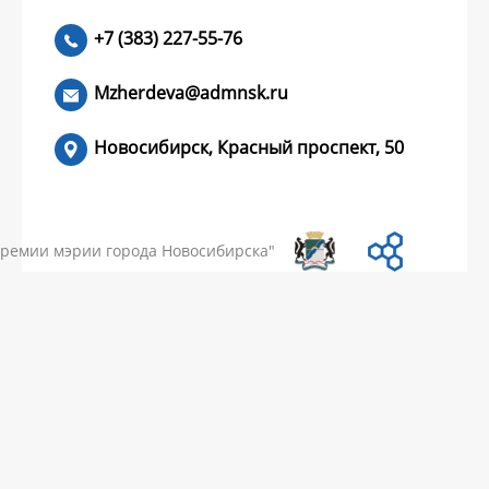
+7 (383) 227-55-76
ЧИТАТЬ >
Mzherdeva@admnsk.ru
Новосибирск, Красный проспект, 50
КУМЕНТЫ
НОВОСТИ
ЧАСТЫЕ ВОПРОСЫ
КОНТАКТЫ
премии мэрии города Новосибирска"