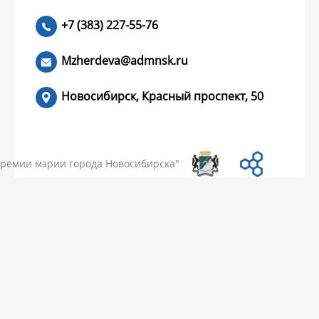
+7 (383) 227-55-76
ЧИТАТЬ >
Mzherdeva@admnsk.ru
Новосибирск, Красный проспект, 50
КУМЕНТЫ
НОВОСТИ
ЧАСТЫЕ ВОПРОСЫ
КОНТАКТЫ
премии мэрии города Новосибирска"