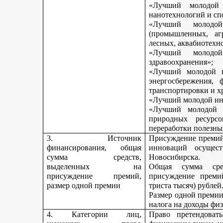
«Лучший молодой 
нанотехнологий и сп
«Лучший молодо
(промышленных, агр
лесных, аквабиотехн
«Лучший молод
здравоохранения»;
«Лучший молодой и
энергосбережения, 
транспортировки и х
«Лучший молодой инн
«Лучший молодой 
природных ресурс
переработки полезны
3. Источник
Присуждение премий 
финансирования, общая
инноваций осущест
сумма средств,
Новосибирска.
выделенных на
Общая сумма сре
присуждение премий,
присуждение премий
размер одной премии
триста тысяч) рублей
Размер одной премии
налога на доходы физ
4. Категории лиц,
Право претендоват