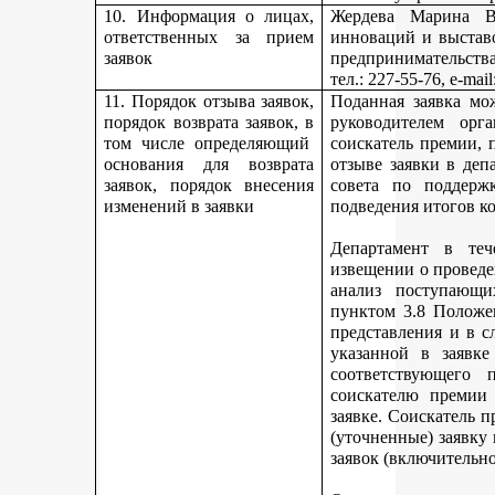
10. Информация о лицах,
Жердева Марина Ва
ответственных за прием
инноваций и выстав
заявок
предпринимательства
тел
.: 227-55-76, e-ma
11. Порядок отзыва заявок,
Поданная заявка мо
порядок возврата заявок, в
руководителем орг
том числе определяющий
соискатель премии, 
основания для возврата
отзыве заявки в деп
заявок, порядок внесения
совета по поддерж
изменений в заявки
подведения итогов к
Департамент в теч
извещении о проведе
анализ поступающи
пунктом 3.8 Положе
представления и в с
указанной в заявке
соответствующего 
соискателю премии 
заявке. Соискатель 
(уточненные) заявку
заявок (включительно