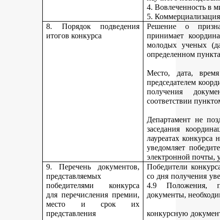
4. Вовлеченность в м
5. Коммерциализация
8. Порядок подведения
Решение о призна
итогов конкурса
принимает координа
молодых ученых (да
определенном пункта
Место, дата, время
председателем коорд
получения докуме
соответствии пункто
Департамент не поз
заседания координ
лауреатах конкурса 
уведомляет победите
электронной почты, у
9. Перечень документов,
Победители конкурса
представляемых
со дня получения ув
победителями конкурса
4.9 Положения, п
для перечисления премии,
документы, необходи
место и срок их
представления
конкурсную документ