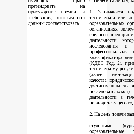
имеющих право
физическим лицам, к
претендовать на
присуждение премии, и
1. Занимаются науч
требования, которым они
технической или ин
должны соответствовать
образовательных ор
организациях, включ
среднего предприни
деятельности кот
исследования и 
профессиональная,
классификатора вид
(КДЕС Ред. 2), при
техническому регули
(далее – инновацио
качестве юридическо
достигнувшим значи
исследовательской
деятельности в те
периоде текущего год
2. На день подачи за
студентами (ку
образовательные 