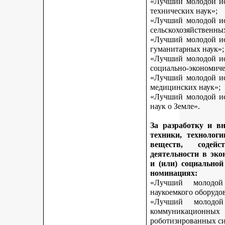
«Лучший молодой исс
технических наук»;
«Лучший молодой исс
сельскохозяйственны
«Лучший молодой исс
гуманитарных наук»;
«Лучший молодой исс
социально-экономиче
«Лучший молодой исс
медицинских наук»;
«Лучший молодой исс
наук о Земле».
За разработку и в
техники, технологи
веществ, содей
деятельности в эк
и (или) социально
номинациях:
«Лучший молодой
наукоемкого оборудо
«Лучший молодой
коммуникационных 
роботизированных си