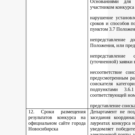
Основаниями для 
участником конкурса
нарушение установл
сроков и способов п
пунктом 3.7 Положен
непредставление д
Положения, или пред
непредставление 
(уточненной) заявки 
несоответствие сои
предусмотренным раз
соискателя категор
подпунктами 3.6.1
соответствующей но
представление соиск
12. Сроки размещения
Департамент не поз
результатов конкурса на
заседания координ
официальном сайте города
лауреатах конкурса 
Новосибирска
уведомляет победите
электронной почты, у