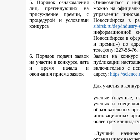
5. Порядок ознакомления
Ознакомиться с ин
лиц, претендующих на
можно на официальн
присуждение премии, с
управления иннова
процедурой и условиями
Новосибирска в р
конкурса
sibirsk.ru/dep/industry-
информационной с
Новосибирска в сфер
и премии») по адр
телефону: 227-55-76.
6. Порядок подачи заявок
Заявки на конкурс
на участие в конкурсе, дата
публикации настояще
и время начала и
включительно с ис
окончания приема заявок
адресу:
https://science
Для участия в конкур
ученые (научные, н
ученых и специалис
образовательных орг
инновационных орга
более трех кандидату
«Лучший начинаю
организациях высшег