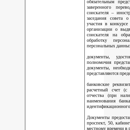
обязательным предс
заверенного перев
соискателя – иност
заседания совета 
участия в конкурсе
организации о выдв
соискателя на обр
обработку персон
персональных данных
документы, удост
полномочия предста
документы, необход
представляются пред
банковские реквизи
расчетный счет (с
отчества (при нали
наименования банка
идентификационного 
Документы предостав
проспект, 50, кабине
местному времени в 