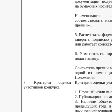
документации, получ
на бумажных носител
Наименования 
соответствовать н
премии».
5. Распечатать сфор
заверить подписью р
или работает соискат
6. Разместить скан
подать заявку.
Соискатель премии вп
одной из номинаци
Положения.
7. Критерии оценки
Критерии оценки уча
участников конкурса
1. Научный и/или вн
2. Публикационная а
3. Наличие объекто
предыдущих года и
научного исследован