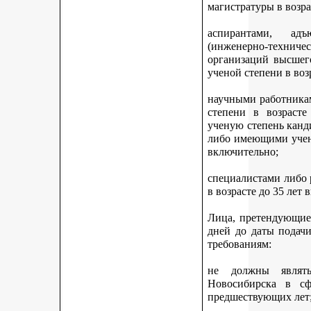
магистратуры в возра
аспирантами, адъ
(инженерно-техни
организаций высшег
ученой степени в воз
научными работникам
степени в возраст
ученую степень канди
либо имеющими учену
включительно;
специалистами либо
в возрасте до 35 лет
Лица, претендующие 
дней до даты подач
требованиям:
не должны являть
Новосибирска в с
предшествующих лет