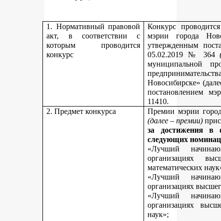
1. Нормативный правовой
Конкурс проводитс
акт, в соответствии с
мэрии города Нов
которым проводится
утвержденным пост
конкурс
05.02.2019 № 364
муниципальной пр
предпринимательст
Новосибирске» (дале
постановлением мэ
11410.
2. Предмет конкурса
Премии мэрии город
(далее – премии)
прис
за достижения в 
следующих номинац
«Лучший начинаю
организациях вы
математических наук
«Лучший начинаю
организациях высшег
«Лучший начинаю
организациях высш
наук»;