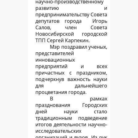
научно-производственному
развитию и
предпринимательству Совета
депутатов города Игорь
Салов, член Совета
Новосибирской городской
ТПП Сергей Карпекин.
Мэр поздравил ученых,
представителей
инновационных
предприятий и всех
причастных с праздником,
подчеркнув важность науки
для дальнейшего
процветания города.
В рамках
празднования Городских
дней науки стало
традиционным подведение
итогов деятельности научно-
исследовательских
организаций и вузов. Из рук