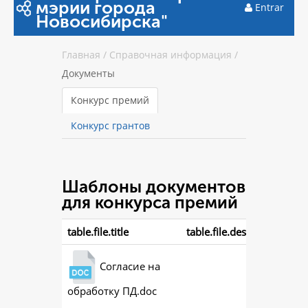
мэрии города
Entrar
Новосибирска"
Главная
/
Справочная информация
/
Документы
Конкурс премий
Конкурс грантов
Шаблоны документов
для конкурса премий
table.file.title
table.file.description
Согласие на
обработку ПД.doc