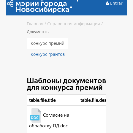
мэрии города
Entrar
Новосибирска"
Главная
/
Справочная информация
/
Документы
Конкурс премий
Конкурс грантов
Шаблоны документов
для конкурса премий
table.file.title
table.file.description
Согласие на
обработку ПД.doc