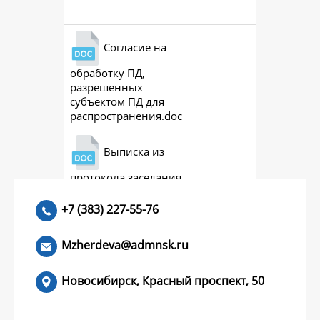
Согласие на
обработку ПД,
разрешенных
субъектом ПД для
распространения.doc
Выписка из
протокола заседания
совета (премии)
+7 (383) 227-55-76
Mzherdeva@admnsk.ru
Новосибирск, Красный проспект, 50
КУМЕНТЫ
НОВОСТИ
ЧАСТЫЕ ВОПРОСЫ
КОНТАКТЫ