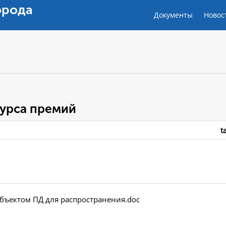
орода
Документы
Новос
урса премий
t
убъектом ПД для распространения.doc