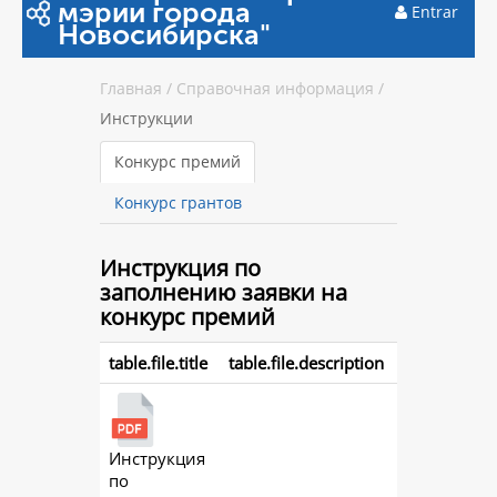
мэрии города
Entrar
Новосибирска"
Главная
/
Справочная информация
/
Инструкции
Конкурс премий
Конкурс грантов
Инструкция
по
заполнению заявки на
конкурс премий
table.file.title
table.file.description
Инструкция
action.
по