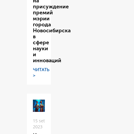
на
присуждение
премий
мэрии
города
Новосибирска
в
сфере
науки
и
инноваций
ЧИТАТЬ
>
15 set
2023