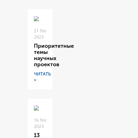
21 fev
2023
Приоритетные
темы
научных
проектов
ЧИТАТЬ
>
16 fev
2023
13