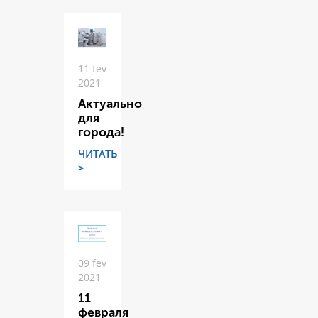
11 fev
2021
Актуально
для
города!
ЧИТАТЬ
>
09 fev
2021
11
февраля