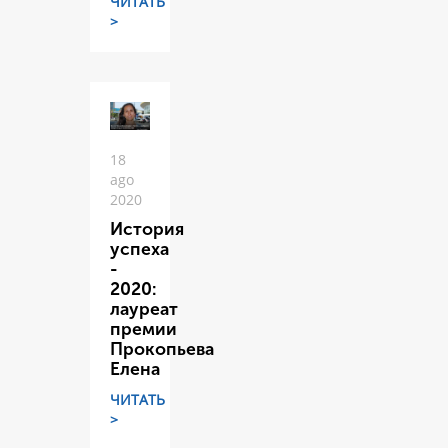
ЧИТАТЬ
>
18
ago
2020
История
успеха
-
2020:
лауреат
премии
Прокопьева
Елена
ЧИТАТЬ
>