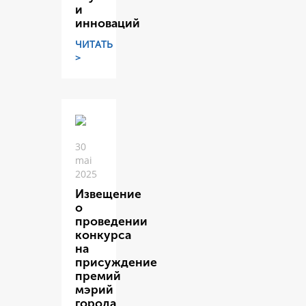
и
инноваций
ЧИТАТЬ
>
30
mai
2025
Извещение
о
проведении
конкурса
на
присуждение
премий
мэрий
города