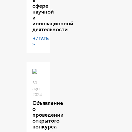
в
сфере
научной
и
инновационной
деятельности
ЧИТАТЬ
>
30
ago
2024
Объявление
о
проведении
открытого
конкурса