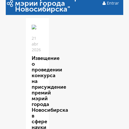
мэрии города
Entrar
Новосибирска"
21
abr
2026
Извещение
о
проведении
конкурса
на
присуждение
премий
мэрий
города
Новосибирска
в
сфере
науки