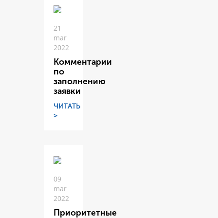
21
mar
2022
Комментарии
по
заполнению
заявки
ЧИТАТЬ
>
09
mar
2022
Приоритетные