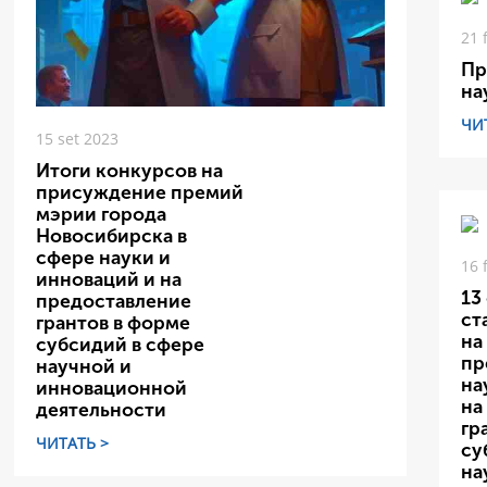
21 
Пр
на
ЧИ
15 set 2023
Итоги конкурсов на
присуждение премий
мэрии города
Новосибирска в
сфере науки и
16 
инноваций и на
13
предоставление
ст
грантов в форме
на
субсидий в сфере
пр
научной и
на
инновационной
на
деятельности
гр
ЧИТАТЬ >
су
на