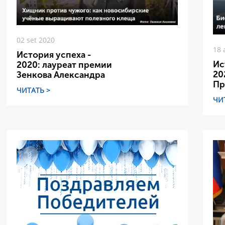
02 set 2020
18 
История успеха -
Ис
2020: лауреат премии
20
Зенкова Александра
Пр
ЧИТАТЬ >
ЧИ