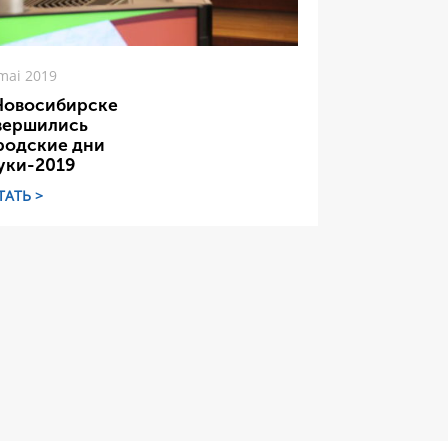
mai 2019
Новосибирске
вершились
родские дни
уки-2019
ТАТЬ >