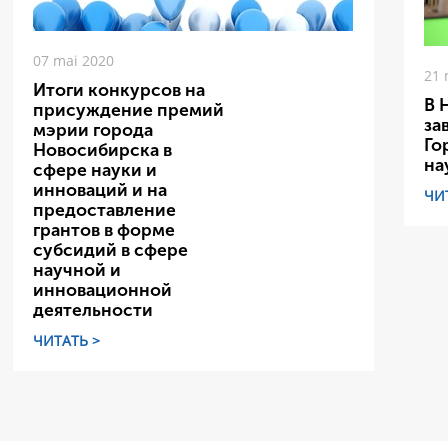
07 mai 2020
21 
Итоги конкурсов на
В 
присуждение премий
за
мэрии города
Го
Новосибирска в
на
сфере науки и
инноваций и на
ЧИ
предоставление
грантов в форме
субсидий в сфере
научной и
инновационной
деятельности
ЧИТАТЬ >