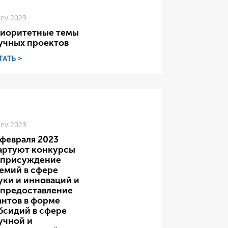
fev 2023
иоритетные темы
учных проектов
ТАТЬ >
fev 2023
 февраля 2023
артуют конкурсы
 присуждение
емий в сфере
уки и инноваций и
 предоставление
антов в форме
бсидий в сфере
учной и