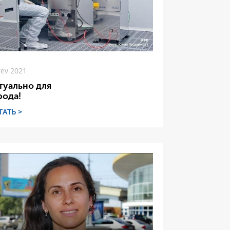
fev 2021
туально для
рода!
ТАТЬ >