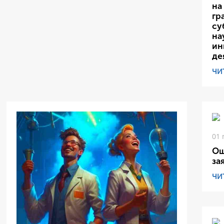
на
гр
су
на
ин
де
ЧИ
01 
Ош
за
ЧИ