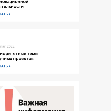
новационной
ятельности
ТАТЬ >
mar 2022
иоритетные темы
учных проектов
ТАТЬ >