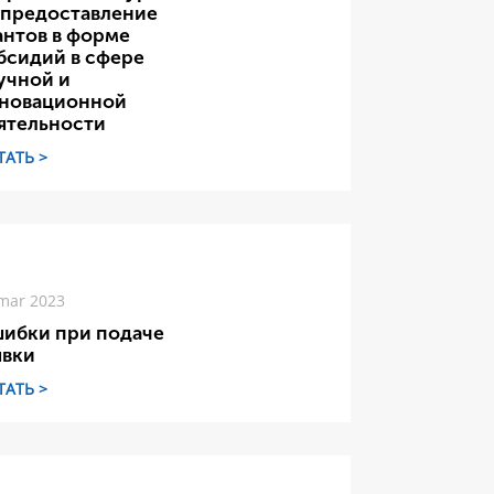
 предоставление
антов в форме
бсидий в сфере
учной и
новационной
ятельности
ТАТЬ >
mar 2023
ибки при подаче
явки
ТАТЬ >