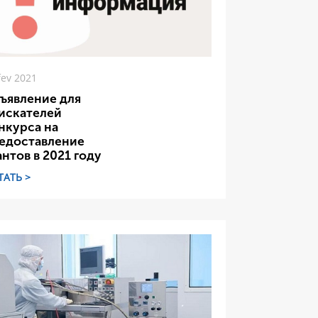
fev 2021
ъявление для
искателей
нкурса на
едоставление
антов в 2021 году
ТАТЬ >