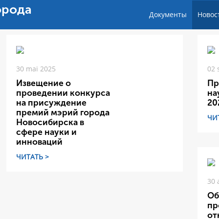
орода
Документы
Новос
30 mai 2025
02 
Извещение о
Пр
проведении конкурса
на
на присуждение
20
премий мэрий города
ЧИ
Новосибирска в
сфере науки и
инноваций
ЧИТАТЬ >
30 
Об
пр
от