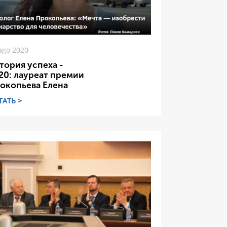
ago 2020
тория успеха -
20: лауреат премии
окопьева Елена
ТАТЬ >