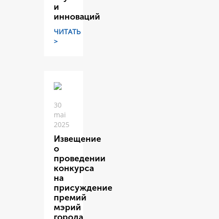
и
инноваций
ЧИТАТЬ
>
30
mai
2025
Извещение
о
проведении
конкурса
на
присуждение
премий
мэрий
города