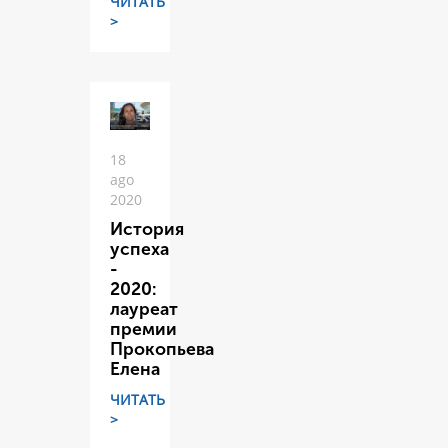
ЧИТАТЬ
>
18
ago
2020
История
успеха
-
2020:
лауреат
премии
Прокопьева
Елена
ЧИТАТЬ
>