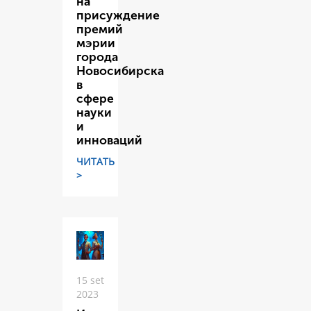
на
присуждение
премий
мэрии
города
Новосибирска
в
сфере
науки
и
инноваций
ЧИТАТЬ
>
15 set
2023