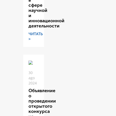
в
сфере
научной
и
инновационной
деятельности
ЧИТАТЬ
>
30
ago
2024
Объявление
о
проведении
открытого
конкурса