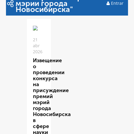
мэрии города
Entrar
Новосибирска"
21
abr
2026
Извещение
о
проведении
конкурса
на
присуждение
премий
мэрий
города
Новосибирска
в
сфере
науки