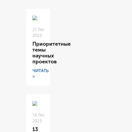
21 fev
2023
Приоритетные
темы
научных
проектов
ЧИТАТЬ
>
16 fev
2023
13