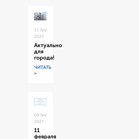
11 fev
2021
Актуально
для
города!
ЧИТАТЬ
>
09 fev
2021
11
февраля