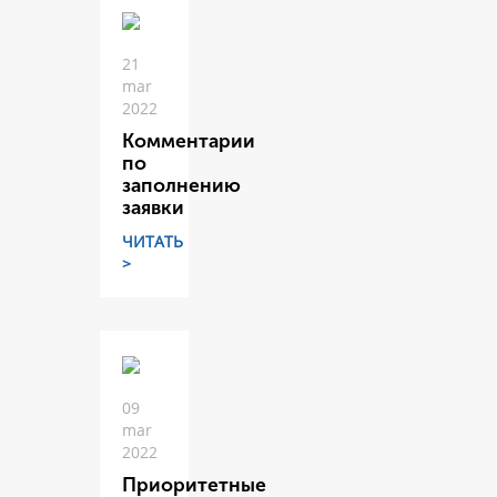
21
mar
2022
Комментарии
по
заполнению
заявки
ЧИТАТЬ
>
09
mar
2022
Приоритетные