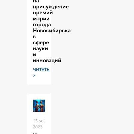
на
присуждение
премий
мэрии
города
Новосибирска
в
сфере
науки
и
инноваций
ЧИТАТЬ
>
15 set
2023