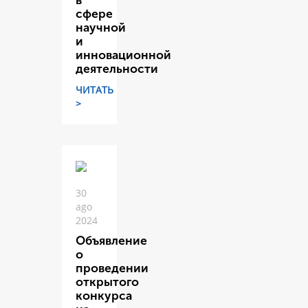
в
сфере
научной
и
инновационной
деятельности
ЧИТАТЬ
>
30
ago
2024
Объявление
о
проведении
открытого
конкурса