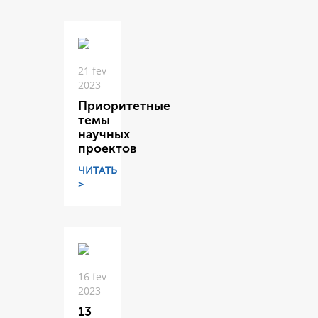
21 fev
2023
Приоритетные
темы
научных
проектов
ЧИТАТЬ
>
16 fev
2023
13