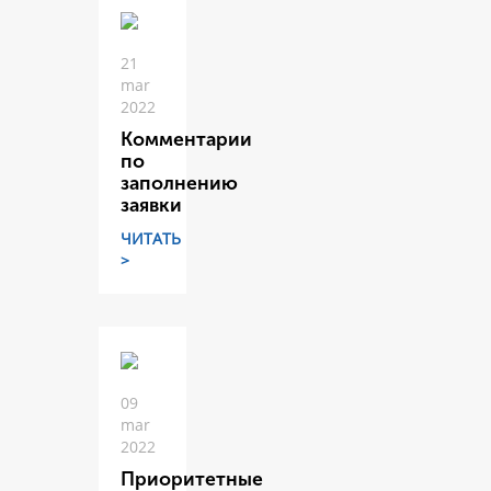
21
mar
2022
Комментарии
по
заполнению
заявки
ЧИТАТЬ
>
09
mar
2022
Приоритетные