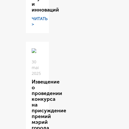
и
инноваций
ЧИТАТЬ
>
30
mai
2025
Извещение
о
проведении
конкурса
на
присуждение
премий
мэрий
города