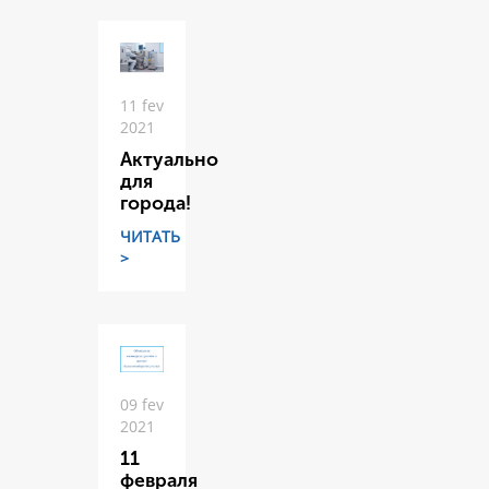
11 fev
2021
Актуально
для
города!
ЧИТАТЬ
>
09 fev
2021
11
февраля