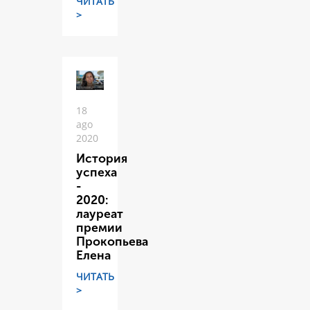
ЧИТАТЬ
>
18
ago
2020
История
успеха
-
2020:
лауреат
премии
Прокопьева
Елена
ЧИТАТЬ
>