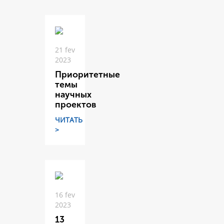
21 fev
2023
Приоритетные
темы
научных
проектов
ЧИТАТЬ
>
16 fev
2023
13