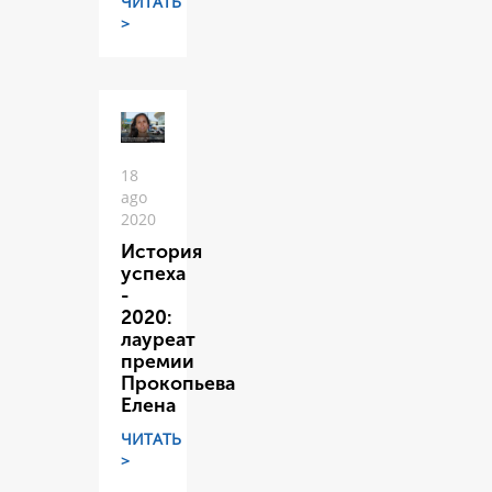
ЧИТАТЬ
>
18
ago
2020
История
успеха
-
2020:
лауреат
премии
Прокопьева
Елена
ЧИТАТЬ
>