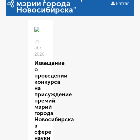
мэрии города
Entrar
Новосибирска"
21
abr
2026
Извещение
о
проведении
конкурса
на
присуждение
премий
мэрий
города
Новосибирска
в
сфере
науки