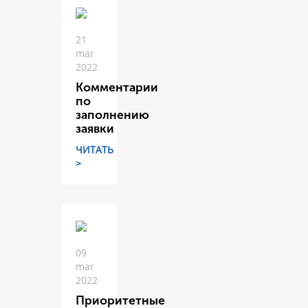
21
mar
2022
Комментарии
по
заполнению
заявки
ЧИТАТЬ
>
09
mar
2022
Приоритетные