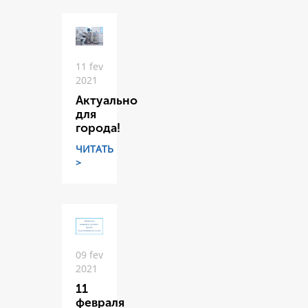
11 fev
2021
Актуально
для
города!
ЧИТАТЬ
>
09 fev
2021
11
февраля