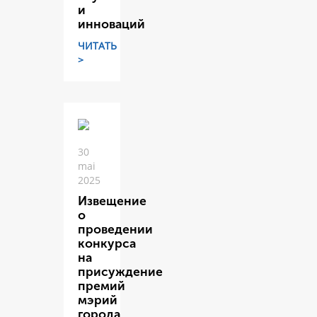
и
инноваций
ЧИТАТЬ
>
30
mai
2025
Извещение
о
проведении
конкурса
на
присуждение
премий
мэрий
города