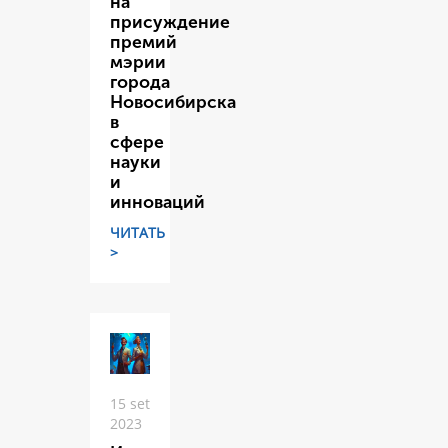
на
присуждение
премий
мэрии
города
Новосибирска
в
сфере
науки
и
инноваций
ЧИТАТЬ
>
15 set
2023