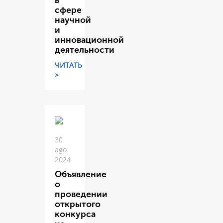
в
сфере
научной
и
инновационной
деятельности
ЧИТАТЬ
>
30
ago
2024
Объявление
о
проведении
открытого
конкурса