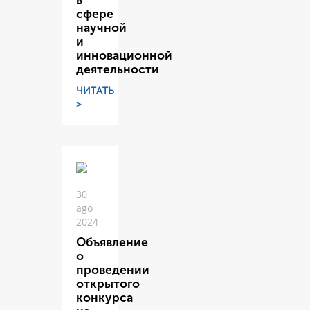
в
сфере
научной
и
инновационной
деятельности
ЧИТАТЬ
>
30
ago
2024
Объявление
о
проведении
открытого
конкурса