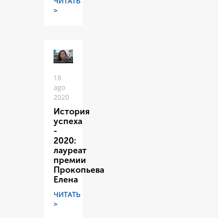
ЧИТАТЬ
>
18
ago
2020
История
успеха
-
2020:
лауреат
премии
Прокопьева
Елена
ЧИТАТЬ
>