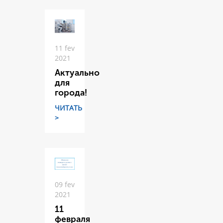
11 fev
2021
Актуально
для
города!
ЧИТАТЬ
>
09 fev
2021
11
февраля