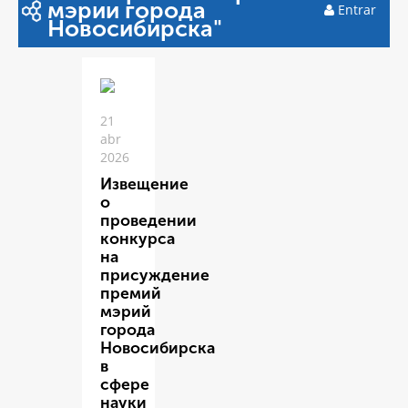
мэрии города
Entrar
Новосибирска"
21
abr
2026
Извещение
о
проведении
конкурса
на
присуждение
премий
мэрий
города
Новосибирска
в
сфере
науки