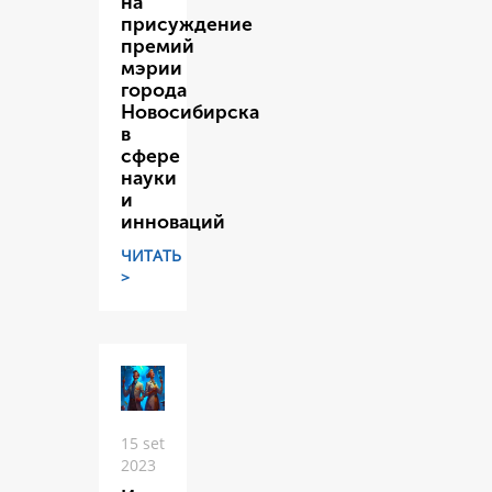
на
присуждение
премий
мэрии
города
Новосибирска
в
сфере
науки
и
инноваций
ЧИТАТЬ
>
15 set
2023