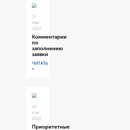
21
mar
2022
Комментарии
по
заполнению
заявки
ЧИТАТЬ
>
09
mar
2022
Приоритетные