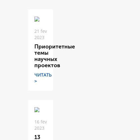
21 fev
2023
Приоритетные
темы
научных
проектов
ЧИТАТЬ
>
16 fev
2023
13