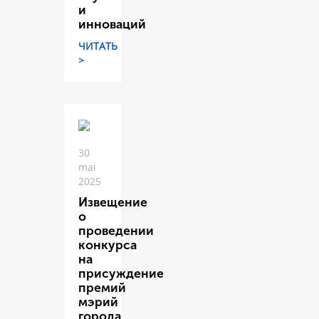
и
инноваций
ЧИТАТЬ
>
30
mai
2025
Извещение
о
проведении
конкурса
на
присуждение
премий
мэрий
города