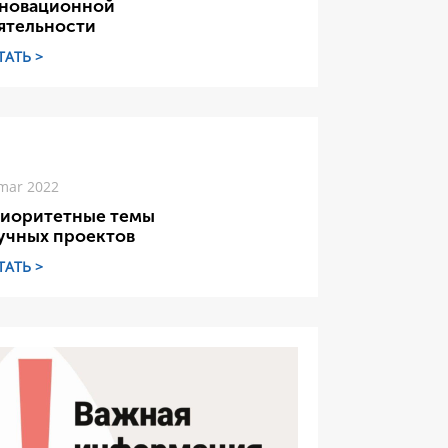
новационной
ятельности
ТАТЬ >
mar 2022
иоритетные темы
учных проектов
ТАТЬ >