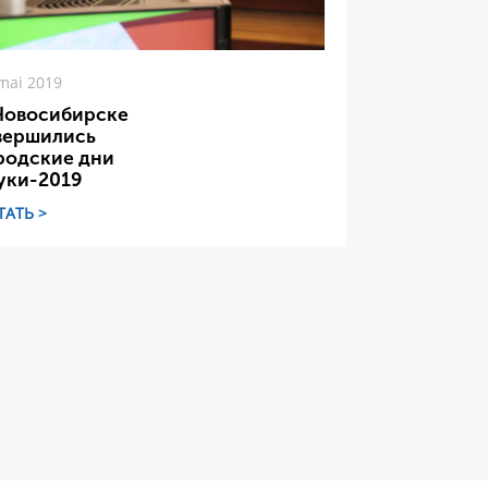
mai 2019
Новосибирске
вершились
родские дни
уки-2019
ТАТЬ >