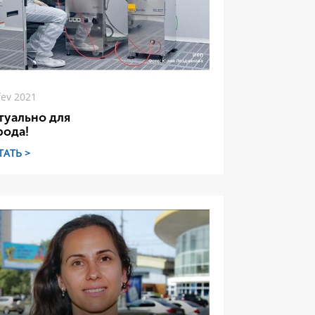
fev 2021
туально для
рода!
ТАТЬ >