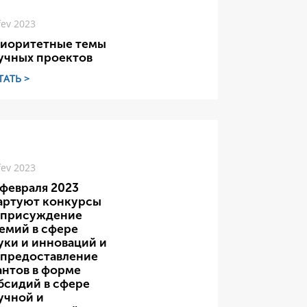
fev 2023
иоритетные темы
учных проектов
ТАТЬ >
fev 2023
 февраля 2023
артуют конкурсы
 присуждение
емий в сфере
уки и инноваций и
 предоставление
антов в форме
бсидий в сфере
учной и