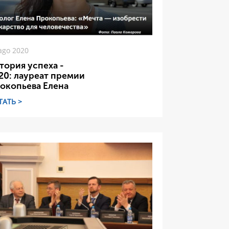
ago 2020
тория успеха -
20: лауреат премии
окопьева Елена
ТАТЬ >