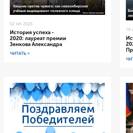
02 set 2020
18 
История успеха -
Ис
2020: лауреат премии
20
Зенкова Александра
Пр
ЧИТАТЬ >
ЧИ