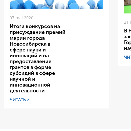
07 mai 2020
21 
Итоги конкурсов на
В 
присуждение премий
за
мэрии города
Го
Новосибирска в
на
сфере науки и
инноваций и на
ЧИ
предоставление
грантов в форме
субсидий в сфере
научной и
инновационной
деятельности
ЧИТАТЬ >