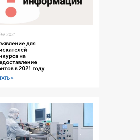
fev 2021
ъявление для
искателей
нкурса на
едоставление
антов в 2021 году
ТАТЬ >