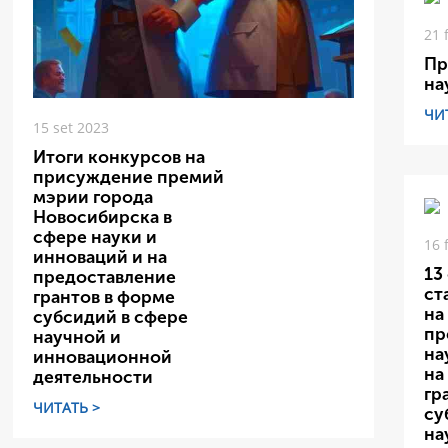
21 
Пр
на
ЧИ
15 set 2023
Итоги конкурсов на
присуждение премий
мэрии города
Новосибирска в
сфере науки и
16 
инноваций и на
13
предоставление
ст
грантов в форме
на
субсидий в сфере
пр
научной и
на
инновационной
на
деятельности
гр
ЧИТАТЬ >
су
на