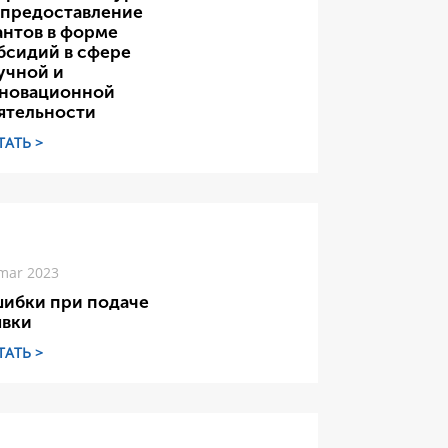
 предоставление
антов в форме
бсидий в сфере
учной и
новационной
ятельности
ТАТЬ >
mar 2023
ибки при подаче
явки
ТАТЬ >