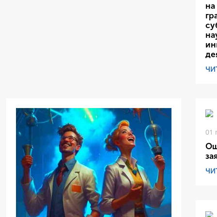
на
гр
су
на
ин
де
ЧИ
01 
Ош
за
ЧИ