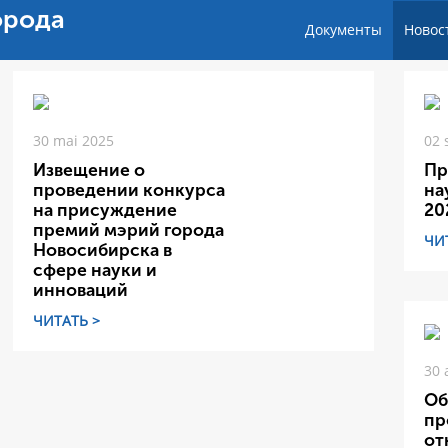
орода
Документы
Новос
30 mai 2025
02 
Извещение о
Пр
проведении конкурса
на
на присуждение
20
премий мэрий города
ЧИ
Новосибирска в
сфере науки и
инноваций
ЧИТАТЬ >
30 
Об
пр
от