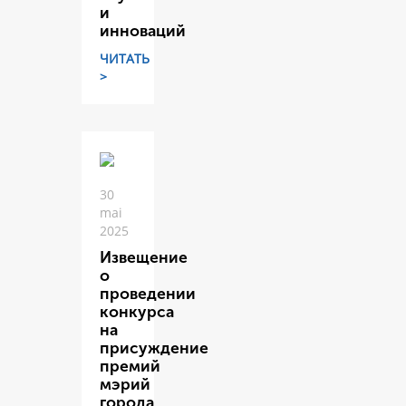
и
инноваций
ЧИТАТЬ
>
30
mai
2025
Извещение
о
проведении
конкурса
на
присуждение
премий
мэрий
города