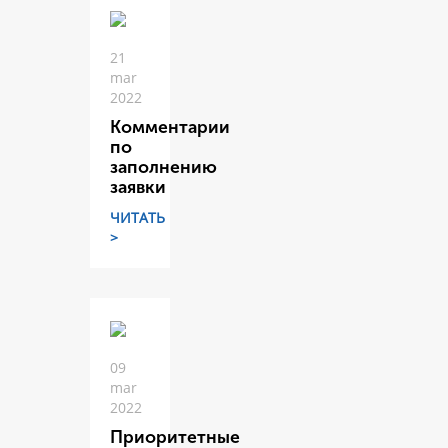
21
mar
2022
Комментарии
по
заполнению
заявки
ЧИТАТЬ
>
09
mar
2022
Приоритетные