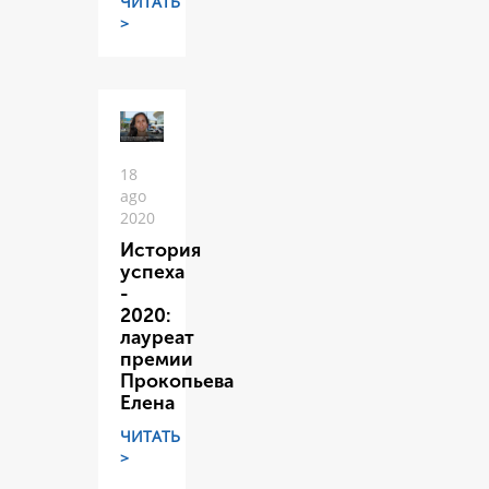
ЧИТАТЬ
>
18
ago
2020
История
успеха
-
2020:
лауреат
премии
Прокопьева
Елена
ЧИТАТЬ
>