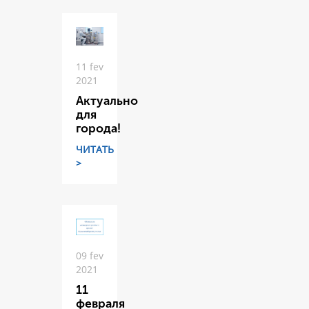
11 fev
2021
Актуально
для
города!
ЧИТАТЬ
>
09 fev
2021
11
февраля