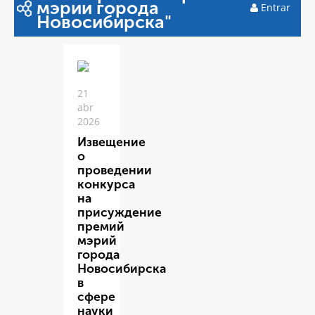
мэрии города
Entrar
Новосибирска"
21
abr
2026
Извещение
о
проведении
конкурса
на
присуждение
премий
мэрий
города
Новосибирска
в
сфере
науки