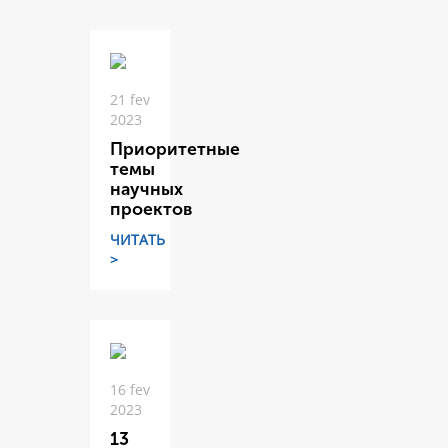
21 fev
2023
Приоритетные
темы
научных
проектов
ЧИТАТЬ
>
16 fev
2023
13