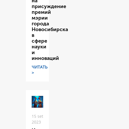
на
присуждение
премий
мэрии
города
Новосибирска
в
сфере
науки
и
инноваций
ЧИТАТЬ
>
15 set
2023