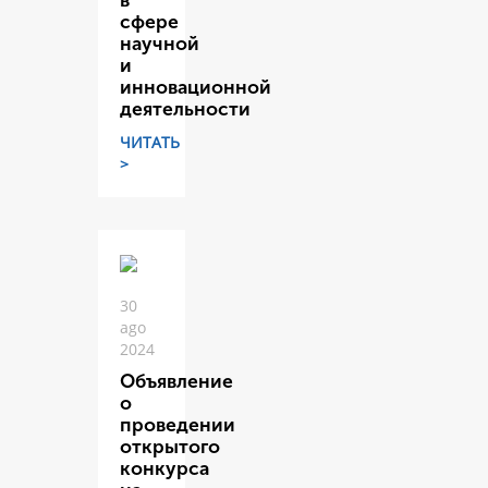
в
сфере
научной
и
инновационной
деятельности
ЧИТАТЬ
>
30
ago
2024
Объявление
о
проведении
открытого
конкурса