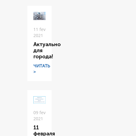
11 fev
2021
Актуально
для
города!
ЧИТАТЬ
>
09 fev
2021
11
февраля