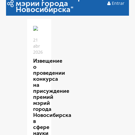
мэрии города
Entrar
Новосибирска"
21
abr
2026
Извещение
о
проведении
конкурса
на
присуждение
премий
мэрий
города
Новосибирска
в
сфере
науки