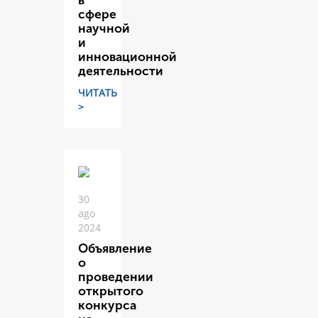
в
сфере
научной
и
инновационной
деятельности
ЧИТАТЬ
>
30
ago
2024
Объявление
о
проведении
открытого
конкурса