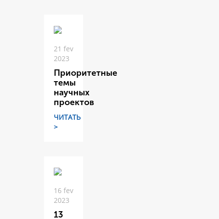
21 fev
2023
Приоритетные
темы
научных
проектов
ЧИТАТЬ
>
16 fev
2023
13