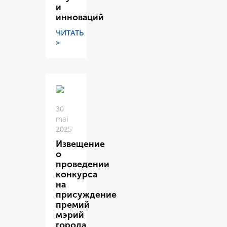
и
инноваций
ЧИТАТЬ
>
30
mai
2025
Извещение
о
проведении
конкурса
на
присуждение
премий
мэрий
города