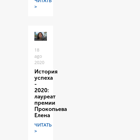
ЧИТАТЬ
>
18
ago
2020
История
успеха
-
2020:
лауреат
премии
Прокопьева
Елена
ЧИТАТЬ
>