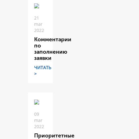
21
mar
2022
Комментарии
по
заполнению
заявки
ЧИТАТЬ
>
09
mar
2022
Приоритетные