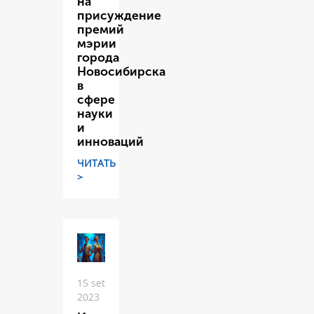
на
присуждение
премий
мэрии
города
Новосибирска
в
сфере
науки
и
инноваций
ЧИТАТЬ
>
15 set
2023