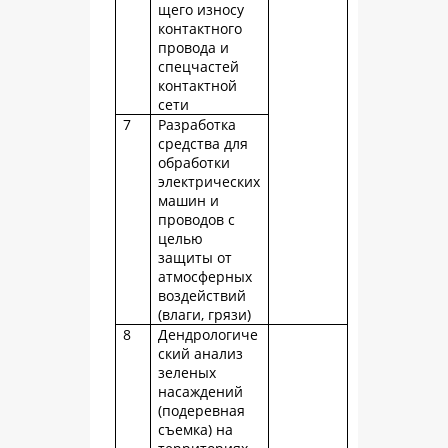
щего износу
контактного
провода и
спецчастей
контактной
сети
7
Разработка
средства для
обработки
электрических
машин и
проводов с
целью
защиты от
атмосферных
воздействий
(влаги, грязи)
8
Дендрологиче
ский анализ
зеленых
насаждений
(подеревная
съемка) на