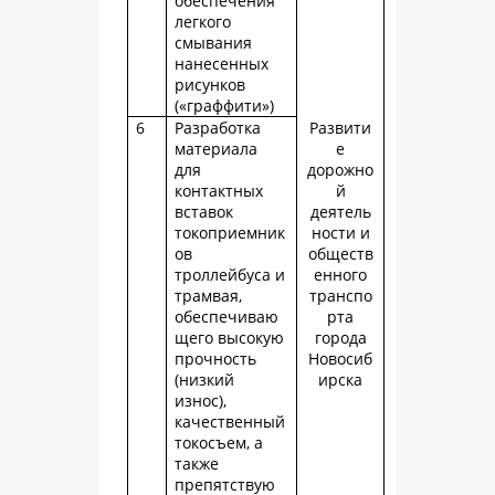
обеспечения
легкого
смывания
нанесенных
рисунков
(«граффити»)
6
Разработка
Развити
материала
е
для
дорожно
контактных
й
вставок
деятель
токоприемник
ности и
ов
обществ
троллейбуса и
енного
трамвая,
транспо
обеспечиваю
рта
щего высокую
города
прочность
Новосиб
(низкий
ирска
износ),
качественный
токосъем, а
также
препятствую