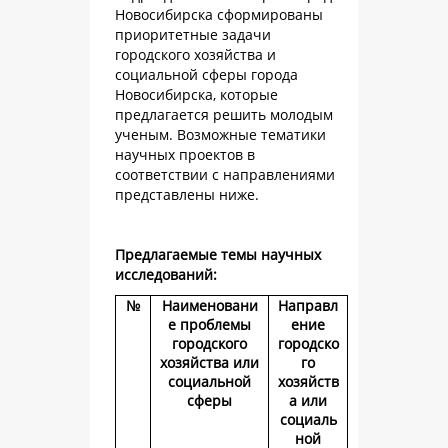
Новосибирска сформированы
приоритетные задачи
городского хозяйства и
социальной сферы города
Новосибирска, которые
предлагается решить молодым
ученым. Возможные тематики
научных проектов в
соответствии с направлениями
представлены ниже.
Предлагаемые темы научных
исследований:
№
Наименовани
Направл
е проблемы
ение
городского
городско
хозяйства или
го
социальной
хозяйств
сферы
а или
социаль
ной