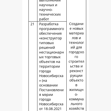
выполнения
научных и
научно-
технических
работ
Создани
21
Разработка
е новых
программного
материа
обеспечения
лов и
«конструктор
технолог
типовых
ий для
решений
городско
нестационарн
го
ых торговых
строител
объектов на
ьства и
территории
реконст
города
рукции
Новосибирска
объекто
» (на
в
основании
жилищн
Постановлени
о-
я мэрии
коммуна
города
льного
Новосибирска
хозяйств
от 18.08.2021