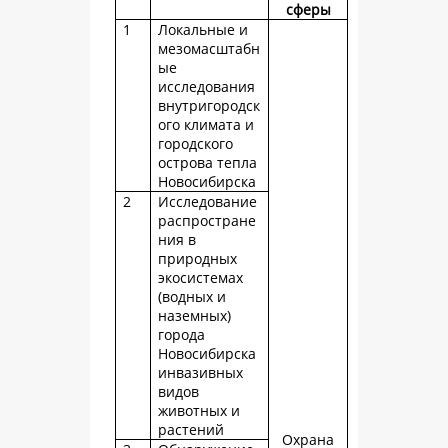
сферы
1
Локальные и
мезомасштабн
ые
исследования
внутригородск
ого климата и
городского
острова тепла
Новосибирска
2
Исследование
распростране
ния в
природных
экосистемах
(водных и
наземных)
города
Новосибирска
инвазивных
видов
животных и
растений
Охрана