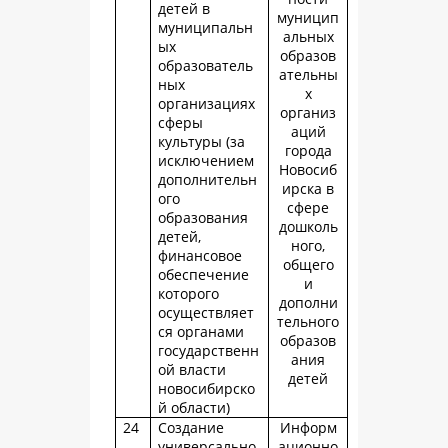
детей в
муницип
муниципальн
альных
ых
образов
образователь
ательны
ных
х
организациях
организ
сферы
аций
культуры (за
города
исключением
Новосиб
дополнительн
ирска в
ого
сфере
образования
дошколь
детей,
ного,
финансовое
общего
обеспечение
и
которого
дополни
осуществляет
тельного
ся органами
образов
государственн
ания
ой власти
детей
новосибирско
й области)
24
Создание
Информ
универсально
ационно