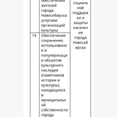
обеспечения
социаль
жителей
ной
города
поддерж
Новосибирска
ки и
услугами
защиты
организаций
населен
культуры
ия
19
Обеспечение
города
сохранения,
Новосиб
использовани
ирска
я и
популяризаци
и объектов
культурного
наследия
(памятников
истории и
культуры),
находящихся
в
муниципальн
ой
собственности
города