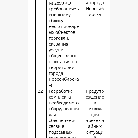
а города
№ 2890 «О
Новосиб
требованиях к
ирска
внешнему
облику
нестационарн
ых объектов
торговли,
оказания
услуг и
общественног
о питания на
территории
города
Новосибирска
»)
22
Разработка
Предупр
комплекта
еждение
необходимого
и
оборудования
ликвида
для
ция
обеспечения
чрезвыч
связи в
айных
подземных
ситуаци
сооружениях
й