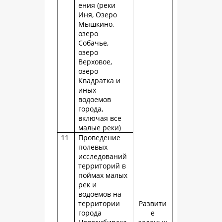
ения (реки
Иня, Озеро
Мышкино,
озеро
Собачье,
озеро
Верховое,
озеро
Квадратка и
иных
водоемов
города,
включая все
малые реки)
11
Проведение
полевых
исследований
территорий в
поймах малых
рек и
водоемов на
территории
Развити
города
е