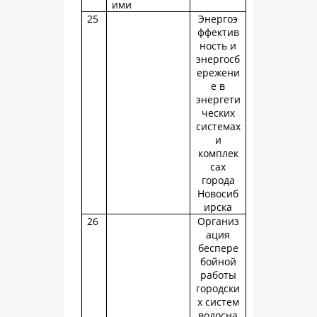
ими
25
Энергоэ
ффектив
ность и
энергосб
ережени
е в
энергети
ческих
системах
и
комплек
сах
города
Новосиб
ирска
26
Организ
ация
беспере
бойной
работы
городски
х систем
водосна