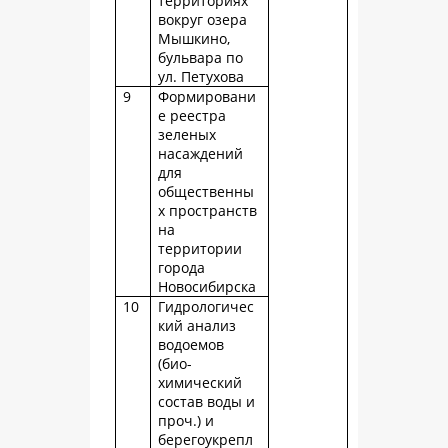
территориях
вокруг озера
Мышкино,
бульвара по
ул. Петухова
9
Формировани
е реестра
зеленых
насаждений
для
общественны
х пространств
на
территории
города
Новосибирска
10
Гидрологичес
кий анализ
водоемов
(био-
химический
состав воды и
проч.) и
берегоукрепл