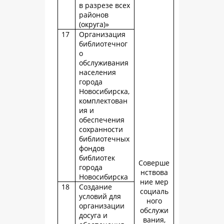
в разрезе всех
районов
(округа)»
17
Организация
библиотечног
о
обслуживания
населения
города
Новосибирска,
комплектован
ия и
обеспечения
сохранности
библиотечных
фондов
библиотек
Соверше
города
нствова
Новосибирска
ние мер
18
Создание
социаль
условий для
ного
организации
обслужи
досуга и
вания,