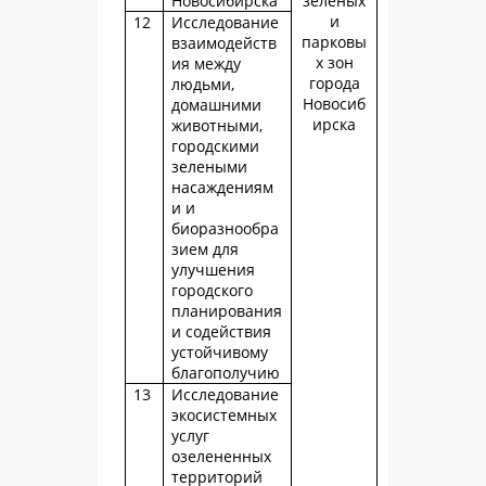
Новосибирска
зеленых
и
12
Исследование
парковы
взаимодейств
х зон
ия между
города
людьми,
Новосиб
домашними
ирска
животными,
городскими
зелеными
насаждениям
и и
биоразнообра
зием для
улучшения
городского
планирования
и содействия
устойчивому
благополучию
13
Исследование
экосистемных
услуг
озелененных
территорий