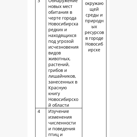
3
Обнаружение
окружаю
новых мест
щей
обитания в
среды и
черте города
природн
Новосибирска
ых
редких и
ресурсов
находящихся
в городе
под угрозой
Новосиб
исчезновения
ирске
видов
животных,
растений,
грибов и
лишайников,
занесенных в
Красную
книгу
Новосибирско
й области
4
Изучение
изменения
численности
и поведения
птиц и