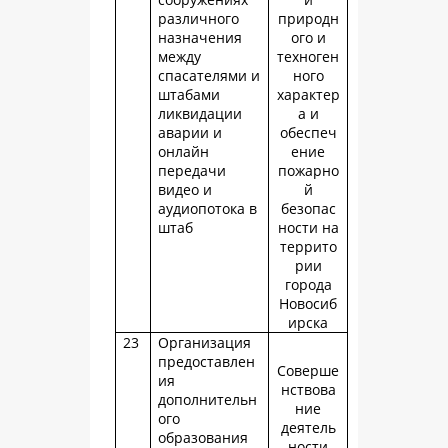
различного
природн
назначения
ого и
между
техноген
спасателями и
ного
штабами
характер
ликвидации
а и
аварии и
обеспеч
онлайн
ение
передачи
пожарно
видео и
й
аудиопотока в
безопас
штаб
ности на
террито
рии
города
Новосиб
ирска
23
Организация
предоставлен
Соверше
ия
нствова
дополнительн
ние
ого
деятель
образования
ности