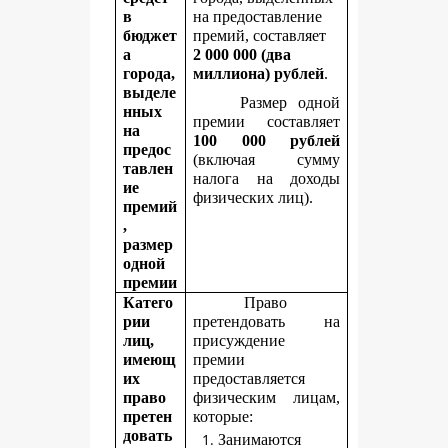
в
на предоставление
бюджет
премий, составляет
а
2
000 000 (два
города,
миллиона) рублей
.
выделе
Размер одной
нных
премии составляет
на
100 000 рублей
предос
(включая сумму
тавлен
налога на доходы
ие
физических лиц).
премий
,
размер
одной
премии
Катего
Право
рии
претендовать на
лиц,
присуждение
имеющ
премии
их
предоставляется
право
физическим лицам,
претен
которые:
довать
Занимаются