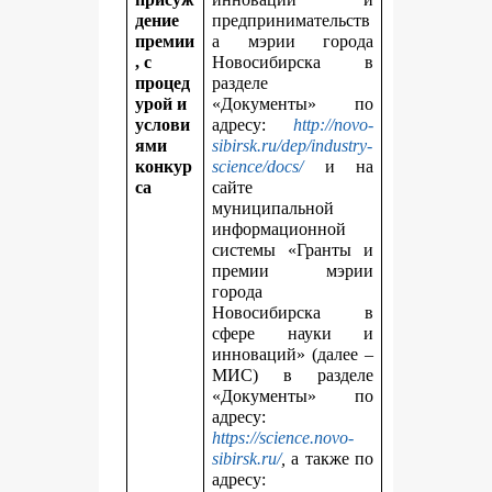
дение
предпринимательств
премии
а мэрии города
, с
Новосибирска в
процед
разделе
урой и
«Документы» по
услови
адресу:
http://novo-
ями
sibirsk.ru/dep/industry-
конкур
science/docs/
и на
са
сайте
муниципальной
информационной
системы «Гранты и
премии мэрии
города
Новосибирска в
сфере науки и
инноваций» (далее –
МИС) в разделе
«Документы» по
адресу:
https://science.novo-
sibirsk.ru/
,
а также по
адресу: