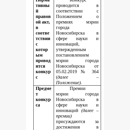
тивны
проводится в
й
соответствии с
правов
Положением о
ой акт,
премиях мэрии
в
города
соотве
Новосибирска в
тствии
сфере науки и
с
инноваций,
котор
утвержденным
ым
постановлением
провод
мэрии города
ится
Новосибирска от
конкур
05.02.2019 № 364
с
(
далее –
Положение).
Предме
Премии
т
мэрии города
конкур
Новосибирска в
са
сфере науки и
инноваций
(далее –
премии)
присуждаются
за
достижения в