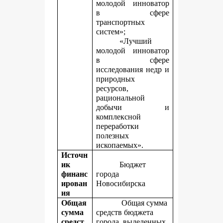
молодой инноватор
в сфере
транспортных
систем»;
«Лучший
молодой инноватор
в сфере
исследования недр и
природных
ресурсов,
рациональной
добычи и
комплексной
переработки
полезных
ископаемых».
Источн
ик
Бюджет
финанс
города
ирован
Новосибирска
ия
Общая
Общая сумма
сумма
средств бюджета
средст
города, выделенных