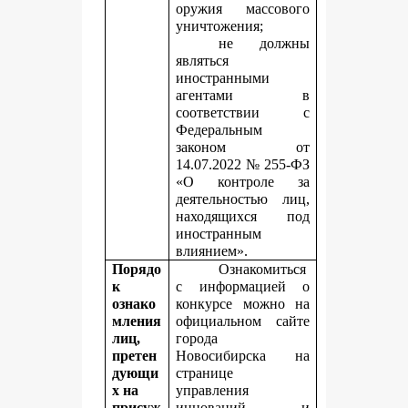
оружия массового
уничтожения;
не должны
являться
иностранными
агентами в
соответствии с
Федеральным
законом от
14.07.2022 № 255-ФЗ
«О контроле за
деятельностью лиц,
находящихся под
иностранным
влиянием».
Порядо
Ознакомиться
к
с информацией о
ознако
конкурсе можно на
мления
официальном сайте
лиц,
города
претен
Новосибирска на
дующи
странице
х на
управления
присуж
инноваций и