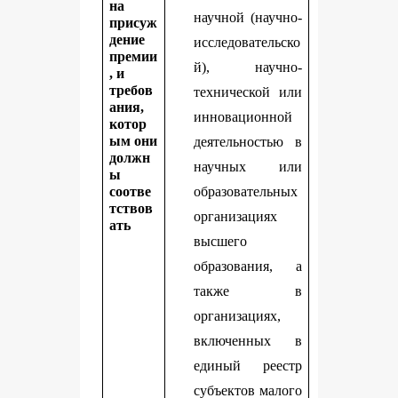
на
научной (научно-
присуж
дение
исследовательско
премии
й), научно-
, и
требов
технической или
ания,
инновационной
котор
ым они
деятельностью в
должн
научных или
ы
соотве
образовательных
тствов
организациях
ать
высшего
образования, а
также в
организациях,
включенных в
единый реестр
субъектов малого